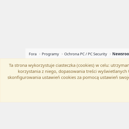
Fora
Programy
Ochrona PC / PC Security
Ta strona wykorzystuje ciasteczka (cookies) w celu: utrzy
Flat Awesome + (Parent DO NOT EDIT)
Zmień szer
korzystania z niego, dopasowania treści wyświetlanyc
skonfigurowania ustawień cookies za pomocą ustawień swoje
®
Community platform by XenForo
© 2010-20