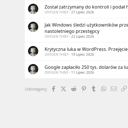
Został zatrzymany do kontroli i podał
OXYGEN THIEF
27 Lipiec 2026
Jak Windows śledzi użytkowników przez
nastoletniego przestępcy
OXYGEN THIEF
22 Lipiec 2026
Krytyczna luka w WordPress. Przejęcie
OXYGEN THIEF
19 Lipiec 2026
Google zapłaciło 250 tys. dolarów za luk
OXYGEN THIEF
11 Lipiec 2026
Facebook
X (Twitter)
Reddit
Pinterest
Tumblr
WhatsApp
Emai
Udostępnij: