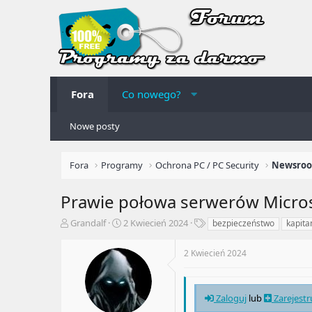
Fora
Co nowego?
Nowe posty
Fora
Programy
Ochrona PC / PC Security
Prawie połowa serwerów Micros
A
R
T
Grandalf
2 Kwiecień 2024
bezpieczeństwo
kapita
u
o
a
t
z
g
2 Kwiecień 2024
o
p
i
r
o
t
c
e
z
Zaloguj
lub
Zarejestr
m
ę