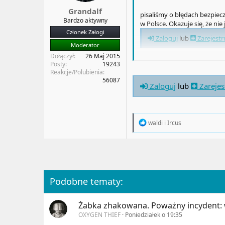
a
t
Grandalf
pisaliśmy o błędach bezpiec
t
y
Bardzo aktywny
w Polsce. Okazuje się, że nie 
u
Członek Załogi
Zaloguj
lub
Zarejestr
Moderator
Dołączył
26 Maj 2015
wystawionych do Internetu 
Posty
19243
eskalację uprawnień CVE-202
Reakcje/Polubienia
56087
Zaloguj
lub
Zarejes
R
waldi
i
Ircus
e
a
c
t
i
o
n
Podobne tematy:
s
:
Żabka zhakowana. Poważny incydent: 
OXYGEN THIEF
Poniedziałek o 19:35