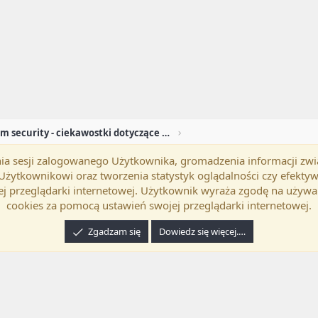
Newsroom security - ciekawostki dotyczące security
mania sesji zalogowanego Użytkownika, gromadzenia informacji zw
okość
Polski (PL)
Kontakt
Regu
h Użytkownikowi oraz tworzenia statystyk oglądalności czy efek
j przeglądarki internetowej. Użytkownik wyraża zgodę na używa
cookies za pomocą ustawień swojej przeglądarki internetowej.
Zgadzam się
Dowiedz się więcej.…
24 XenForo Ltd.
Tłumaczenie wykonane przez
programyzadarmo.net.pl
. |
Xenforo Ad