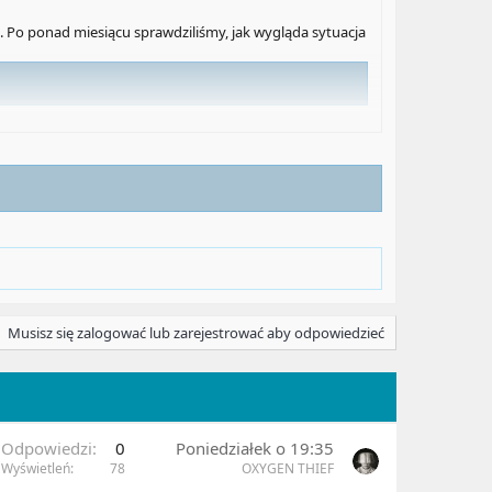
 Po ponad miesiącu sprawdziliśmy, jak wygląda sytuacja
ści CVE-2024-21410, natomiast 349 serwerów na
Musisz się zalogować lub zarejestrować aby odpowiedzieć
Odpowiedzi
0
Poniedziałek o 19:35
Wyświetleń
78
OXYGEN THIEF