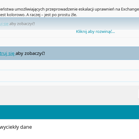
zeństwa umożliwiających przeprowadzenie eskalacji uprawnień na Exchange.
jest kolorowo. A raczej – jest po prostu źle.
uj się
aby zobaczyć!
Kliknij aby rozwinąć...
prawie połowa (408) jest wciąż narażona na atak z wykorzystaniem podatno
4-26198 (dane z poniedziałku 25 marca).
truj się
aby zobaczyć!
wyciekły dane