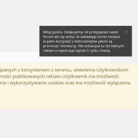
Witaj gościu. Dziękujemy, że przeglądasz nasze
forum ale czy wiesz, że zakładając konto możesz
w pełni korzystać z dobrodziejstw jakimi są
promocje i konkursy. Nie zobaczysz tu też żadnych
reklam a rejestracja zajmie Ci tylko chwilę.
iązanych z korzystaniem z serwisu, ułatwienia Użytkownikom
Twitter
Kontakt
RSS
lamin
Polityka prywatności
Pomoc
tywności publikowanych reklam.Użytkownik ma możliwość
nie i wykorzystywanie cookies oraz ma możliwość wyłączenia
d-ons
© by ©XenTR
|
Email Check by MPM.PM