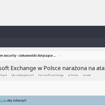
Newsroom security - ciekawostki dotyczące security
oft Exchange w Polsce narażona na atak
nhack
luki zabezpieczeń
microsoft exchange
ochrona
serwer
uj się
aby zobaczyć!