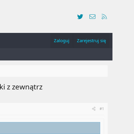
Twitter
Kontakt
RSS
Zaloguj
Zarejestruj się
i z zewnątrz
#1