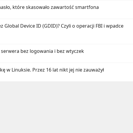
 hasło, które skasowało zawartość smartfona
 Global Device ID (GDID)? Czyli o operacji FBI i wpadce
 serwera bez logowania i bez wtyczek
ę w Linuksie. Przez 16 lat nikt jej nie zauważył
l
Umieść Link