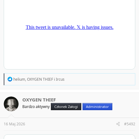
R
helium
,
OXYGEN THIEF
i
Ircus
e
a
c
t
OXYGEN THIEF
i
Bardzo aktywny
Członek Załogi
Administrator
o
n
s
:
16 Maj 2026
#5492