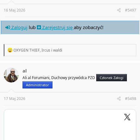
s
:
16 Maj 2026
#5497
Zaloguj
lub
Zarejestruj się
aby zobaczyć!
R
OXYGEN THIEF
,
Ircus
i
waldi
e
a
c
t
al
i
Ali al Forumiani, Duchowy przywódca PZD
Członek Załogi
o
n
Administrator
s
:
17 Maj 2026
#5498