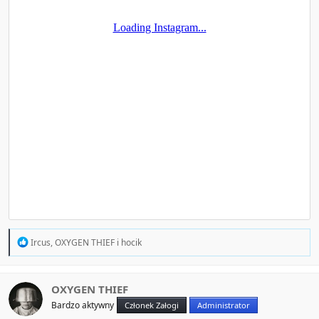
R
Ircus
,
OXYGEN THIEF
i
hocik
e
a
c
t
OXYGEN THIEF
i
Bardzo aktywny
Członek Załogi
Administrator
o