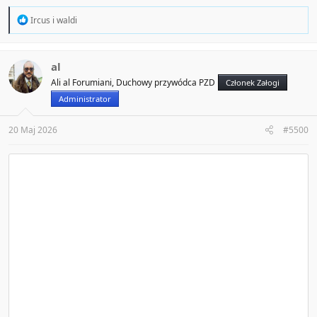
R
Ircus
i
waldi
e
a
c
t
al
i
Ali al Forumiani, Duchowy przywódca PZD
Członek Załogi
o
n
Administrator
s
:
20 Maj 2026
#5500