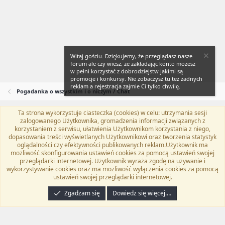
Witaj gościu. Dziękujemy, że przeglądasz nasze
forum ale czy wiesz, że zakładając konto możesz
w pełni korzystać z dobrodziejstw jakimi są
promocje i konkursy. Nie zobaczysz tu też żadnych
reklam a rejestracja zajmie Ci tylko chwilę.
Pogadanka o wszystkim i o niczym / Chat
Ta strona wykorzystuje ciasteczka (cookies) w celu: utrzymania sesji
Flat Awesome + (Parent DO NOT EDIT)
Polski (PL)
zalogowanego Użytkownika, gromadzenia informacji związanych z
korzystaniem z serwisu, ułatwienia Użytkownikom korzystania z niego,
Kontakt
Regulamin
Polityka prywatności
Pomoc
dopasowania treści wyświetlanych Użytkownikowi oraz tworzenia statystyk
Twitter
Kontakt
RSS
oglądalności czy efektywności publikowanych reklam.Użytkownik ma
możliwość skonfigurowania ustawień cookies za pomocą ustawień swojej
przeglądarki internetowej. Użytkownik wyraża zgodę na używanie i
wykorzystywanie cookies oraz ma możliwość wyłączenia cookies za pomocą
ustawień swojej przeglądarki internetowej.
®
Community platform by XenForo
© 2010-2024 XenForo Ltd.
Tłumaczenie
wykonane przez
programyzadarmo.net.pl
. |
Xenforo Add-ons
© by ©XenTR
|
Zgadzam się
Dowiedz się więcej.…
Email Check by MPM.PM