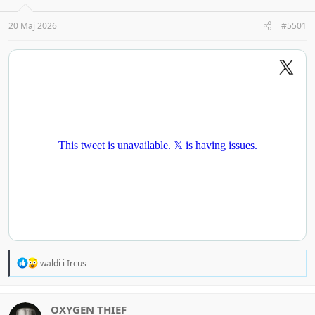
n
s
:
20 Maj 2026
#5501
R
waldi
i
Ircus
e
a
c
t
OXYGEN THIEF