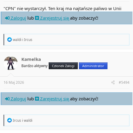
"CPN" nie wystarczył. Ten kraj ma najtańsze paliwo w Unii
Zaloguj
lub
Zarejestruj się
aby zobaczyć!
R
waldi
i
Ircus
e
a
c
t
Kamelka
i
Bardzo aktywny
Członek Załogi
Administrator
o
n
s
:
16 Maj 2026
#5494
Zaloguj
lub
Zarejestruj się
aby zobaczyć!
R
Ircus
i
waldi
e
a