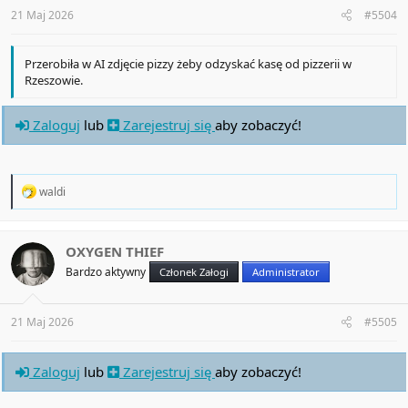
21 Maj 2026
#5504
Przerobiła w AI zdjęcie pizzy żeby odzyskać kasę od pizzerii w
Rzeszowie.
Zaloguj
lub
Zarejestruj się
aby zobaczyć!
R
waldi
e
a
c
t
OXYGEN THIEF
i
Bardzo aktywny
Członek Załogi
Administrator
o
n
s
:
21 Maj 2026
#5505
Zaloguj
lub
Zarejestruj się
aby zobaczyć!