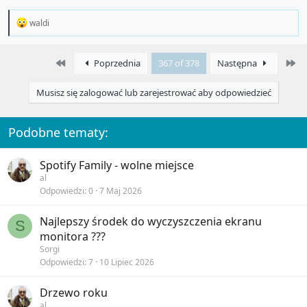
R
waldi
e
a
c
First
La
Poprzednia
367 of 378
Następna
t
i
o
Musisz się zalogować lub zarejestrować aby odpowiedzieć
n
s
:
Podobne tematy:
Spotify Family - wolne miejsce
al
Odpowiedzi
0
7 Maj 2026
Najlepszy środek do wyczyszczenia ekranu
S
monitora ???
Sorgi
Odpowiedzi
7
10 Lipiec 2026
Drzewo roku
al