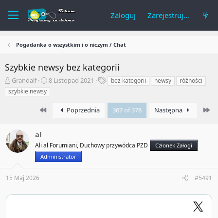
Zaloguj
Zarejestruj się
Pogadanka o wszystkim i o niczym / Chat
Szybkie newsy bez kategorii
A
R
T
Grandalf
8 Listopad 2021
bez kategorii
newsy
różności
u
o
a
szybkie newsy
t
z
g
o
p
i
First
La
Poprzednia
367 of 378
Następna
r
o
t
c
e
z
al
m
ę
Ali al Forumiani, Duchowy przywódca PZD
Członek Załogi
a
t
Administrator
t
y
u
15 Maj 2026
#5491