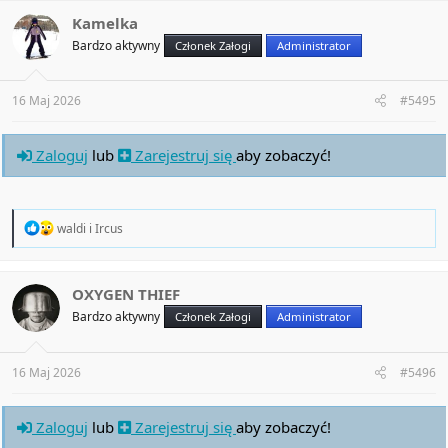
c
t
Kamelka
i
Bardzo aktywny
Członek Załogi
Administrator
o
n
s
:
16 Maj 2026
#5495
Zaloguj
lub
Zarejestruj się
aby zobaczyć!
R
waldi
i
Ircus
e
a
c
t
OXYGEN THIEF
i
Bardzo aktywny
Członek Załogi
Administrator
o
n
s
:
16 Maj 2026
#5496
Zaloguj
lub
Zarejestruj się
aby zobaczyć!