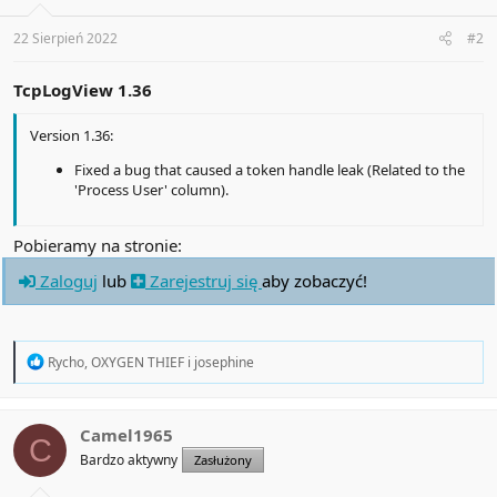
n
wybranych elementów.
s
:
22 Sierpień 2022
#2
TcpLogView 1.36
Version 1.36:
Fixed a bug that caused a token handle leak (Related to the
'Process User' column).
Pobieramy na stronie:
Zaloguj
lub
Zarejestruj się
aby zobaczyć!
R
Rycho
,
OXYGEN THIEF
i
josephine
e
a
c
t
Camel1965
C
i
Bardzo aktywny
Zasłużony
o
n