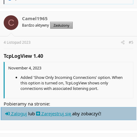
e
a
c
t
Camel1965
C
i
Bardzo aktywny
Zasłużony
o
n
s
:
4 Listopad 2023
#5
TcpLogView 1.40​
November 4, 2023
Added 'Show Only Incoming Connections' option. When
this option is turned on, TcpLogView shows only
connections with associated listening port.
Pobieramy na stronie:
Zaloguj
lub
Zarejestruj się
aby zobaczyć!