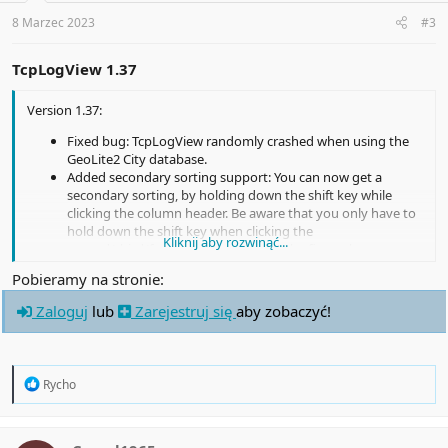
s
:
8 Marzec 2023
#3
TcpLogView 1.37
Version 1.37:
Fixed bug: TcpLogView randomly crashed when using the
GeoLite2 City database.
Added secondary sorting support: You can now get a
secondary sorting, by holding down the shift key while
clicking the column header. Be aware that you only have to
hold down the shift key when clicking the
Kliknij aby rozwinąć...
second/third/fourth column. To sort the first column you
should not hold down the Shift key.
Pobieramy na stronie:
Added option to change the sorting column from the menu
(View -> Sort By). Like the column header click sorting, if you
Zaloguj
lub
Zarejestruj się
aby zobaczyć!
click again the same sorting menu item, it'll switch between
ascending and descending order. Also, if you hold down the
shift key while choosing the sort menu item, you'll get a
secondary sorting.
R
Rycho
Added 'Sort By' dropdown to the toolbar.
e
a
c
t