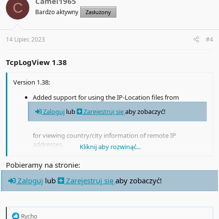
Camel1965
C
i
Bardzo aktywny
Zasłużony
o
n
s
:
14 Lipiec 2023
#4
TcpLogView 1.38
Version 1.38:
Added support for using the IP-Location files from
Zaloguj
lub
Zarejestruj się
aby zobaczyć!
for viewing country/city information of remote IP
addresses.
Kliknij aby rozwinąć...
In order to use these IP-Location files, simply download the
desired file and put it in the same folder of TcpLogView.exe
Pobieramy na stronie:
with its original filename (For example: asn-country-ipv4.csv
, dbip-city-ipv4.csv)
Zaloguj
lub
Zarejestruj się
aby zobaczyć!
R
Rycho