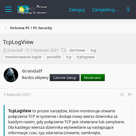
Zaloguj
Zarejestruj się
Ochrona PC / PC Security
TcpLogView
A
R
T
Grandalf
7 Kwiecień 2021
darmowe
logi
u
o
a
monitorowanie logów
portable
tcp
tcplogview
t
z
g
o
p
i
Grandalf
r
o
t
c
Bardzo aktywny
Członek Załogi
Moderator
e
z
m
ę
a
t
7 Kwiecień 2021
#1
t
y
u
TcpLogView
to proste narzędzie, które monitoruje otwarte
połączenia TCP w systemie i dodaje nowy wiersz dziennika za
każdym razem, gdy połączenie TCP jest otwierane lub zamykane.
Dla każdego wiersza dziennika wyświetlane są następujące
informacje: czas, typ zdarzenia (otwarte, zamknięte,