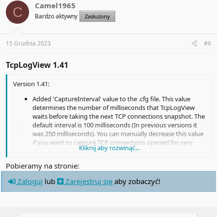
Camel1965
C
Bardzo aktywny
Zasłużony
15 Grudnia 2023
#6
TcpLogView 1.41​
Version 1.41:
Added 'CaptureInterval' value to the .cfg file. This value
determines the number of milliseconds that TcpLogView
waits before taking the next TCP connections snapshot. The
default interval is 100 milliseconds (In previous versions it
was 250 milliseconds). You can manually decrease this value
if you want to capture TCP connections opened for very
Kliknij aby rozwinąć...
short time.
Pobieramy na stronie:
Zaloguj
lub
Zarejestruj się
aby zobaczyć!