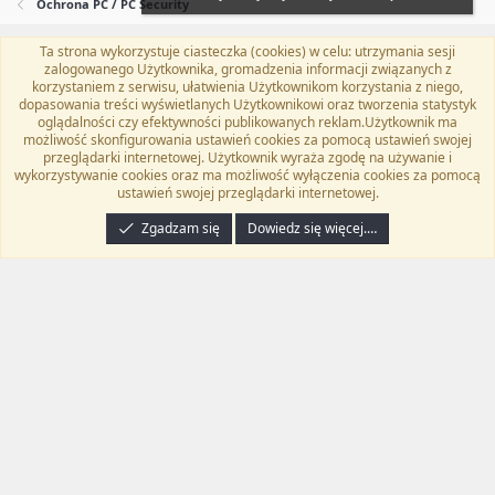
Ochrona PC / PC Security
Ta strona wykorzystuje ciasteczka (cookies) w celu: utrzymania sesji
Flat Awesome + (Parent DO NOT EDIT)
Polski (PL)
zalogowanego Użytkownika, gromadzenia informacji związanych z
korzystaniem z serwisu, ułatwienia Użytkownikom korzystania z niego,
Kontakt
Regulamin
Polityka prywatności
Pomoc
dopasowania treści wyświetlanych Użytkownikowi oraz tworzenia statystyk
Twitter
Kontakt
RSS
oglądalności czy efektywności publikowanych reklam.Użytkownik ma
możliwość skonfigurowania ustawień cookies za pomocą ustawień swojej
przeglądarki internetowej. Użytkownik wyraża zgodę na używanie i
wykorzystywanie cookies oraz ma możliwość wyłączenia cookies za pomocą
ustawień swojej przeglądarki internetowej.
®
Community platform by XenForo
© 2010-2024 XenForo Ltd.
Tłumaczenie
wykonane przez
programyzadarmo.net.pl
. |
Xenforo Add-ons
© by ©XenTR
|
Zgadzam się
Dowiedz się więcej.…
Email Check by MPM.PM