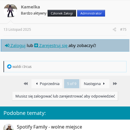
c
t
Kamelka
i
Bardzo aktywny
Członek Załogi
Administrator
o
n
s
:
13 Listopad 2025
#75
Zaloguj
lub
Zarejestruj się
aby zobaczyć!
R
waldi
i
Ircus
e
a
c
First
Last
Poprzednia
5 of 9
Następna
t
i
o
Musisz się zalogować lub zarejestrować aby odpowiedzieć
n
s
:
Podobne tematy:
Spotify Family - wolne miejsce