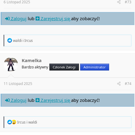
:
6 Listopad 2025
#73
Zaloguj
lub
Zarejestruj się
aby zobaczyć!
R
waldi
i
Ircus
e
a
c
t
Kamelka
i
Bardzo aktywny
Członek Załogi
Administrator
o
n
s
:
11 Listopad 2025
#74
Zaloguj
lub
Zarejestruj się
aby zobaczyć!
R
Ircus
i
waldi
e
a