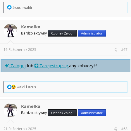
R
Ircus
i
waldi
e
a
c
t
Kamelka
i
Bardzo aktywny
Członek Załogi
Administrator
o
n
s
:
16 Październik 2025
#67
Zaloguj
lub
Zarejestruj się
aby zobaczyć!
R
waldi
i
Ircus
e
a
c
t
Kamelka
i
Bardzo aktywny
Członek Załogi
Administrator
o
n
s
:
21 Październik 2025
#68