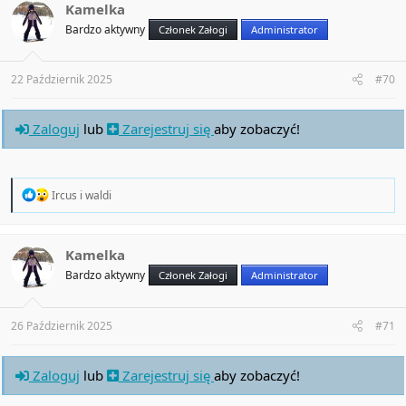
t
Kamelka
i
Bardzo aktywny
Członek Załogi
Administrator
o
n
s
:
22 Październik 2025
#70
Zaloguj
lub
Zarejestruj się
aby zobaczyć!
R
Ircus
i
waldi
e
a
c
t
Kamelka
i
Bardzo aktywny
Członek Załogi
Administrator
o
n
s
:
26 Październik 2025
#71
Zaloguj
lub
Zarejestruj się
aby zobaczyć!