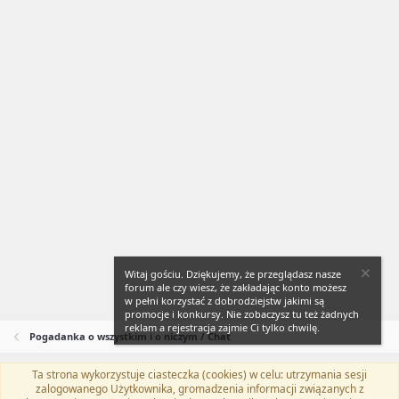
Witaj gościu. Dziękujemy, że przeglądasz nasze
forum ale czy wiesz, że zakładając konto możesz
w pełni korzystać z dobrodziejstw jakimi są
promocje i konkursy. Nie zobaczysz tu też żadnych
reklam a rejestracja zajmie Ci tylko chwilę.
Pogadanka o wszystkim i o niczym / Chat
Ta strona wykorzystuje ciasteczka (cookies) w celu: utrzymania sesji
Flat Awesome + (Parent DO NOT EDIT)
Polski (PL)
zalogowanego Użytkownika, gromadzenia informacji związanych z