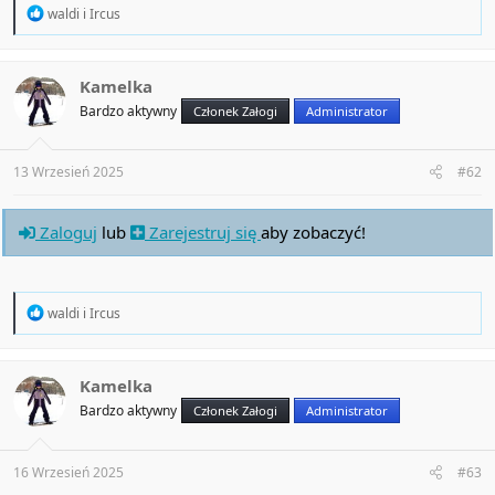
R
waldi
i
Ircus
e
a
c
t
Kamelka
i
Bardzo aktywny
Członek Załogi
Administrator
o
n
s
:
13 Wrzesień 2025
#62
Zaloguj
lub
Zarejestruj się
aby zobaczyć!
R
waldi
i
Ircus
e
a
c
t
Kamelka
i
Bardzo aktywny
Członek Załogi
Administrator
o
n
s
:
16 Wrzesień 2025
#63