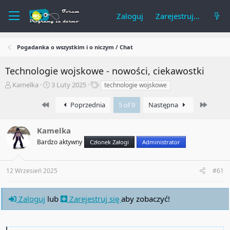
Zaloguj
Zarejestruj się
Pogadanka o wszystkim i o niczym / Chat
Technologie wojskowe - nowości, ciekawostki
A
R
T
Kamelka
3 Luty 2025
technologie wojskowe
u
o
a
t
z
g
First
Last
Poprzednia
5 of 9
Następna
o
p
i
r
o
Kamelka
t
c
e
z
Bardzo aktywny
Członek Załogi
Administrator
m
ę
a
t
t
y
12 Wrzesień 2025
#61
u
Zaloguj
lub
Zarejestruj się
aby zobaczyć!