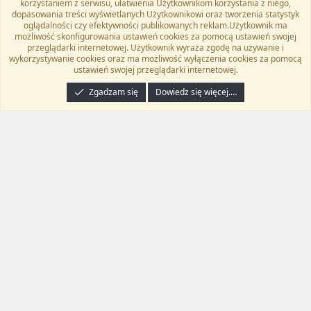
korzystaniem z serwisu, ułatwienia Użytkownikom korzystania z niego,
Kontakt
Regulamin
Polityka prywatności
Pomoc
dopasowania treści wyświetlanych Użytkownikowi oraz tworzenia statystyk
Twitter
Kontakt
RSS
oglądalności czy efektywności publikowanych reklam.Użytkownik ma
możliwość skonfigurowania ustawień cookies za pomocą ustawień swojej
przeglądarki internetowej. Użytkownik wyraża zgodę na używanie i
wykorzystywanie cookies oraz ma możliwość wyłączenia cookies za pomocą
ustawień swojej przeglądarki internetowej.
®
Community platform by XenForo
© 2010-2024 XenForo Ltd.
Tłumaczenie
wykonane przez
programyzadarmo.net.pl
. |
Xenforo Add-ons
© by ©XenTR
|
Zgadzam się
Dowiedz się więcej.…
Email Check by MPM.PM