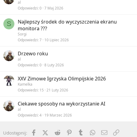
al
Odpowiedzi
0
7 Maj 2026
Najlepszy środek do wyczyszczenia ekranu
S
monitora ???
Sorgi
Odpowiedzi
7
10 Lipiec 2026
Drzewo roku
al
Odpowiedzi
0
8 Luty 2026
XXV Zimowe Igrzyska Olimpijskie 2026
Kamelka
Odpowiedzi
15
21 Luty 2026
Ciekawe sposoby na wykorzystanie AI
al
Odpowiedzi
4
19 Marzec 2026
Facebook
X (Twitter)
Reddit
Pinterest
Tumblr
WhatsApp
Email
Umieść 
Udostępnij: