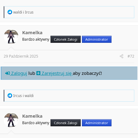
R
waldi
i
Ircus
e
a
c
t
Kamelka
i
Bardzo aktywny
Członek Załogi
Administrator
o
n
s
:
29 Październik 2025
#72
Zaloguj
lub
Zarejestruj się
aby zobaczyć!
R
Ircus
i
waldi
e
a
c
t
Kamelka
i
Bardzo aktywny
Członek Załogi
Administrator
o
n
s