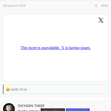
s
:
28 Styczeń 2026
#443
R
waldi
i
Ircus
e
a
c
t
OXYGEN THIEF
i