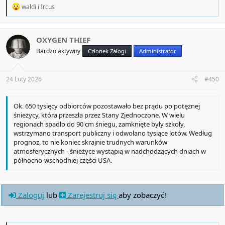
R
waldi
i
Ircus
e
a
c
t
OXYGEN THIEF
i
Bardzo aktywny
Członek Załogi
Administrator
o
n
s
:
24 Luty 2026
#450
Ok. 650 tysięcy odbiorców pozostawało bez prądu po potężnej
śnieżycy, która przeszła przez Stany Zjednoczone. W wielu
regionach spadło do 90 cm śniegu, zamknięte były szkoły,
wstrzymano transport publiczny i odwołano tysiące lotów. Według
prognoz, to nie koniec skrajnie trudnych warunków
atmosferycznych - śnieżyce wystąpią w nadchodzących dniach w
północno-wschodniej części USA.
Zaloguj
lub
Zarejestruj się
aby zobaczyć!