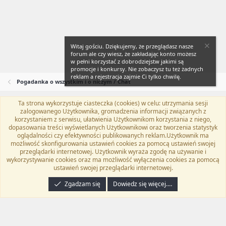
Witaj gościu. Dziękujemy, że przeglądasz nasze
forum ale czy wiesz, że zakładając konto możesz
w pełni korzystać z dobrodziejstw jakimi są
promocje i konkursy. Nie zobaczysz tu też żadnych
reklam a rejestracja zajmie Ci tylko chwilę.
Pogadanka o wszystkim i o niczym / Chat
Ta strona wykorzystuje ciasteczka (cookies) w celu: utrzymania sesji
Flat Awesome + (Parent DO NOT EDIT)
Polski (PL)
zalogowanego Użytkownika, gromadzenia informacji związanych z
korzystaniem z serwisu, ułatwienia Użytkownikom korzystania z niego,
Kontakt
Regulamin
Polityka prywatności
Pomoc
dopasowania treści wyświetlanych Użytkownikowi oraz tworzenia statystyk
Twitter
Kontakt
RSS
oglądalności czy efektywności publikowanych reklam.Użytkownik ma
możliwość skonfigurowania ustawień cookies za pomocą ustawień swojej
przeglądarki internetowej. Użytkownik wyraża zgodę na używanie i
wykorzystywanie cookies oraz ma możliwość wyłączenia cookies za pomocą
ustawień swojej przeglądarki internetowej.
®
Community platform by XenForo
© 2010-2024 XenForo Ltd.
Tłumaczenie
wykonane przez
programyzadarmo.net.pl
. |
Xenforo Add-ons
© by ©XenTR
|
Zgadzam się
Dowiedz się więcej.…
Email Check by MPM.PM