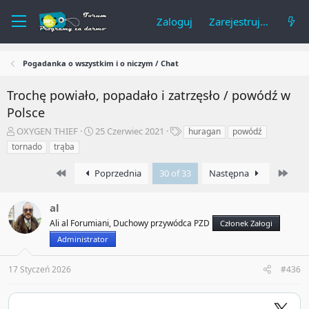
Zaloguj
Zarejestruj się
Pogadanka o wszystkim i o niczym / Chat
Trochę powiało, popadało i zatrzęsło / powódź w
Polsce
A
R
T
OXYGEN THIEF
25 Czerwiec 2021
huragan
powódź
u
o
a
tornado
trąba
t
z
g
o
p
i
First
Last
Poprzednia
30 of 33
Następna
r
o
t
c
e
z
al
m
ę
Ali al Forumiani, Duchowy przywódca PZD
Członek Załogi
a
t
Administrator
t
y
u
17 Styczeń 2026
#436