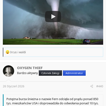
R
Ircus
i
waldi
e
a
c
t
OXYGEN THIEF
i
Bardzo aktywny
Członek Załogi
Administrator
o
n
s
:
26 Styczeń 2026
#440
Potężna burza śnieżna o nazwie Fern odcięła od prądu ponad 850
tys. mieszkańców USA i doprowadziła do odwołania ponad 10 tys.