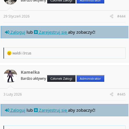
Bardzo aktywny
Członek Załogi
Administrator
o
n
s
:
29 Styczeń 2026
#444
Zaloguj
lub
Zarejestruj się
aby zobaczyć!
R
waldi
i
Ircus
e
a
c
t
Kamelka
i
Bardzo aktywny
Członek Załogi
Administrator
o
n
s
:
3 Luty 2026
#445
Zaloguj
lub
Zarejestruj się
aby zobaczyć!