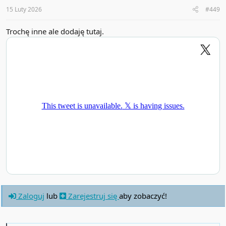
s
:
15 Luty 2026
#449
Trochę inne ale dodaję tutaj.
Zaloguj
lub
Zarejestruj się
aby zobaczyć!