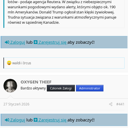
lotów - podaje agencja Reutera. W związku z niebezpiecznymi
warunkami pogodowymi wydano alerty, którymi objęto ok. 190
mln Amerykanów. Donald Trump ogłosił stan klęski żywiołowej.
Trudna sytuacja związana z warunkami atmosferycznymi panuje
również w sąsiedniej Kanadzie.
Zaloguj
lub
Zarejestruj się
aby zobaczyć!
R
waldi
i
Ircus
e
a
c
t
OXYGEN THIEF
i
Bardzo aktywny
Członek Załogi
Administrator
o
n
s
:
27 Styczeń 2026
#441
Zaloguj
lub
Zarejestruj się
aby zobaczyć!