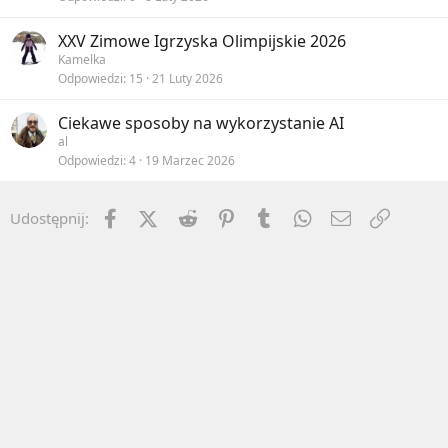
XXV Zimowe Igrzyska Olimpijskie 2026
Kamelka
Odpowiedzi
15
21 Luty 2026
Ciekawe sposoby na wykorzystanie AI
al
Odpowiedzi
4
19 Marzec 2026
Facebook
X (Twitter)
Reddit
Pinterest
Tumblr
WhatsApp
Email
Umieść 
Udostępnij: