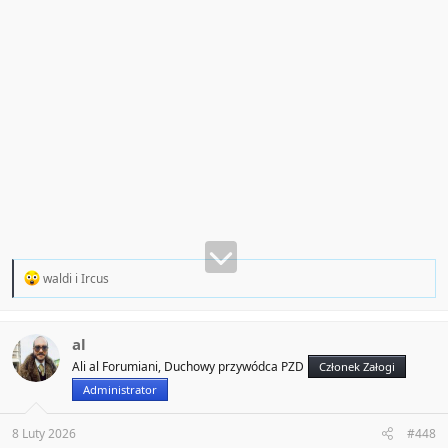
R
waldi
i
Ircus
e
a
c
t
al
i
Ali al Forumiani, Duchowy przywódca PZD
Członek Załogi
o
n
Administrator
s
:
8 Luty 2026
#448