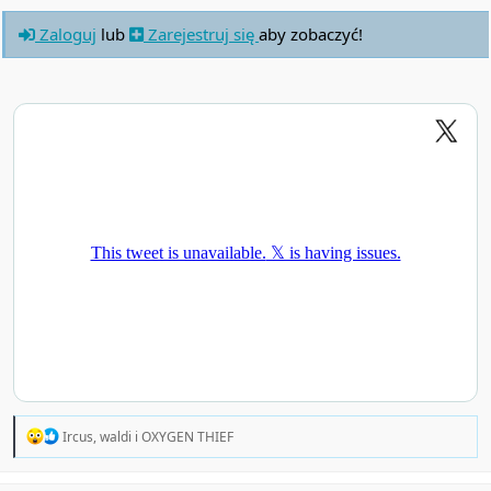
Zaloguj
lub
Zarejestruj się
aby zobaczyć!
R
Ircus
,
waldi
i
OXYGEN THIEF
e
a
c