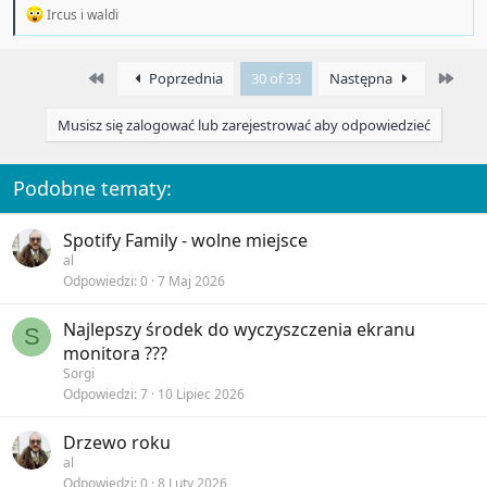
R
Ircus
i
waldi
e
a
c
First
Last
Poprzednia
30 of 33
Następna
t
i
o
Musisz się zalogować lub zarejestrować aby odpowiedzieć
n
s
:
Podobne tematy:
Spotify Family - wolne miejsce
al
Odpowiedzi
0
7 Maj 2026
Najlepszy środek do wyczyszczenia ekranu
S
monitora ???
Sorgi
Odpowiedzi
7
10 Lipiec 2026
Drzewo roku
al
Odpowiedzi
0
8 Luty 2026