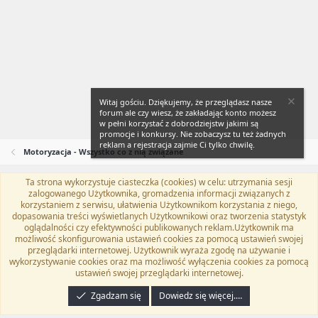
Witaj gościu. Dziękujemy, że przeglądasz nasze
forum ale czy wiesz, że zakładając konto możesz
w pełni korzystać z dobrodziejstw jakimi są
promocje i konkursy. Nie zobaczysz tu też żadnych
reklam a rejestracja zajmie Ci tylko chwilę.
Motoryzacja - Wszystko co z nią związane
Ta strona wykorzystuje ciasteczka (cookies) w celu: utrzymania sesji
Flat Awesome + (Parent DO NOT EDIT)
Polski (PL)
zalogowanego Użytkownika, gromadzenia informacji związanych z
korzystaniem z serwisu, ułatwienia Użytkownikom korzystania z niego,
Kontakt
Regulamin
Polityka prywatności
Pomoc
dopasowania treści wyświetlanych Użytkownikowi oraz tworzenia statystyk
Twitter
Kontakt
RSS
oglądalności czy efektywności publikowanych reklam.Użytkownik ma
możliwość skonfigurowania ustawień cookies za pomocą ustawień swojej
przeglądarki internetowej. Użytkownik wyraża zgodę na używanie i
wykorzystywanie cookies oraz ma możliwość wyłączenia cookies za pomocą
ustawień swojej przeglądarki internetowej.
®
Community platform by XenForo
© 2010-2024 XenForo Ltd.
Tłumaczenie
wykonane przez
programyzadarmo.net.pl
. |
Xenforo Add-ons
© by ©XenTR
|
Zgadzam się
Dowiedz się więcej.…
Email Check by MPM.PM