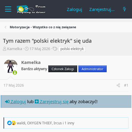
Zaloguj
Zarejestruj się
Motoryzacja - Wszystko co z nią związane
Tym razem "polski elektryk" się uda
A
R
T
Kamelka
17 Maj 2026
polski elektryk
u
o
a
t
z
g
Kamelka
o
p
i
Bardzo aktywny
Członek Załogi
Administrator
r
o
t
c
e
z
17 Maj 2026
#1
m
ę
a
t
t
y
Zaloguj
lub
Zarejestruj się
aby zobaczyć!
u
R
waldi
,
OXYGEN THIEF
,
Ircus
i 1 inny
e
a