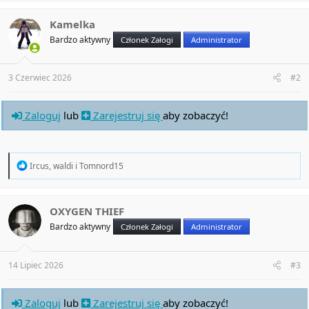
c
t
Kamelka
i
Bardzo aktywny
Członek Załogi
Administrator
o
n
s
:
3 Czerwiec 2026
#2
Zaloguj
lub
Zarejestruj się
aby zobaczyć!
R
Ircus
,
waldi
i
Tomnord15
e
a
c
t
OXYGEN THIEF
i
Bardzo aktywny
Członek Załogi
Administrator
o
n
s
:
14 Lipiec 2026
#3
Zaloguj
lub
Zarejestruj się
aby zobaczyć!