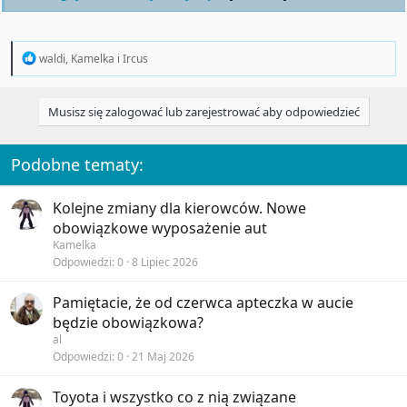
R
waldi
,
Kamelka
i
Ircus
e
a
c
Musisz się zalogować lub zarejestrować aby odpowiedzieć
t
i
o
n
Podobne tematy:
s
:
Kolejne zmiany dla kierowców. Nowe
obowiązkowe wyposażenie aut
Kamelka
Odpowiedzi
0
8 Lipiec 2026
Pamiętacie, że od czerwca apteczka w aucie
będzie obowiązkowa?
al
Odpowiedzi
0
21 Maj 2026
Toyota i wszystko co z nią związane