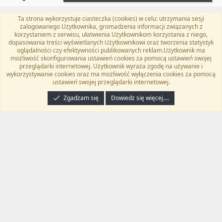
Ta strona wykorzystuje ciasteczka (cookies) w celu: utrzymania sesji
Flat Awesome + (Parent DO NOT EDIT)
Polski (PL)
zalogowanego Użytkownika, gromadzenia informacji związanych z
korzystaniem z serwisu, ułatwienia Użytkownikom korzystania z niego,
Kontakt
Regulamin
Polityka prywatności
Pomoc
dopasowania treści wyświetlanych Użytkownikowi oraz tworzenia statystyk
Twitter
Kontakt
RSS
oglądalności czy efektywności publikowanych reklam.Użytkownik ma
możliwość skonfigurowania ustawień cookies za pomocą ustawień swojej
przeglądarki internetowej. Użytkownik wyraża zgodę na używanie i
wykorzystywanie cookies oraz ma możliwość wyłączenia cookies za pomocą
ustawień swojej przeglądarki internetowej.
®
Community platform by XenForo
© 2010-2024 XenForo Ltd.
Tłumaczenie
wykonane przez
programyzadarmo.net.pl
. |
Xenforo Add-ons
© by ©XenTR
|
Zgadzam się
Dowiedz się więcej.…
Email Check by MPM.PM