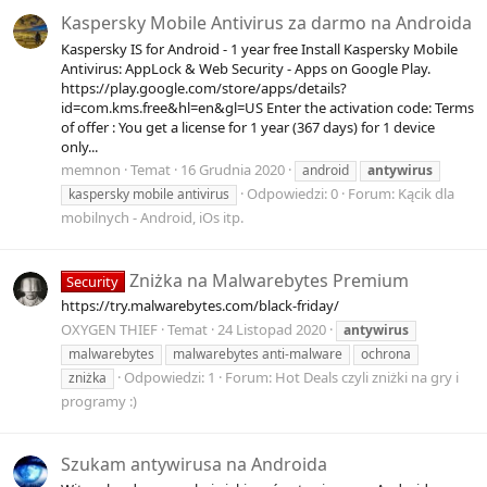
Kaspersky Mobile Antivirus za darmo na Androida
Kaspersky IS for Android - 1 year free Install Kaspersky Mobile
Antivirus: AppLock & Web Security - Apps on Google Play.
https://play.google.com/store/apps/details?
id=com.kms.free&hl=en&gl=US Enter the activation code: Terms
of offer : You get a license for 1 year (367 days) for 1 device
only...
memnon
Temat
16 Grudnia 2020
android
antywirus
Odpowiedzi: 0
Forum:
Kącik dla
kaspersky mobile antivirus
mobilnych - Android, iOs itp.
Zniżka na Malwarebytes Premium
Security
https://try.malwarebytes.com/black-friday/
OXYGEN THIEF
Temat
24 Listopad 2020
antywirus
malwarebytes
malwarebytes anti-malware
ochrona
Odpowiedzi: 1
Forum:
Hot Deals czyli zniżki na gry i
zniżka
programy :)
Szukam antywirusa na Androida