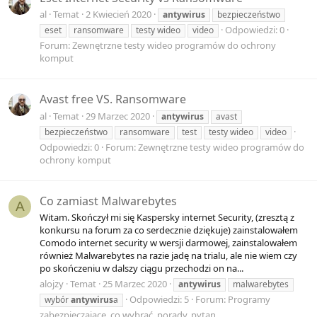
al
Temat
2 Kwiecień 2020
antywirus
bezpieczeństwo
Odpowiedzi: 0
eset
ransomware
testy wideo
video
Forum:
Zewnętrzne testy wideo programów do ochrony
komput
Avast free VS. Ransomware
al
Temat
29 Marzec 2020
antywirus
avast
bezpieczeństwo
ransomware
test
testy wideo
video
Odpowiedzi: 0
Forum:
Zewnętrzne testy wideo programów do
ochrony komput
Co zamiast Malwarebytes
A
Witam. Skończył mi się Kaspersky internet Security, (zresztą z
konkursu na forum za co serdecznie dziękuje) zainstalowałem
Comodo internet security w wersji darmowej, zainstalowałem
również Malwarebytes na razie jadę na trialu, ale nie wiem czy
po skończeniu w dalszy ciągu przechodzi on na...
alojzy
Temat
25 Marzec 2020
antywirus
malwarebytes
Odpowiedzi: 5
Forum:
Programy
wybór
antywirus
a
zabezpieczające, co wybrać, porady, pytan