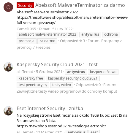
Abelssoft MalwareTerminator za darmo
Security
C
Abelssoft MalwareTerminator 2022
https://thesoftware.shop/ablessoft-malwareterminator-review-
full-version-gievaway/
Camel1965
Temat
5 Luty 2022
abelssoft malwareterminator 2022
antywirus
ochrona
Odpowiedzi: 3
Forum:
Programy z
promocja
za darmo
promocji / Freebies
Kaspersky Security Cloud 2021 - test
al
Temat
5 Grudnia 2021
antywirus
bezpieczeństwo
kaspersky free
kaspersky security cloud 2021
Odpowiedzi: 0
Forum:
test penetracyjny
testy wideo
Zewnętrzne testy wideo programów do ochrony komput
Eset Internet Security - zniżka
Na rosyjskiej stronie Eset można za około 180zł kupić Eset IS na
3 stanowiska na 3 lata.
https://new.shop.esetnod32.ru/catalog/electronic/
al
Temat
12 Marzec 2021
antywirus
eset