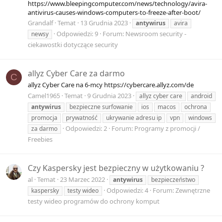
https://www.bleepingcomputer.com/news/technology/avira-
antivirus-causes-windows-computers-to-freeze-after-boot/
Grandalf
Temat
13 Grudnia 2023
antywirus
avira
Odpowiedzi: 9
Forum:
Newsroom security -
newsy
ciekawostki dotyczące security
allyz Cyber Care za darmo
C
allyz Cyber Care na 6-mcy https://cybercare.allyz.com/de
Camel1965
Temat
9 Grudnia 2023
allyz cyber care
android
antywirus
bezpieczne surfowanie
ios
macos
ochrona
promocja
prywatność
ukrywanie adresu ip
vpn
windows
Odpowiedzi: 2
Forum:
Programy z promocji /
za darmo
Freebies
Czy Kaspersky jest bezpieczny w użytkowaniu ?
al
Temat
23 Marzec 2022
antywirus
bezpieczeństwo
Odpowiedzi: 4
Forum:
Zewnętrzne
kaspersky
testy wideo
testy wideo programów do ochrony komput