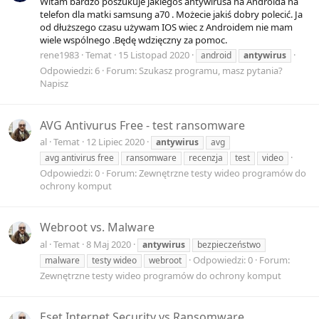
Witam bardzo poszukuje jakiegoś antywirusa na Androida na
telefon dla matki samsung a70 . Możecie jakiś dobry polecić. Ja
od dłuższego czasu używam IOS wiec z Androidem nie mam
wiele wspólnego .Będę wdzięczny za pomoc.
rene1983
Temat
15 Listopad 2020
android
antywirus
Odpowiedzi: 6
Forum:
Szukasz programu, masz pytania?
Napisz
AVG Antivurus Free - test ransomware
al
Temat
12 Lipiec 2020
antywirus
avg
avg antivirus free
ransomware
recenzja
test
video
Odpowiedzi: 0
Forum:
Zewnętrzne testy wideo programów do
ochrony komput
Webroot vs. Malware
al
Temat
8 Maj 2020
antywirus
bezpieczeństwo
Odpowiedzi: 0
Forum:
malware
testy wideo
webroot
Zewnętrzne testy wideo programów do ochrony komput
Eset Internet Security vs Ransomware