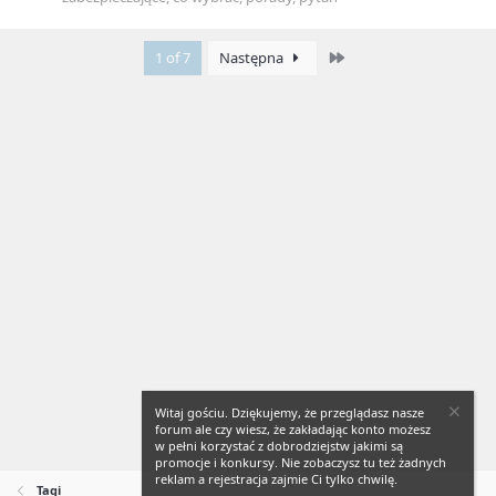
Last
1 of 7
Następna
Witaj gościu. Dziękujemy, że przeglądasz nasze
forum ale czy wiesz, że zakładając konto możesz
w pełni korzystać z dobrodziejstw jakimi są
promocje i konkursy. Nie zobaczysz tu też żadnych
reklam a rejestracja zajmie Ci tylko chwilę.
Tagi