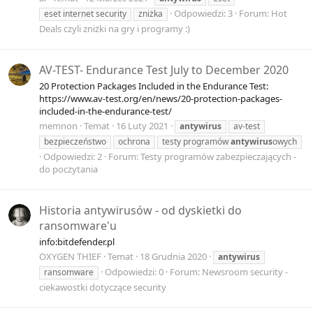
Odpowiedzi: 3
Forum:
Hot
eset internet security
zniżka
Deals czyli zniżki na gry i programy :)
AV-TEST- Endurance Test July to December 2020
20 Protection Packages Included in the Endurance Test:
https://www.av-test.org/en/news/20-protection-packages-
included-in-the-endurance-test/
memnon
Temat
16 Luty 2021
antywirus
av-test
bezpieczeństwo
ochrona
testy programów
antywirus
owych
Odpowiedzi: 2
Forum:
Testy programów zabezpieczających -
do poczytania
Historia antywirusów - od dyskietki do
ransomware'u
info:bitdefender.pl
OXYGEN THIEF
Temat
18 Grudnia 2020
antywirus
Odpowiedzi: 0
Forum:
Newsroom security -
ransomware
ciekawostki dotyczące security