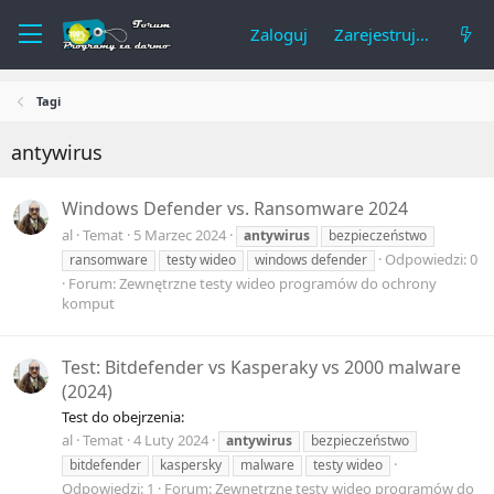
Zaloguj
Zarejestruj się
Tagi
antywirus
Windows Defender vs. Ransomware 2024
al
Temat
5 Marzec 2024
antywirus
bezpieczeństwo
Odpowiedzi: 0
ransomware
testy wideo
windows defender
Forum:
Zewnętrzne testy wideo programów do ochrony
komput
Test: Bitdefender vs Kasperaky vs 2000 malware
(2024)
Test do obejrzenia:
al
Temat
4 Luty 2024
antywirus
bezpieczeństwo
bitdefender
kaspersky
malware
testy wideo
Odpowiedzi: 1
Forum:
Zewnętrzne testy wideo programów do