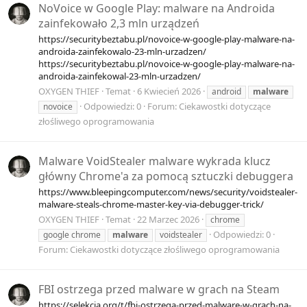
NoVoice w Google Play: malware na Androida
zainfekowało 2,3 mln urządzeń
https://securitybeztabu.pl/novoice-w-google-play-malware-na-
androida-zainfekowalo-23-mln-urzadzen/
https://securitybeztabu.pl/novoice-w-google-play-malware-na-
androida-zainfekowal-23-mln-urzadzen/
OXYGEN THIEF
Temat
6 Kwiecień 2026
android
malware
Odpowiedzi: 0
Forum:
Ciekawostki dotyczące
novoice
złośliwego oprogramowania
Malware VoidStealer malware wykrada klucz
główny Chrome'a za pomocą sztuczki debuggera
https://www.bleepingcomputer.com/news/security/voidstealer-
malware-steals-chrome-master-key-via-debugger-trick/
OXYGEN THIEF
Temat
22 Marzec 2026
chrome
Odpowiedzi: 0
google chrome
malware
voidstealer
Forum:
Ciekawostki dotyczące złośliwego oprogramowania
FBI ostrzega przed malware w grach na Steam
https://selekcja.org/t/fbi-ostrzega-przed-malware-w-grach-na-