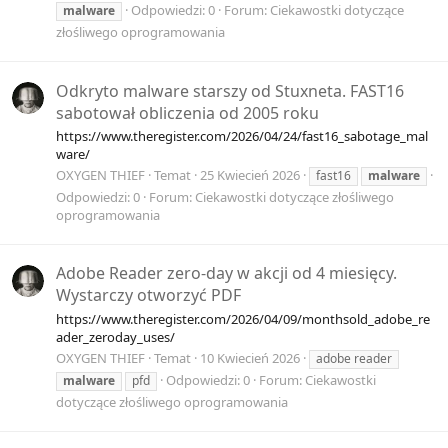
Odpowiedzi: 0
Forum:
Ciekawostki dotyczące
malware
złośliwego oprogramowania
Odkryto malware starszy od Stuxneta. FAST16
sabotował obliczenia od 2005 roku
https://www.theregister.com/2026/04/24/fast16_sabotage_mal
ware/
OXYGEN THIEF
Temat
25 Kwiecień 2026
fast16
malware
Odpowiedzi: 0
Forum:
Ciekawostki dotyczące złośliwego
oprogramowania
Adobe Reader zero-day w akcji od 4 miesięcy.
Wystarczy otworzyć PDF
https://www.theregister.com/2026/04/09/monthsold_adobe_re
ader_zeroday_uses/
OXYGEN THIEF
Temat
10 Kwiecień 2026
adobe reader
Odpowiedzi: 0
Forum:
Ciekawostki
malware
pfd
dotyczące złośliwego oprogramowania