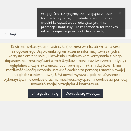
Witaj gościu. Dziękujemy, że przeglądasz nasze
forum ale czy wiesz, że zakładając konto możesz
w pełni korzystać z dobrodziejstw jakimi są
promocje i konkursy. Nie zobaczysz tu też żadnych
reklam a rejestracja zajmie Ci tylko chwilę.
Tagi
Ta strona wykorzystuje ciasteczka (cookies) w celu: utrzymania sesji
Flat Awesome + (Parent DO NOT EDIT)
Polski (PL)
zalogowanego Użytkownika, gromadzenia informacji związanych z
korzystaniem z serwisu, ułatwienia Użytkownikom korzystania z niego,
Kontakt
Regulamin
Polityka prywatności
Pomoc
dopasowania treści wyświetlanych Użytkownikowi oraz tworzenia statystyk
Twitter
Kontakt
RSS
oglądalności czy efektywności publikowanych reklam.Użytkownik ma
możliwość skonfigurowania ustawień cookies za pomocą ustawień swojej
przeglądarki internetowej. Użytkownik wyraża zgodę na używanie i
wykorzystywanie cookies oraz ma możliwość wyłączenia cookies za pomocą
ustawień swojej przeglądarki internetowej.
®
Community platform by XenForo
© 2010-2024 XenForo Ltd.
Tłumaczenie
wykonane przez
programyzadarmo.net.pl
. |
Xenforo Add-ons
© by ©XenTR
|
Zgadzam się
Dowiedz się więcej.…
Email Check by MPM.PM