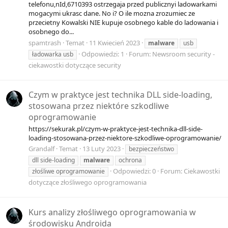
telefonu,nId,6710393 ostrzegaja przed publicznyi ladowarkami
mogacymi ukrasc dane. No i? O ile mozna zrozumiec ze
przecietny Kowalski NIE kupuje osobnego kable do ladowania i
osobnego do...
spamtrash
Temat
11 Kwiecień 2023
malware
usb
Odpowiedzi: 1
Forum:
Newsroom security -
ładowarka usb
ciekawostki dotyczące security
Czym w praktyce jest technika DLL side-loading,
stosowana przez niektóre szkodliwe
oprogramowanie
https://sekurak.pl/czym-w-praktyce-jest-technika-dll-side-
loading-stosowana-przez-niektore-szkodliwe-oprogramowanie/
Grandalf
Temat
13 Luty 2023
bezpieczeństwo
dll side-loading
malware
ochrona
Odpowiedzi: 0
Forum:
Ciekawostki
złośliwe oprogramowanie
dotyczące złośliwego oprogramowania
Kurs analizy złośliwego oprogramowania w
środowisku Androida