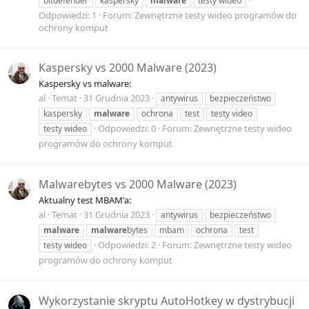
bitdefender
kaspersky
malware
testy wideo
Odpowiedzi: 1
Forum:
Zewnętrzne testy wideo programów do
ochrony komput
Kaspersky vs 2000 Malware (2023)
Kaspersky vs malware:
al
Temat
31 Grudnia 2023
antywirus
bezpieczeństwo
kaspersky
malware
ochrona
test
testy video
Odpowiedzi: 0
Forum:
Zewnętrzne testy wideo
testy wideo
programów do ochrony komput
Malwarebytes vs 2000 Malware (2023)
Aktualny test MBAM'a:
al
Temat
31 Grudnia 2023
antywirus
bezpieczeństwo
malware
malware
bytes
mbam
ochrona
test
Odpowiedzi: 2
Forum:
Zewnętrzne testy wideo
testy wideo
programów do ochrony komput
Wykorzystanie skryptu AutoHotkey w dystrybucji