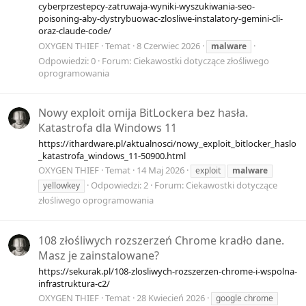
cyberprzestepcy-zatruwaja-wyniki-wyszukiwania-seo-
poisoning-aby-dystrybuowac-zlosliwe-instalatory-gemini-cli-
oraz-claude-code/
OXYGEN THIEF
Temat
8 Czerwiec 2026
malware
Odpowiedzi: 0
Forum:
Ciekawostki dotyczące złośliwego
oprogramowania
Nowy exploit omija BitLockera bez hasła.
Katastrofa dla Windows 11
https://ithardware.pl/aktualnosci/nowy_exploit_bitlocker_haslo
_katastrofa_windows_11-50900.html
OXYGEN THIEF
Temat
14 Maj 2026
exploit
malware
Odpowiedzi: 2
Forum:
Ciekawostki dotyczące
yellowkey
złośliwego oprogramowania
108 złośliwych rozszerzeń Chrome kradło dane.
Masz je zainstalowane?
https://sekurak.pl/108-zlosliwych-rozszerzen-chrome-i-wspolna-
infrastruktura-c2/
OXYGEN THIEF
Temat
28 Kwiecień 2026
google chrome