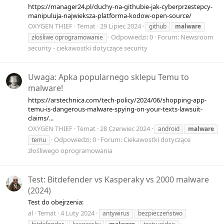
https://manager24.pl/duchy-na-githubie-jak-cyberprzestepcy-
manipuluja-najwieksza-platforma-kodow-open-source/
OXYGEN THIEF
Temat
29 Lipiec 2024
github
malware
Odpowiedzi: 0
Forum:
Newsroom
złośliwe oprogramowanie
security - ciekawostki dotyczące security
Uwaga: Apka popularnego sklepu Temu to
malware!
https://arstechnica.com/tech-policy/2024/06/shopping-app-
temu-is-dangerous-malware-spying-on-your-texts-lawsuit-
claims/...
OXYGEN THIEF
Temat
28 Czerwiec 2024
android
malware
Odpowiedzi: 0
Forum:
Ciekawostki dotyczące
temu
złośliwego oprogramowania
Test: Bitdefender vs Kasperaky vs 2000 malware
(2024)
Test do obejrzenia:
al
Temat
4 Luty 2024
antywirus
bezpieczeństwo