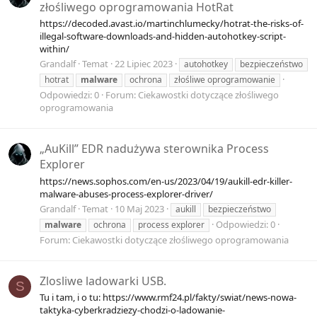
złośliwego oprogramowania HotRat
https://decoded.avast.io/martinchlumecky/hotrat-the-risks-of-
illegal-software-downloads-and-hidden-autohotkey-script-
within/
Grandalf
Temat
22 Lipiec 2023
autohotkey
bezpieczeństwo
hotrat
malware
ochrona
złośliwe oprogramowanie
Odpowiedzi: 0
Forum:
Ciekawostki dotyczące złośliwego
oprogramowania
„AuKill” EDR nadużywa sterownika Process
Explorer
https://news.sophos.com/en-us/2023/04/19/aukill-edr-killer-
malware-abuses-process-explorer-driver/
Grandalf
Temat
10 Maj 2023
aukill
bezpieczeństwo
Odpowiedzi: 0
malware
ochrona
process explorer
Forum:
Ciekawostki dotyczące złośliwego oprogramowania
Zlosliwe ladowarki USB.
S
Tu i tam, i o tu: https://www.rmf24.pl/fakty/swiat/news-nowa-
taktyka-cyberkradziezy-chodzi-o-ladowanie-