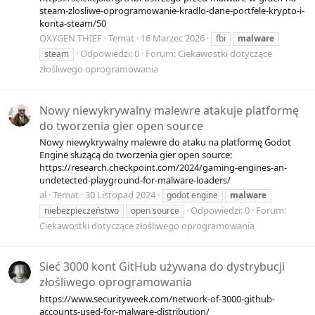
steam-zlosliwe-oprogramowanie-kradlo-dane-portfele-krypto-i-
konta-steam/50
OXYGEN THIEF
Temat
16 Marzec 2026
fbi
malware
Odpowiedzi: 0
Forum:
Ciekawostki dotyczące
steam
złośliwego oprogramowania
Nowy niewykrywalny malewre atakuje platformę
do tworzenia gier open source
Nowy niewykrywalny malewre do ataku na platformę Godot
Engine służącą do tworzenia gier open source:
https://research.checkpoint.com/2024/gaming-engines-an-
undetected-playground-for-malware-loaders/
al
Temat
30 Listopad 2024
godot engine
malware
Odpowiedzi: 0
Forum:
niebezpieczeństwo
open source
Ciekawostki dotyczące złośliwego oprogramowania
Sieć 3000 kont GitHub używana do dystrybucji
złośliwego oprogramowania
https://www.securityweek.com/network-of-3000-github-
accounts-used-for-malware-distribution/