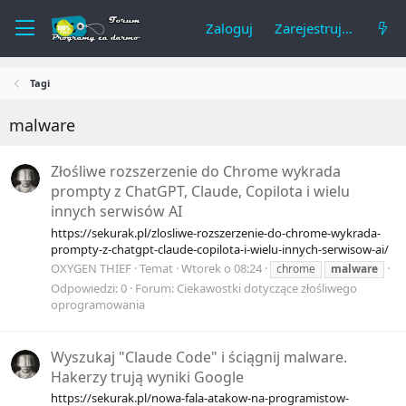
Zaloguj
Zarejestruj się
Tagi
malware
Złośliwe rozszerzenie do Chrome wykrada
prompty z ChatGPT, Claude, Copilota i wielu
innych serwisów AI
https://sekurak.pl/zlosliwe-rozszerzenie-do-chrome-wykrada-
prompty-z-chatgpt-claude-copilota-i-wielu-innych-serwisow-ai/
OXYGEN THIEF
Temat
Wtorek o 08:24
chrome
malware
Odpowiedzi: 0
Forum:
Ciekawostki dotyczące złośliwego
oprogramowania
Wyszukaj "Claude Code" i ściągnij malware.
Hakerzy trują wyniki Google
https://sekurak.pl/nowa-fala-atakow-na-programistow-