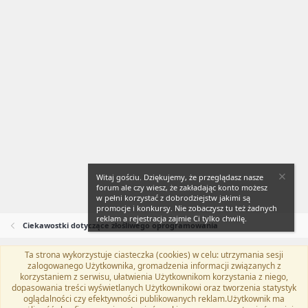
Witaj gościu. Dziękujemy, że przeglądasz nasze
forum ale czy wiesz, że zakładając konto możesz
w pełni korzystać z dobrodziejstw jakimi są
promocje i konkursy. Nie zobaczysz tu też żadnych
reklam a rejestracja zajmie Ci tylko chwilę.
Ciekawostki dotyczące złośliwego oprogramowania
Ta strona wykorzystuje ciasteczka (cookies) w celu: utrzymania sesji
Flat Awesome + (Parent DO NOT EDIT)
Polski (PL)
zalogowanego Użytkownika, gromadzenia informacji związanych z
korzystaniem z serwisu, ułatwienia Użytkownikom korzystania z niego,
Kontakt
Regulamin
Polityka prywatności
Pomoc
dopasowania treści wyświetlanych Użytkownikowi oraz tworzenia statystyk
Twitter
Kontakt
RSS
oglądalności czy efektywności publikowanych reklam.Użytkownik ma