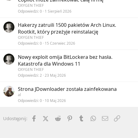
OXYGEN THIEF
Odpowiedzi
0
1 Sierpień 2026
Hakerzy zatruili 1500 pakietów Arch Linux.
Rootkit, który przeżyje reinstalację
OXYGEN THIEF
Odpowiedzi
0
15 Czerwiec 2026
Nowy exploit omija BitLockera bez hasła.
Katastrofa dla Windows 11
OXYGEN THIEF
Odpowiedzi
2
23 Maj 2026
Strona JDownloader została zainfekowana
al
Odpowiedzi
0
10 Maj 2026
Facebook
X (Twitter)
Reddit
Pinterest
Tumblr
WhatsApp
Email
Umieść 
Udostępnij: