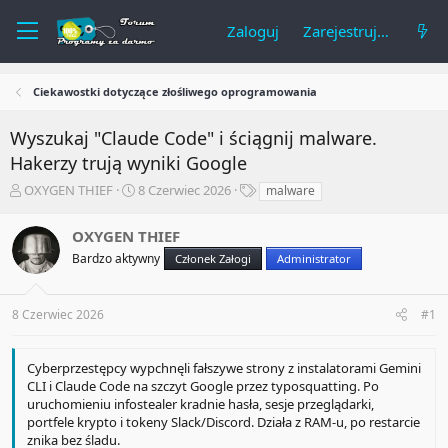
Zaloguj
Zarejestruj się
Ciekawostki dotyczące złośliwego oprogramowania
Wyszukaj "Claude Code" i ściągnij malware.
Hakerzy trują wyniki Google
A
R
T
OXYGEN THIEF
8 Czerwiec 2026
malware
u
o
a
t
z
g
OXYGEN THIEF
o
p
i
Bardzo aktywny
Członek Załogi
Administrator
r
o
t
c
e
z
8 Czerwiec 2026
#1
m
ę
a
t
t
y
Cyberprzestępcy wypchnęli fałszywe strony z instalatorami Gemini
u
CLI i Claude Code na szczyt Google przez typosquatting. Po
uruchomieniu infostealer kradnie hasła, sesje przeglądarki,
portfele krypto i tokeny Slack/Discord. Działa z RAM-u, po restarcie
znika bez śladu.