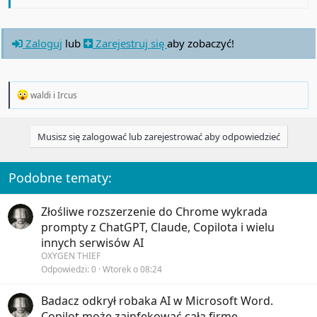
Zaloguj
lub
Zarejestruj się
aby zobaczyć!
R
waldi
i
Ircus
e
a
c
Musisz się zalogować lub zarejestrować aby odpowiedzieć
t
i
o
n
Podobne tematy:
s
:
Złośliwe rozszerzenie do Chrome wykrada
prompty z ChatGPT, Claude, Copilota i wielu
innych serwisów AI
OXYGEN THIEF
Odpowiedzi
0
Wtorek o 08:24
Badacz odkrył robaka AI w Microsoft Word.
Copilot może zainfekować całą firmę