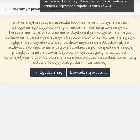
promocje i konkursy. Nie zobaczysz tu też żadnych
reklam a rejestracja zajmie Ci tylko chwilę.
Programy z promocji / Freebies
Ta strona wykorzystuje ciasteczka (cookies) w celu: utrzymania sesji
Flat Awesome + (Parent DO NOT EDIT)
Polski (PL)
zalogowanego Użytkownika, gromadzenia informacji związanych z
korzystaniem z serwisu, ułatwienia Użytkownikom korzystania z niego,
Kontakt
Regulamin
Polityka prywatności
Pomoc
dopasowania treści wyświetlanych Użytkownikowi oraz tworzenia statystyk
Twitter
Kontakt
RSS
oglądalności czy efektywności publikowanych reklam.Użytkownik ma
możliwość skonfigurowania ustawień cookies za pomocą ustawień swojej
przeglądarki internetowej. Użytkownik wyraża zgodę na używanie i
wykorzystywanie cookies oraz ma możliwość wyłączenia cookies za pomocą
ustawień swojej przeglądarki internetowej.
®
Community platform by XenForo
© 2010-2024 XenForo Ltd.
Tłumaczenie
wykonane przez
programyzadarmo.net.pl
. |
Xenforo Add-ons
© by ©XenTR
|
Zgadzam się
Dowiedz się więcej.…
Email Check by MPM.PM