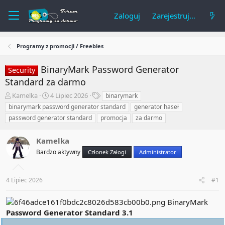
Zaloguj
Zarejestruj się
Programy z promocji / Freebies
BinaryMark Password Generator
Security
Standard za darmo
A
R
T
Kamelka
4 Lipiec 2026
binarymark
u
o
a
binarymark password generator standard
generator haseł
t
z
g
password generator standard
promocja
za darmo
o
p
i
r
o
t
Kamelka
c
e
z
Bardzo aktywny
Członek Załogi
Administrator
m
ę
a
t
t
y
4 Lipiec 2026
#1
u
BinaryMark
Password Generator Standard 3.1