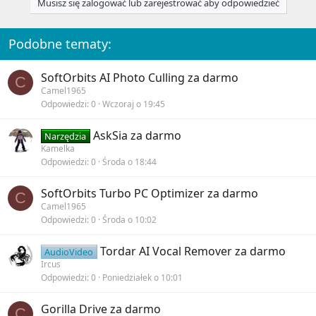
Musisz się zalogować lub zarejestrować aby odpowiedzieć
t
i
o
n
Podobne tematy:
s
:
SoftOrbits AI Photo Culling za darmo
C
Camel1965
Odpowiedzi
0
Wczoraj o 19:45
AskSia za darmo
Narzędzia
Kamelka
Odpowiedzi
0
Środa o 18:44
SoftOrbits Turbo PC Optimizer za darmo
C
Camel1965
Odpowiedzi
0
Środa o 10:02
Tordar AI Vocal Remover za darmo
AudioVideo
Ircus
Odpowiedzi
0
Poniedziałek o 10:01
Gorilla Drive za darmo
C