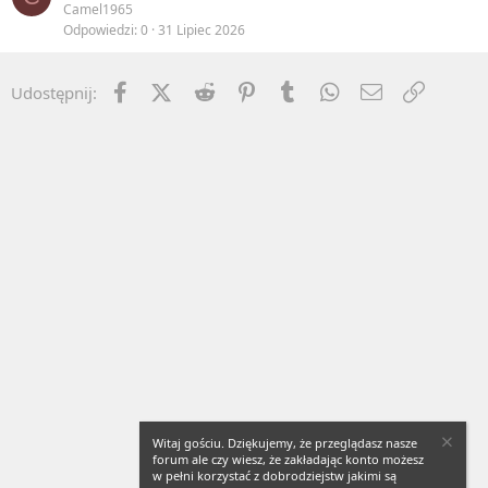
Camel1965
Odpowiedzi
0
31 Lipiec 2026
Facebook
X (Twitter)
Reddit
Pinterest
Tumblr
WhatsApp
Email
Umieść 
Udostępnij:
Witaj gościu. Dziękujemy, że przeglądasz nasze
forum ale czy wiesz, że zakładając konto możesz
w pełni korzystać z dobrodziejstw jakimi są