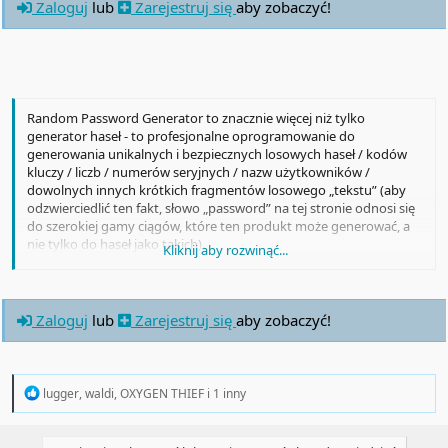
Zaloguj
lub
Zarejestruj się
aby zobaczyć!
Random Password Generator to znacznie więcej niż tylko
generator haseł - to profesjonalne oprogramowanie do
generowania unikalnych i bezpiecznych losowych haseł / kodów
kluczy / liczb / numerów seryjnych / nazw użytkowników /
dowolnych innych krótkich fragmentów losowego „tekstu” (aby
odzwierciedlić ten fakt, słowo „password” na tej stronie odnosi się
do szerokiej gamy ciągów, które ten produkt może generować, a
nie tylko do haseł jako takich).
Kliknij aby rozwinąć...
Advanced Password Generator Silny, możliwy do wymówienia,
oparty na słowach.
Random Number Generator Całkowite i ułamkowe, w podanym
Zaloguj
lub
Zarejestruj się
aby zobaczyć!
zakresie / rozkładzie.
Masking Keycode Generator Sekwencyjny, alfanumeryczny,
szesnastkowy, binarny.
Username Generator Oparty na słowniku i niestandardowe nazwy
R
lugger
,
waldi
,
OXYGEN THIEF
i 1 inny
użytkowników.
e
a
Hash Generator Skróty SHA-1, SHA-2, SHA-3, MD-5, RIPE-MD.
c