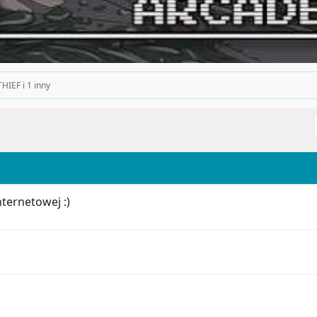
THIEF
i 1 inny
nternetowej :)