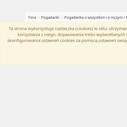
Fora
Pogadanki
Pogadanka o wszystkim i o niczym / 
Ta strona wykorzystuje ciasteczka (cookies) w celu: utrzy
Flat Awesome + (Parent DO NOT EDIT)
Zmień szer
korzystania z niego, dopasowania treści wyświetlanyc
skonfigurowania ustawień cookies za pomocą ustawień swoje
®
Community platform by XenForo
© 2010-20