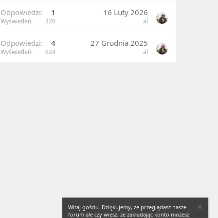
Odpowiedzi
1
16 Luty 2026
Wyświetleń
320
al
Odpowiedzi
4
27 Grudnia 2025
Wyświetleń
624
al
Witaj gościu. Dziękujemy, że przeglądasz nasze
forum ale czy wiesz, że zakładając konto możesz