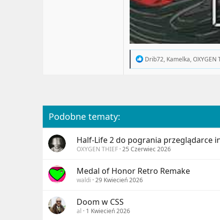
R
Drib72
,
Kamelka
,
OXYGEN 
e
a
c
t
i
o
n
Podobne tematy:
s
:
Half-Life 2 do pogrania przeglądarce i
OXYGEN THIEF
25 Czerwiec 2026
Medal of Honor Retro Remake
waldi
29 Kwiecień 2026
Doom w CSS
al
1 Kwiecień 2026