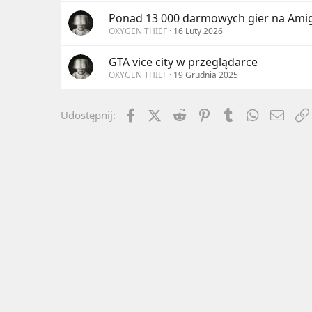
Ponad 13 000 darmowych gier na Ami
OXYGEN THIEF
16 Luty 2026
GTA vice city w przeglądarce
OXYGEN THIEF
19 Grudnia 2025
Facebook
X (Twitter)
Reddit
Pinterest
Tumblr
WhatsApp
Emai
Udostępnij: