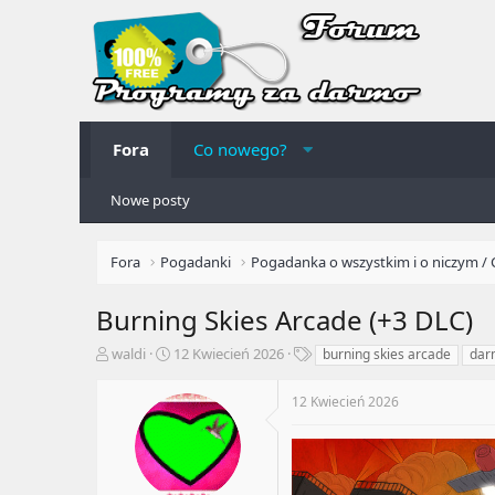
Fora
Co nowego?
Nowe posty
Fora
Pogadanki
Pogadanka o wszystkim i o niczym / 
Burning Skies Arcade (+3 DLC)
A
R
T
waldi
12 Kwiecień 2026
burning skies arcade
dar
u
o
a
t
z
g
12 Kwiecień 2026
o
p
i
r
o
t
c
e
z
m
ę