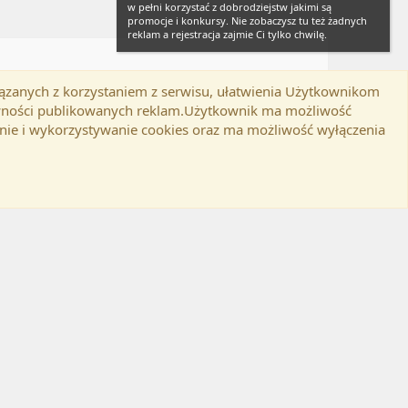
w pełni korzystać z dobrodziejstw jakimi są
promocje i konkursy. Nie zobaczysz tu też żadnych
reklam a rejestracja zajmie Ci tylko chwilę.
iązanych z korzystaniem z serwisu, ułatwienia Użytkownikom
Twitter
Kontakt
RSS
lamin
Polityka prywatności
Pomoc
tywności publikowanych reklam.Użytkownik ma możliwość
nie i wykorzystywanie cookies oraz ma możliwość wyłączenia
d-ons
© by ©XenTR
|
Email Check by MPM.PM