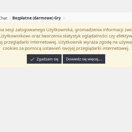
Chat
Bezpłatne (darmowe) Gry
mania sesji zalogowanego Użytkownika, gromadzenia informacji zw
okość
Polski (PL)
Kontakt
Regu
h Użytkownikowi oraz tworzenia statystyk oglądalności czy efek
j przeglądarki internetowej. Użytkownik wyraża zgodę na używa
cookies za pomocą ustawień swojej przeglądarki internetowej.
Zgadzam się
Dowiedz się więcej.…
24 XenForo Ltd.
Tłumaczenie wykonane przez
programyzadarmo.net.pl
. |
Xenforo Ad