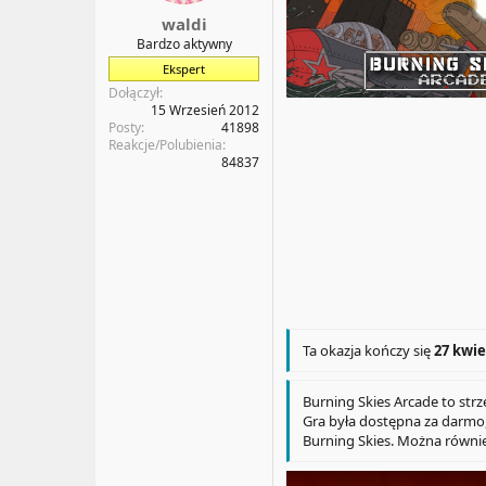
a
t
waldi
t
y
Bardzo aktywny
u
Ekspert
Dołączył
15 Wrzesień 2012
Posty
41898
Reakcje/Polubienia
84837
Ta okazja kończy się
27 kwie
Burning Skies Arcade to str
Gra była dostępna za darmo, 
Burning Skies. Można równie