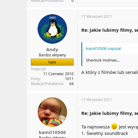
Reakcje/Polubienia
0
17 Wrzesień 2011
Re: Jakie lubimy filmy, s
kamil10506 napisał:
Andy
Bardzo aktywny
Sherlock Holmes...
Fąfel
Dołączył
A który z filmów lub serial
11 Czerwiec 2010
Posty
1011
Reakcje/Polubienia
64
17 Wrzesień 2011
Re: Jakie lubimy filmy, s
Ta najnowsza
Jest wyrą
kamil10506
1. Świetny soundtrack
Bardzo aktywny