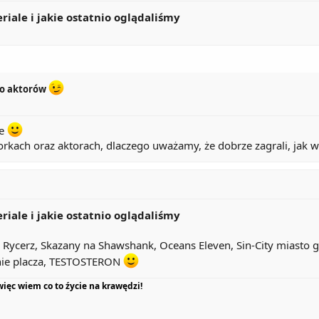
eriale i jakie ostatnio oglądaliśmy
 o aktorów
ie
rkach oraz aktorach, dlaczego uważamy, że dobrze zagrali, jak wygl
eriale i jakie ostatnio oglądaliśmy
ycerz, Skazany na Shawshank, Oceans Eleven, Sin-City miasto grz
 nie placza, TESTOSTERON
więc wiem co to źycie na krawędzi!