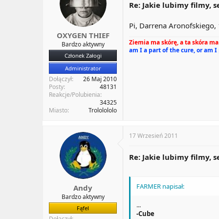
Re: Jakie lubimy filmy, s
Pi, Darrena Aronofskiego
OXYGEN THIEF
Ziemia ma skórę, a ta skóra ma 
Bardzo aktywny
am I a part of the cure, or am I
Członek Załogi
Administrator
Dołączył
26 Maj 2010
Posty
48131
Reakcje/Polubienia
34325
Miasto
Trololololo
17 Wrzesień 2011
Re: Jakie lubimy filmy, s
FARMER napisał:
Andy
Bardzo aktywny
...
Fąfel
-Cube
Dołączył