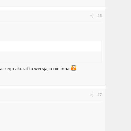
#6
laczego akurat ta wersja, a nie inna
#7