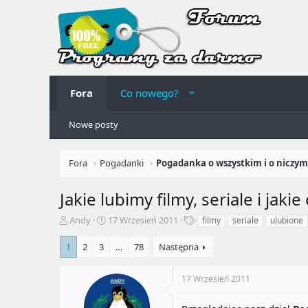
Fora
Co nowego?
Nowe posty
Fora
Pogadanki
Pogadanka o wszystkim i o niczym
Jakie lubimy filmy, seriale i jaki
A
R
T
Andy
17 Wrzesień 2011
filmy
seriale
ulubione
u
o
a
t
z
g
1
2
3
…
78
Następna
o
p
i
r
o
17 Wrzesień 2011
t
c
e
z
m
ę