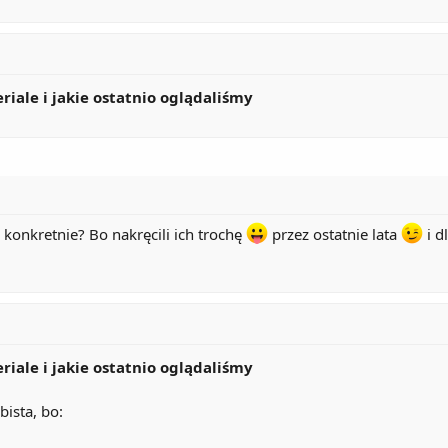
eriale i jakie ostatnio oglądaliśmy
i konkretnie? Bo nakręcili ich trochę
przez ostatnie lata
i d
eriale i jakie ostatnio oglądaliśmy
bista, bo: