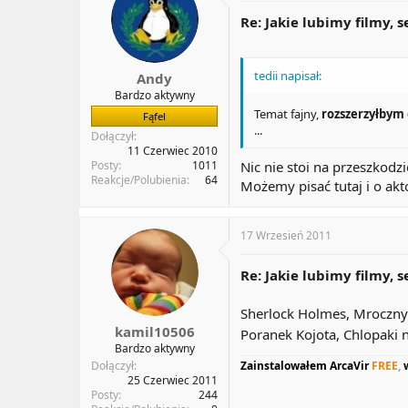
Re: Jakie lubimy filmy, s
tedii napisał:
Andy
Bardzo aktywny
Temat fajny,
rozszerzyłbym
Fąfel
...
Dołączył
11 Czerwiec 2010
Nic nie stoi na przeszkodz
Posty
1011
Reakcje/Polubienia
64
Możemy pisać tutaj i o akto
17 Wrzesień 2011
Re: Jakie lubimy filmy, s
Sherlock Holmes, Mroczny R
kamil10506
Poranek Kojota, Chlopaki
Bardzo aktywny
Zainstalowałem ArcaVir
FREE
,
Dołączył
25 Czerwiec 2011
Posty
244