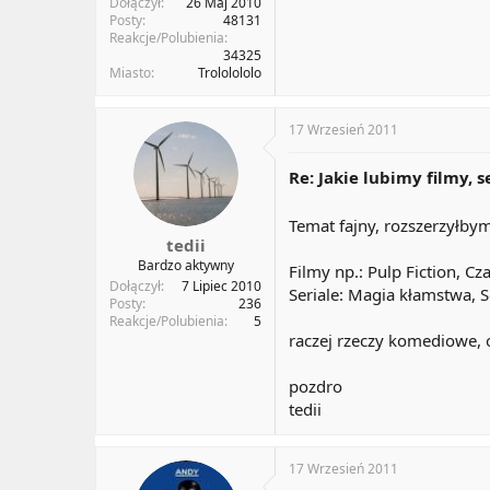
Dołączył
26 Maj 2010
Posty
48131
Reakcje/Polubienia
34325
Miasto
Trololololo
17 Wrzesień 2011
Re: Jakie lubimy filmy, s
Temat fajny, rozszerzyłb
tedii
Bardzo aktywny
Filmy np.: Pulp Fiction, Cz
Dołączył
7 Lipiec 2010
Seriale: Magia kłamstwa, 
Posty
236
Reakcje/Polubienia
5
raczej rzeczy komediowe, 
pozdro
tedii
17 Wrzesień 2011