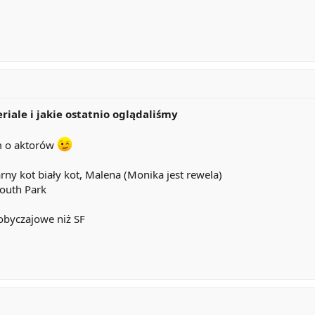
eriale i jakie ostatnio oglądaliśmy
ym o aktorów
arny kot biały kot, Malena (Monika jest rewela)
South Park
obyczajowe niż SF