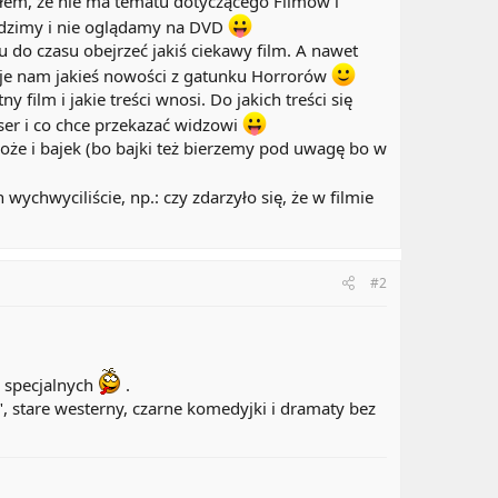
łem, że nie ma tematu dotyczącego Filmów i
chodzimy i nie oglądamy na DVD
 do czasu obejrzeć jakiś ciekawy film. A nawet
aje nam jakieś nowości z gatunku Horrorów
 film i jakie treści wnosi. Do jakich treści się
yser i co chce przekazać widzowi
oże i bajek (bo bajki też bierzemy pod uwagę bo w
hwyciliście, np.: czy zdarzyło się, że w filmie
#2
w specjalnych
.
n", stare westerny, czarne komedyjki i dramaty bez