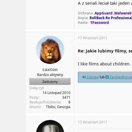
A z seriali leciał taki jede
Ochrona
:
AppGuard ,Malwareby
Kopia
:
RollBack Rx Professiona
Hasła
:
1Password
17 Wrzesień 2011
Re: Jakie lubimy filmy, s
I like films about childre
caxton
Bardzo aktywny
Zaloguj
lub
Zarejestruj s
Zasłużony
Dołączył
14 Listopad 2010
Posty
3471
Reakcje/Polubienia
8
Miasto
Tbilisi, Georgia
17 Wrzesień 2011