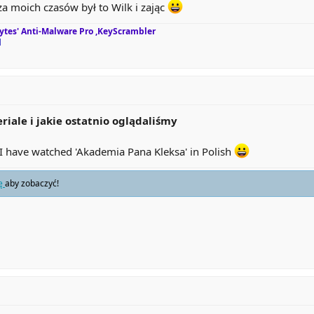
n za moich czasów był to Wilk i zając
tes' Anti-Malware Pro ,KeyScrambler
l
eriale i jakie ostatnio oglądaliśmy
n. I have watched 'Akademia Pana Kleksa' in Polish
ię
aby zobaczyć!