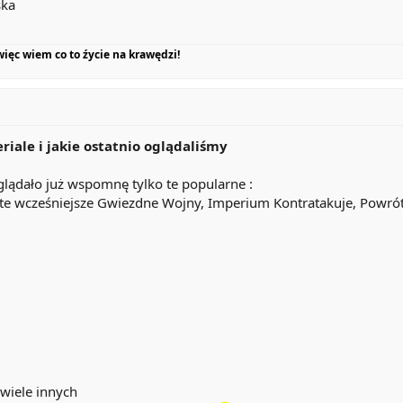
ska
więc wiem co to źycie na krawędzi!
eriale i jakie ostatnio oglądaliśmy
 oglądało już wspomnę tylko te popularne :
a te wcześniejsze Gwiezdne Wojny, Imperium Kontratakuje, Powrót
 wiele innych