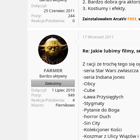
2. Bardzo dobra gra aktor
Dołączył
3. Kostiumy i efekty.
25 Czerwiec 2011
Posty
244
Zainstalowałem ArcaVir
FREE
,
Reakcje/Polubienia
0
17 Wrzesień 2011
Re: Jakie lubimy filmy, s
Z racji że trochę tego się
FARMER
-seria Star Wars zwłaszcz
Bardzo aktywny
-seria Indiana Jones
-Obcy
Zasłużony
-Cube
Dołączył
1 Lipiec 2010
Posty
949
-Ława Przysięgłych
Reakcje/Polubienia
4
-Stygmaty
Miasto
Piernikowo
-Pytanie do Boga
-horror Duch
-Sin City
-Kolekcjoner Kości
-Koszmar z Ulicy Wiązów i