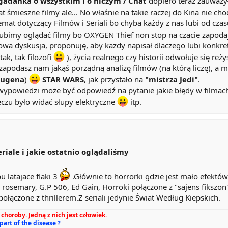
gadanka o wszystkim i o niczym / Chat
dopiero teraz zauważy
mat śmieszne filmy ale... No właśnie na takie raczej do Kina nie 
t dotyczący Filmów i Seriali bo chyba każdy z nas lubi od czasu
lubimy oglądać filmy bo OXYGEN Thief non stop na czacie zapod
owa dyskusja, proponuję, aby każdy napisał dlaczego lubi konkretny
 tak, tak filozofi
), życia realnego czy historii odwołuje się reż
apodasz nam jakąś porządną analizę filmów (na którą liczę), a m
rugena
)
STAR WARS
, jak przystało na
"mistrza Jedi"
.
wiedzi może być odpowiedź na pytanie jakie błędy w filmach wyc
czu było widać słupy elektryczne
itp.
eriale i jakie ostatnio oglądaliśmy
pu latajace flaki 3
.Głównie to horrorki gdzie jest mało efektó
ko rosemary, G.P 506, Ed Gain, Horroki połączone z "sajens fikszo
ołączone z thrillerem.Z seriali jedynie Świat Według Kiepskich.
choroby. Jedną z nich jest człowiek.
 part of the disease ?