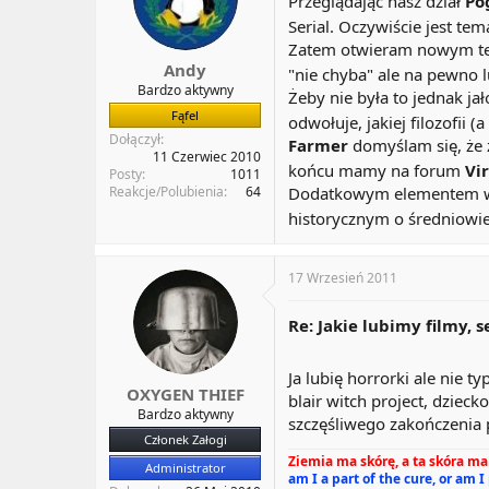
Przeglądając nasz dział
Po
a
t
Serial. Oczywiście jest te
t
y
Zatem otwieram nowym tema
u
Andy
"nie chyba" ale na pewno 
Bardzo aktywny
Żeby nie była to jednak jał
Fąfel
odwołuje, jakiej filozofii (a
Dołączył
Farmer
domyślam się, że z
11 Czerwiec 2010
końcu mamy na forum
Vi
Posty
1011
Reakcje/Polubienia
64
Dodatkowym elementem wypo
historycznym o średniowie
17 Wrzesień 2011
Re: Jakie lubimy filmy, s
Ja lubię horrorki ale nie ty
OXYGEN THIEF
blair witch project, dziec
Bardzo aktywny
szczęśliwego zakończenia p
Członek Załogi
Ziemia ma skórę, a ta skóra ma 
Administrator
am I a part of the cure, or am I