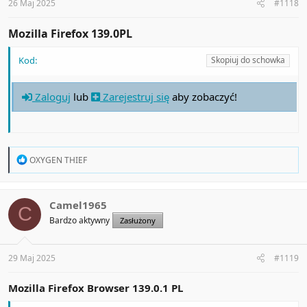
26 Maj 2025
#1118
Mozilla Firefox 139.0PL​
Kod:
Skopiuj do schowka
Zaloguj
lub
Zarejestruj się
aby zobaczyć!
R
OXYGEN THIEF
e
a
c
t
Camel1965
C
i
Bardzo aktywny
Zasłużony
o
n
s
:
29 Maj 2025
#1119
Mozilla Firefox Browser 139.0.1 PL