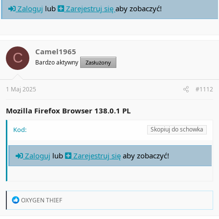
Zaloguj
lub
Zarejestruj się
aby zobaczyć!
Camel1965
C
Bardzo aktywny
Zasłużony
1 Maj 2025
#1112
Mozilla Firefox Browser 138.0.1 PL
Kod:
Skopiuj do schowka
Zaloguj
lub
Zarejestruj się
aby zobaczyć!
R
OXYGEN THIEF
e
a