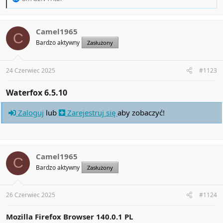
e
a
c
t
Camel1965
C
i
Bardzo aktywny
Zasłużony
o
n
s
:
24 Czerwiec 2025
#1123
Waterfox 6.5.10​
Zaloguj
lub
Zarejestruj się
aby zobaczyć!
Camel1965
C
Bardzo aktywny
Zasłużony
26 Czerwiec 2025
#1124
Mozilla Firefox Browser 140.0.1 PL