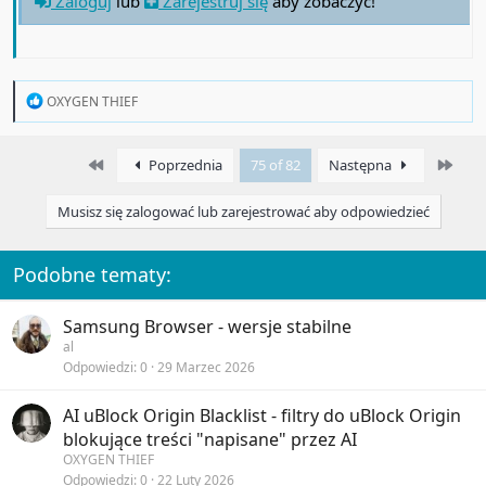
Zaloguj
lub
Zarejestruj się
aby zobaczyć!
R
OXYGEN THIEF
e
a
c
First
Last
Poprzednia
75 of 82
Następna
t
i
o
Musisz się zalogować lub zarejestrować aby odpowiedzieć
n
s
:
Podobne tematy:
Samsung Browser - wersje stabilne
al
Odpowiedzi
0
29 Marzec 2026
AI uBlock Origin Blacklist - filtry do uBlock Origin
blokujące treści "napisane" przez AI
OXYGEN THIEF
Odpowiedzi
0
22 Luty 2026