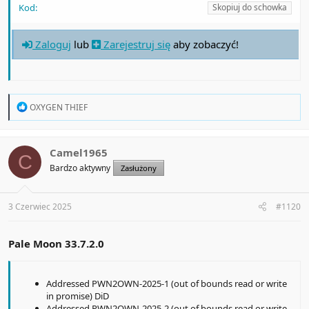
Kod:
Skopiuj do schowka
Zaloguj
lub
Zarejestruj się
aby zobaczyć!
R
OXYGEN THIEF
e
a
c
t
Camel1965
C
i
Bardzo aktywny
Zasłużony
o
n
s
:
3 Czerwiec 2025
#1120
Pale Moon 33.7.2.0
Addressed PWN2OWN-2025-1 (out of bounds read or write
in promise) DiD
Addressed PWN2OWN-2025-2 (out of bounds read or write