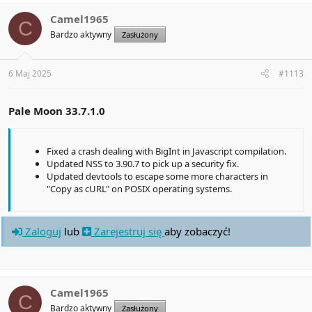
c
t
Camel1965
C
i
Bardzo aktywny
Zasłużony
o
n
s
:
6 Maj 2025
#1113
Pale Moon 33.7.1.0
Fixed a crash dealing with BigInt in Javascript compilation.
Updated NSS to 3.90.7 to pick up a security fix.
Updated devtools to escape some more characters in
"Copy as cURL" on POSIX operating systems.
Zaloguj
lub
Zarejestruj się
aby zobaczyć!
Camel1965
C
Bardzo aktywny
Zasłużony