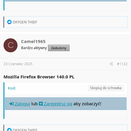
R
OXYGEN THIEF
e
a
c
t
Camel1965
C
i
Bardzo aktywny
Zasłużony
o
n
s
:
23 Czerwiec 2025
#1122
Mozilla Firefox Browser 140.0 PL
Kod:
Skopiuj do schowka
Zaloguj
lub
Zarejestruj się
aby zobaczyć!
R
OXYGEN THIEF