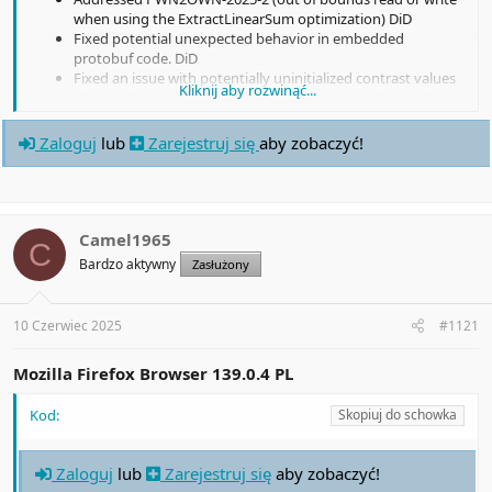
when using the ExtractLinearSum optimization) DiD
Fixed potential unexpected behavior in embedded
protobuf code. DiD
Fixed an issue with potentially uninitialized contrast values
Kliknij aby rozwinąć...
when enhanced device contrast values can not be read
from the O.S. DiD
Fixed potential sanitization issues with devtools' "Copy as
Zaloguj
lub
Zarejestruj się
aby zobaczyć!
curl" feature.
It should be noted that we do not currently offer cross-
platform "curl" features, so this is another DiD for this
release.
Camel1965
C
Bardzo aktywny
Zasłużony
10 Czerwiec 2025
#1121
Mozilla Firefox Browser 139.0.4 PL
Kod:
Skopiuj do schowka
Zaloguj
lub
Zarejestruj się
aby zobaczyć!