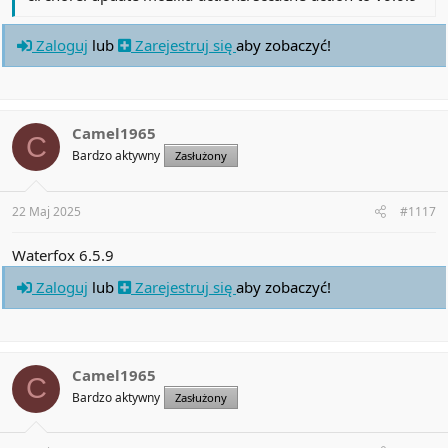
Zaloguj
lub
Zarejestruj się
aby zobaczyć!
Camel1965
C
Bardzo aktywny
Zasłużony
22 Maj 2025
#1117
Waterfox 6.5.9
Zaloguj
lub
Zarejestruj się
aby zobaczyć!
Camel1965
C
Bardzo aktywny
Zasłużony