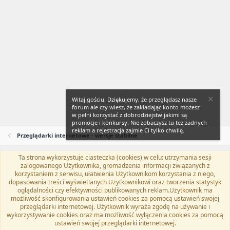
Witaj gościu. Dziękujemy, że przeglądasz nasze
forum ale czy wiesz, że zakładając konto możesz
w pełni korzystać z dobrodziejstw jakimi są
promocje i konkursy. Nie zobaczysz tu też żadnych
reklam a rejestracja zajmie Ci tylko chwilę.
Przeglądarki internetowe - wersje stabilne
Ta strona wykorzystuje ciasteczka (cookies) w celu: utrzymania sesji
Flat Awesome + (Parent DO NOT EDIT)
Polski (PL)
zalogowanego Użytkownika, gromadzenia informacji związanych z
korzystaniem z serwisu, ułatwienia Użytkownikom korzystania z niego,
Kontakt
Regulamin
Polityka prywatności
Pomoc
dopasowania treści wyświetlanych Użytkownikowi oraz tworzenia statystyk
Twitter
Kontakt
RSS
oglądalności czy efektywności publikowanych reklam.Użytkownik ma
możliwość skonfigurowania ustawień cookies za pomocą ustawień swojej
przeglądarki internetowej. Użytkownik wyraża zgodę na używanie i
wykorzystywanie cookies oraz ma możliwość wyłączenia cookies za pomocą
ustawień swojej przeglądarki internetowej.
®
Community platform by XenForo
© 2010-2024 XenForo Ltd.
Tłumaczenie