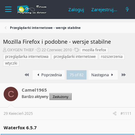
Zaloguj
Zarejestruj się
Przeglądarki internetowe - wersje stabilne
Mozilla Firefox i podobne - wersje stabilne
A
R
T
OXYGEN THIEF
22 Czerwiec 2010
mozilla firefox
u
o
a
przeglądarka internetowa
przeglądarki internetowe
rozszerzenia
t
z
g
wtyczki
o
p
i
r
o
First
Last
Poprzednia
75 of 82
Następna
t
c
e
z
m
ę
Camel1965
C
a
t
Bardzo aktywny
Zasłużony
t
y
u
29 Kwiecień 2025
#1111
Waterfox 6.5.7