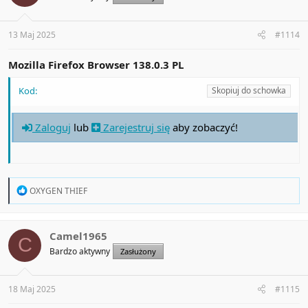
13 Maj 2025
#1114
Mozilla Firefox Browser 138.0.3 PL
Kod:
Skopiuj do schowka
Zaloguj
lub
Zarejestruj się
aby zobaczyć!
R
OXYGEN THIEF
e
a
c
t
Camel1965
C
i
Bardzo aktywny
Zasłużony
o
n
s
:
18 Maj 2025
#1115