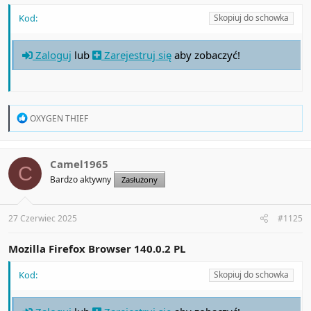
Kod:
Skopiuj do schowka
Zaloguj
lub
Zarejestruj się
aby zobaczyć!
R
OXYGEN THIEF
e
a
c
t
Camel1965
C
i
Bardzo aktywny
Zasłużony
o
n
s
:
27 Czerwiec 2025
#1125
Mozilla Firefox Browser 140.0.2 PL
Kod:
Skopiuj do schowka