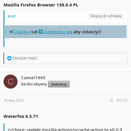
Mozilla Firefox Browser 138.0.4 PL
Kod:
Skopiuj do schowka
Zaloguj
lub
Zarejestruj się
aby zobaczyć!
R
OXYGEN THIEF
e
a
c
t
Camel1965
C
i
Bardzo aktywny
Zasłużony
o
n
s
:
18 Maj 2025
#1116
Waterfox 6.5.71
ci/chore: update mozilla-actions/sccache-action to v0.0.9