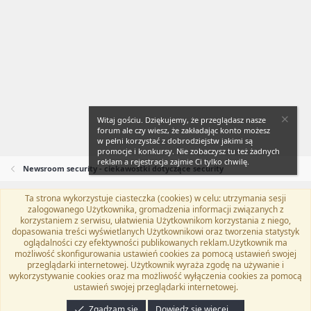
Witaj gościu. Dziękujemy, że przeglądasz nasze
forum ale czy wiesz, że zakładając konto możesz
w pełni korzystać z dobrodziejstw jakimi są
promocje i konkursy. Nie zobaczysz tu też żadnych
reklam a rejestracja zajmie Ci tylko chwilę.
Newsroom security - ciekawostki dotyczące security
Ta strona wykorzystuje ciasteczka (cookies) w celu: utrzymania sesji
Flat Awesome + (Parent DO NOT EDIT)
Polski (PL)
zalogowanego Użytkownika, gromadzenia informacji związanych z
korzystaniem z serwisu, ułatwienia Użytkownikom korzystania z niego,
Kontakt
Regulamin
Polityka prywatności
Pomoc
dopasowania treści wyświetlanych Użytkownikowi oraz tworzenia statystyk
Twitter
Kontakt
RSS
oglądalności czy efektywności publikowanych reklam.Użytkownik ma
możliwość skonfigurowania ustawień cookies za pomocą ustawień swojej
przeglądarki internetowej. Użytkownik wyraża zgodę na używanie i
wykorzystywanie cookies oraz ma możliwość wyłączenia cookies za pomocą
ustawień swojej przeglądarki internetowej.
®
Community platform by XenForo
© 2010-2024 XenForo Ltd.
Tłumaczenie
wykonane przez
programyzadarmo.net.pl
. |
Xenforo Add-ons
© by ©XenTR
|
Zgadzam się
Dowiedz się więcej.…