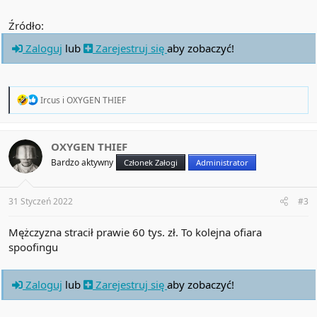
Źródło:
Zaloguj
lub
Zarejestruj się
aby zobaczyć!
R
Ircus
i
OXYGEN THIEF
e
a
c
t
OXYGEN THIEF
i
Bardzo aktywny
Członek Załogi
Administrator
o
n
s
:
31 Styczeń 2022
#3
Mężczyzna stracił prawie 60 tys. zł. To kolejna ofiara
spoofingu
Zaloguj
lub
Zarejestruj się
aby zobaczyć!