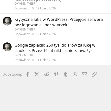
OXYGEN THIEF
Odpowiedzi
0
22 Lipiec 2026
Krytyczna luka w WordPress. Przejęcie serwera
bez logowania i bez wtyczek
OXYGEN THIEF
Odpowiedzi
0
19 Lipiec 2026
Google zapłaciło 250 tys. dolarów za lukę w
Linuksie. Przez 16 lat nikt jej nie zauważył
OXYGEN THIEF
Odpowiedzi
0
11 Lipiec 2026
Facebook
X (Twitter)
Reddit
Pinterest
Tumblr
WhatsApp
Email
Umieść 
Udostępnij: