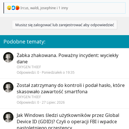
R
Ircus
,
waldi
,
josephine
i 1 inny
e
a
c
Musisz się zalogować lub zarejestrować aby odpowiedzieć
t
i
o
n
Podobne tematy:
s
:
Żabka zhakowana. Poważny incydent: wyciekły
dane
OXYGEN THIEF
Odpowiedzi
0
Poniedziałek o 19:35
Został zatrzymany do kontroli i podał hasło, które
skasowało zawartość smartfona
OXYGEN THIEF
Odpowiedzi
0
27 Lipiec 2026
Jak Windows śledzi użytkowników przez Global
Device ID (GDID)? Czyli o operacji FBI i wpadce
nastoletniego przestępcy