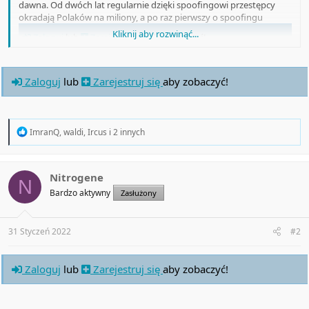
dawna. Od dwóch lat regularnie dzięki spoofingowi przestępcy
okradają Polaków na miliony, a po raz pierwszy o spoofingu
Kliknij aby rozwinąć...
Zaloguj
lub
Zarejestruj się
aby zobaczyć!
…
Zaloguj
lub
Zarejestruj się
aby zobaczyć!
R
ImranQ
,
waldi
,
Ircus
i 2 innych
e
a
c
t
Nitrogene
N
i
Bardzo aktywny
Zasłużony
o
n
s
:
31 Styczeń 2022
#2
Zaloguj
lub
Zarejestruj się
aby zobaczyć!