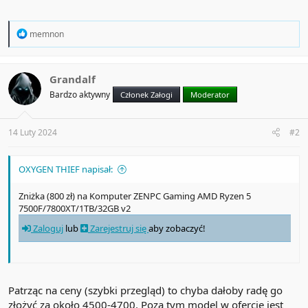
R
memnon
e
a
c
t
Grandalf
i
Bardzo aktywny
Członek Załogi
Moderator
o
n
s
:
14 Luty 2024
#2
OXYGEN THIEF napisał:
Zniżka (800 zł) na Komputer ZENPC Gaming AMD Ryzen 5
7500F/7800XT/1TB/32GB v2
Zaloguj
lub
Zarejestruj się
aby zobaczyć!
Patrząc na ceny (szybki przegląd) to chyba dałoby radę go
złożyć za około 4500-4700. Poza tym model w ofercie jest