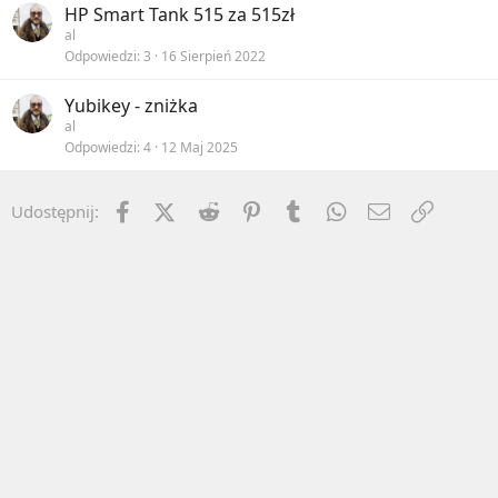
HP Smart Tank 515 za 515zł
al
Odpowiedzi
3
16 Sierpień 2022
Yubikey - zniżka
al
Odpowiedzi
4
12 Maj 2025
Facebook
X (Twitter)
Reddit
Pinterest
Tumblr
WhatsApp
Email
Umieść 
Udostępnij: