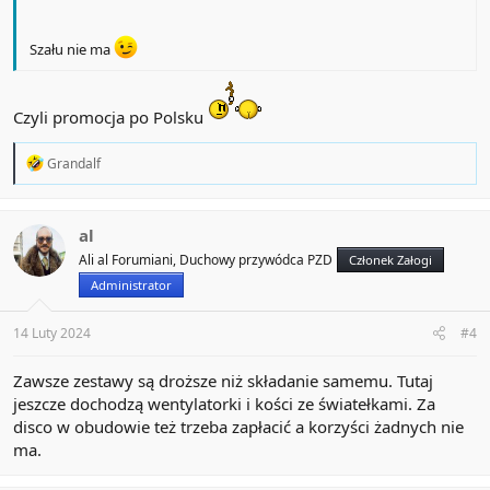
Szału nie ma
Czyli promocja po Polsku
R
Grandalf
e
a
c
t
al
i
Ali al Forumiani, Duchowy przywódca PZD
Członek Załogi
o
n
Administrator
s
:
14 Luty 2024
#4
Zawsze zestawy są droższe niż składanie samemu. Tutaj
jeszcze dochodzą wentylatorki i kości ze światełkami. Za
disco w obudowie też trzeba zapłacić a korzyści żadnych nie
ma.