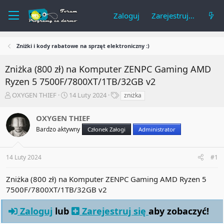
Zaloguj
Zarejestruj się
Zniżki i kody rabatowe na sprzęt elektroniczny :)
Zniżka (800 zł) na Komputer ZENPC Gaming AMD
Ryzen 5 7500F/7800XT/1TB/32GB v2
A
R
T
OXYGEN THIEF
14 Luty 2024
zniżka
u
o
a
t
z
g
OXYGEN THIEF
o
p
i
Bardzo aktywny
Członek Załogi
Administrator
r
o
t
c
e
z
14 Luty 2024
#1
m
ę
a
t
t
y
Zniżka (800 zł) na Komputer ZENPC Gaming AMD Ryzen 5
u
7500F/7800XT/1TB/32GB v2
Zaloguj
lub
Zarejestruj się
aby zobaczyć!