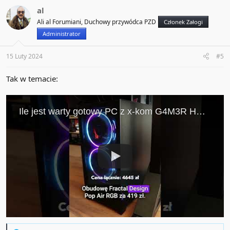
al
Ali al Forumiani, Duchowy przywódca PZD
Członek Załogi
Administrator
15 Luty 2024
#5
Tak w temacie: