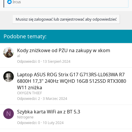
R
Ircus
e
a
c
Musisz się zalogować lub zarejestrować aby odpowiedzieć
t
i
o
n
Podobne tematy:
s
:
Kody zniżkowe od PZU na zakupy w xkom
al
Odpowiedzi
0
13 Sierpień 2024
Laptop ASUS ROG Strix G17 G713RS-LL063WA R7
6800H 17,3" 240Hz WQHD 16GB 512SSD RTX3080
W11 zniżka
OXYGEN THIEF
Odpowiedzi
2
3 Marzec 2024
Szybka karta WiFi ax z BT 5.3
N
Nitrogene
Odpowiedzi
0
10 Luty 2024