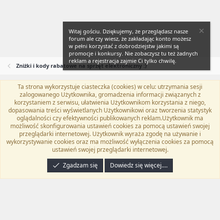
Witaj gościu. Dziękujemy, że przeglądasz nasze
forum ale czy wiesz, że zakładając konto możesz
w pełni korzystać z dobrodziejstw jakimi są
promocje i konkursy. Nie zobaczysz tu też żadnych
reklam a rejestracja zajmie Ci tylko chwilę.
Zniżki i kody rabatowe na sprzęt elektroniczny :)
Ta strona wykorzystuje ciasteczka (cookies) w celu: utrzymania sesji
Flat Awesome + (Parent DO NOT EDIT)
Polski (PL)
zalogowanego Użytkownika, gromadzenia informacji związanych z
korzystaniem z serwisu, ułatwienia Użytkownikom korzystania z niego,
Kontakt
Regulamin
Polityka prywatności
Pomoc
dopasowania treści wyświetlanych Użytkownikowi oraz tworzenia statystyk
Twitter
Kontakt
RSS
oglądalności czy efektywności publikowanych reklam.Użytkownik ma
możliwość skonfigurowania ustawień cookies za pomocą ustawień swojej
przeglądarki internetowej. Użytkownik wyraża zgodę na używanie i
wykorzystywanie cookies oraz ma możliwość wyłączenia cookies za pomocą
ustawień swojej przeglądarki internetowej.
®
Community platform by XenForo
© 2010-2024 XenForo Ltd.
Tłumaczenie
wykonane przez
programyzadarmo.net.pl
. |
Xenforo Add-ons
© by ©XenTR
|
Zgadzam się
Dowiedz się więcej.…
Email Check by MPM.PM