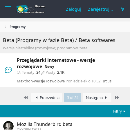
Zaloguj
Zarejestruj się
Programy
Beta (Programy w fazie Beta) / Beta softwares
Wersje niestabilne (rozwojowe) programów :beta
Przeglądarki internetowe - wersje
rozwojowe
Nowy
Tematy
34
Posty
2,1K
Maxthon-wersje rozwojowe
Poniedziałek o 10:52
Ircus
First
Last
Poprzednia
3 of 24
Następna
Filtry
Mozilla Thunderbird beta
OXYGEN THIEF