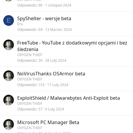
Odpowiedzi
96
1 Listopad 2024
SpyShelter - wersje beta
E
Eru
Odpowiedzi
69
13 Marzec 2024
FreeTube - YouTube z dodatkowymi opcjami i bez
śledzenia
OXYGEN THIEF
Odpowiedzi
26
28 Luty 2024
NoVirusThanks OSArmor beta
OXYGEN THIEF
Odpowiedzi
153
17 Luty 2024
ExploitShield / Malwarebytes Anti-Exploit beta
OXYGEN THIEF
Odpowiedzi
57
9 Luty 2024
Microsoft PC Manager Beta
OXYGEN THIEF