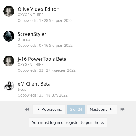
Olive Video Editor
OXYGEN THIEF
Odpowiedzi
1
28 Sierpień 2022
ScreenStyler
Grandalf
Odpowiedzi
0
16 Sierpień 2022
jv16 PowerTools Beta
OXYGEN THIEF
Odpowiedzi
32
27 Kwiecień 2022
eM Client Beta
Ircus
Odpowiedzi
35
18 Luty 2022
First
Last
Poprzednia
3 of 24
Następna
You must log in or register to post here.