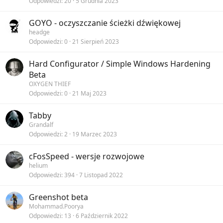
Odpowiedzi
20
5 Grudnia 2023
GOYO - oczyszczanie ścieżki dźwiękowej
headge
Odpowiedzi
0
21 Sierpień 2023
Hard Configurator / Simple Windows Hardening
Beta
OXYGEN THIEF
Odpowiedzi
0
21 Maj 2023
Tabby
Grandalf
Odpowiedzi
2
19 Marzec 2023
cFosSpeed - wersje rozwojowe
helium
Odpowiedzi
394
7 Listopad 2022
Greenshot beta
Mohammad.Poorya
Odpowiedzi
13
6 Październik 2022