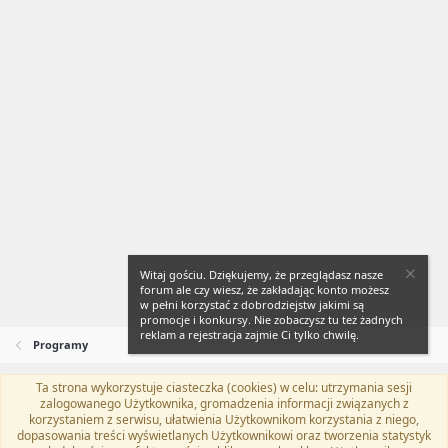
Witaj gościu. Dziękujemy, że przeglądasz nasze
forum ale czy wiesz, że zakładając konto możesz
w pełni korzystać z dobrodziejstw jakimi są
promocje i konkursy. Nie zobaczysz tu też żadnych
reklam a rejestracja zajmie Ci tylko chwilę.
Programy
Ta strona wykorzystuje ciasteczka (cookies) w celu: utrzymania sesji
Flat Awesome + (Parent DO NOT EDIT)
Polski (PL)
zalogowanego Użytkownika, gromadzenia informacji związanych z
korzystaniem z serwisu, ułatwienia Użytkownikom korzystania z niego,
Kontakt
Regulamin
Polityka prywatności
Pomoc
dopasowania treści wyświetlanych Użytkownikowi oraz tworzenia statystyk
Twitter
Kontakt
RSS