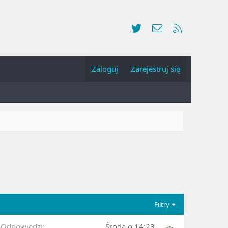
Twitter
Kontakt
RSS
Zaloguj
Zarejestruj się
Filtry
Odpowiedzi
Środa o 14:23