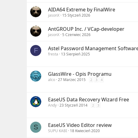
AIDA64 Extreme by FinalWire
jasonX
15 Styczeń 2026
AntGROUP Inc. / VCap-developer
jasonX
5 Czerwiec 2026
Astel Password Management Softwar
F
fresta
13 Sierpień 2025
GlassWire - Opis Programu
alco
27 Marzec 2015
2
3
4
EaseUS Data Recovery Wizard Free
Andy
23 Styczeń 2014
2
3
EaseUS Video Editor review
S
SUPU KABI
18 Kwiecień 2020