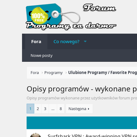
Fora
Co nowego?
Nowe posty
Fora
Programy
Ulubione Programy / Favorite Pro
Opisy programów - wykonane p
Opisy programów wykonane przez użytkowników forum pr
1
2
3
…
8
Następna
Surfshark VPN : Award-winning VPN se