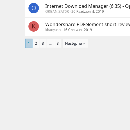
Internet Download Manager (6.35) - 
O
ORGANIZAT0R
26 Październik 2019
Wondershare PDFelement short revie
K
khanyash
16 Czerwiec 2019
1
2
3
…
8
Następna