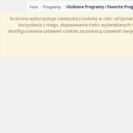
Fora
Programy
Ulubione Programy / Favorite Pro
Ta strona wykorzystuje ciasteczka (cookies) w celu: utrzy
Flat Awesome + (Parent DO NOT EDIT)
Zmień szer
korzystania z niego, dopasowania treści wyświetlanyc
skonfigurowania ustawień cookies za pomocą ustawień swoje
®
Community platform by XenForo
© 2010-20