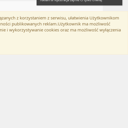
iązanych z korzystaniem z serwisu, ułatwienia Użytkownikom
Twitter
Kontakt
RSS
lamin
Polityka prywatności
Pomoc
tywności publikowanych reklam.Użytkownik ma możliwość
nie i wykorzystywanie cookies oraz ma możliwość wyłączenia
d-ons
© by ©XenTR
|
Email Check by MPM.PM