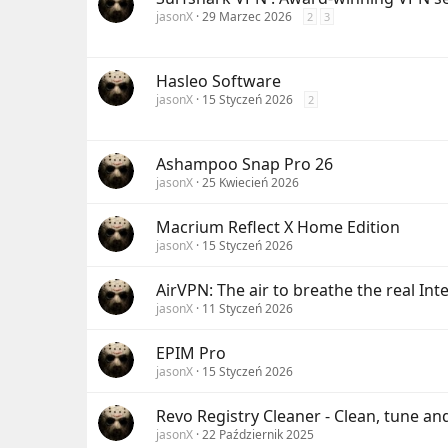
jasonX
29 Marzec 2026
2
3
Hasleo Software
jasonX
15 Styczeń 2026
2
Ashampoo Snap Pro 26
jasonX
25 Kwiecień 2026
Macrium Reflect X Home Edition
jasonX
15 Styczeń 2026
AirVPN: The air to breathe the real Int
jasonX
11 Styczeń 2026
EPIM Pro
jasonX
15 Styczeń 2026
Revo Registry Cleaner - Clean, tune and
jasonX
22 Październik 2025