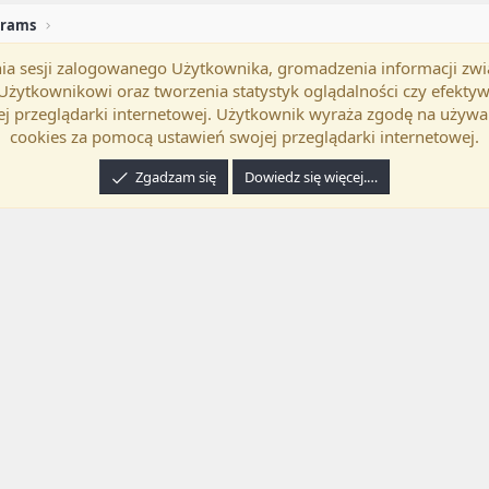
grams
mania sesji zalogowanego Użytkownika, gromadzenia informacji zw
okość
Polski (PL)
Kontakt
Regu
h Użytkownikowi oraz tworzenia statystyk oglądalności czy efek
j przeglądarki internetowej. Użytkownik wyraża zgodę na używa
cookies za pomocą ustawień swojej przeglądarki internetowej.
Zgadzam się
Dowiedz się więcej.…
24 XenForo Ltd.
Tłumaczenie wykonane przez
programyzadarmo.net.pl
. |
Xenforo Ad