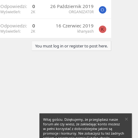
Odpowiedzi
0
26 Październik 2019
O
Wyświetleń
2K
ORGANIZAT0R
Odpowiedzi
0
16 Czerwiec 2019
K
Wyświetleń
2K
khanyash
You must log in or register to post here.
Witaj gościu. Dziękujemy, że przeglądasz nasze
forum ale czy wiesz, że zakładając konto możesz
w pełni korzystać z dobrodziejstw jakimi są
promocje i konkursy. Nie zobaczysz tu też żadnych
reklam a rejestracja zajmie Ci tylko chwilę.