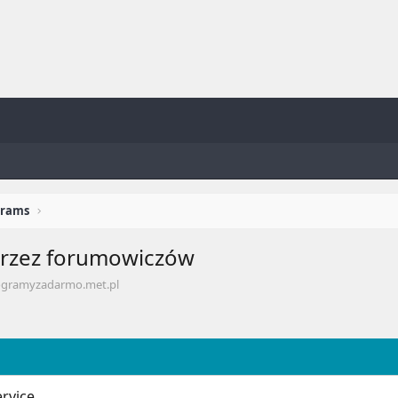
grams
rzez forumowiczów
ogramyzadarmo.met.pl
rvice