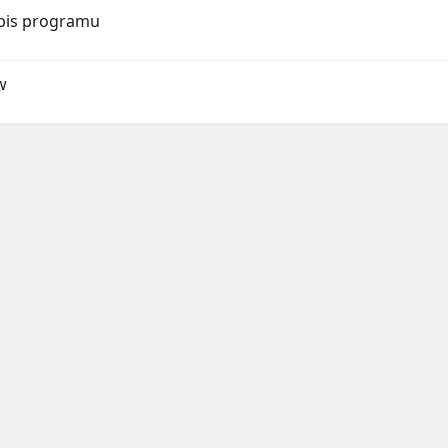
Opis programu
w