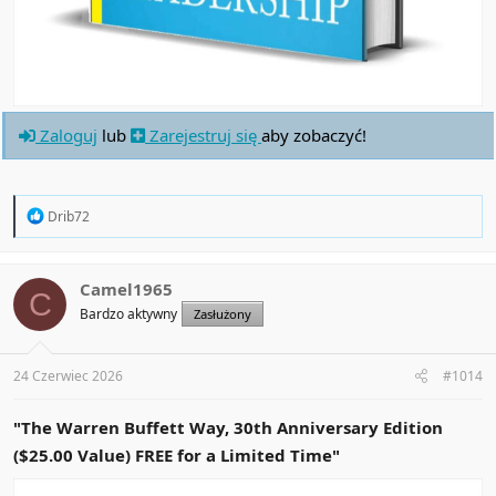
Zaloguj
lub
Zarejestruj się
aby zobaczyć!
R
Drib72
e
a
c
t
Camel1965
C
i
Bardzo aktywny
Zasłużony
o
n
s
:
24 Czerwiec 2026
#1014
"The Warren Buffett Way, 30th Anniversary Edition
($25.00 Value) FREE for a Limited Time"