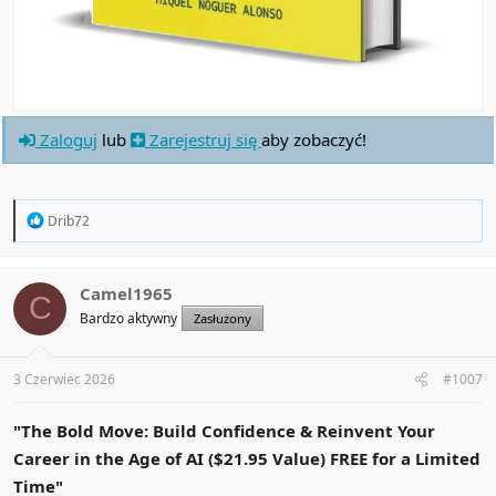
Zaloguj
lub
Zarejestruj się
aby zobaczyć!
R
Drib72
e
a
c
t
Camel1965
C
i
Bardzo aktywny
Zasłużony
o
n
s
:
3 Czerwiec 2026
#1007
"The Bold Move: Build Confidence & Reinvent Your
Career in the Age of AI ($21.95 Value) FREE for a Limited
Time"