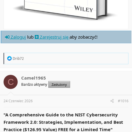
Zaloguj
lub
Zarejestruj się
aby zobaczyć!
R
Drib72
e
a
c
t
Camel1965
C
i
Bardzo aktywny
Zasłużony
o
n
s
:
24 Czerwiec 2026
#1016
"A Comprehensive Guide to the NIST Cybersecurity
Framework 2.0: Strategies, Implementation, and Best
Practice ($126.95 Value) FREE for a Limited Time"