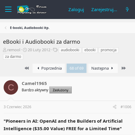
Zaloguj
Zarejestruj się
E-booki, Audiobooki itp.
eBooki i Audiobooki za darmo
A
R
T
remool
20 Luty 2012
audiobooki
ebooki
promocja
u
o
a
za darmo
t
z
g
o
p
i
First
Last
Poprzednia
68 of 69
Następna
r
o
t
c
e
z
Camel1965
C
m
ę
Bardzo aktywny
Zasłużony
a
t
t
y
u
3 Czerwiec 2026
#1006
"Pioneers in AI: OpenAI and the Builders of Artificial
Intelligence ($35.00 Value) FREE for a Limited Time"