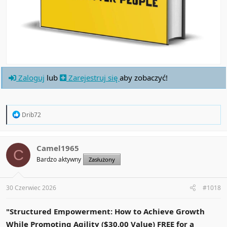
Zaloguj
lub
Zarejestruj się
aby zobaczyć!
R
Drib72
e
a
c
t
Camel1965
C
i
Bardzo aktywny
Zasłużony
o
n
s
:
30 Czerwiec 2026
#1018
"Structured Empowerment: How to Achieve Growth
While Promoting Agility ($30.00 Value) FREE for a