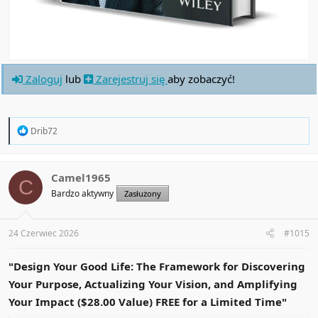
Zaloguj
lub
Zarejestruj się
aby zobaczyć!
R
Drib72
e
a
c
t
Camel1965
C
i
Bardzo aktywny
Zasłużony
o
n
s
:
24 Czerwiec 2026
#1015
"Design Your Good Life: The Framework for Discovering
Your Purpose, Actualizing Your Vision, and Amplifying
Your Impact ($28.00 Value) FREE for a Limited Time"