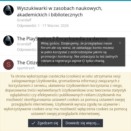
Wyszukiwarki w zasobach naukowych,
akademickich i bibliotecznych
Grandalf
Odpowiedzi
1
17 Marzec 2026
The PlayStation 2 Encyclopedia za darmo
Witaj gościu. Dziękujemy, że przeglądasz nasze
Grandalf
forum ale czy wiesz, że zakładając konto możesz
Odpowiedzi
4
8 Październik 2022
w pełni korzystać z dobrodziejstw jakimi są
promocje i konkursy. Nie zobaczysz tu też żadnych
reklam a rejestracja zajmie Ci tylko chwilę.
The Citizen's Guide to Climate Success
S
spamtrash
Odpowiedzi
7
25 Luty 2020
Ta strona wykorzystuje ciasteczka (cookies) w celu: utrzymania sesji
zalogowanego Użytkownika, gromadzenia informacji związanych z
korzystaniem z serwisu, ułatwienia Użytkownikom korzystania z niego,
Ebooki i audiobooki, promocja, rabaty
dopasowania treści wyświetlanych Użytkownikowi oraz tworzenia statystyk
hocik
oglądalności czy efektywności publikowanych reklam.Użytkownik ma
Odpowiedzi
4
25 Listopad 2021
możliwość skonfigurowania ustawień cookies za pomocą ustawień swojej
przeglądarki internetowej. Użytkownik wyraża zgodę na używanie i
wykorzystywanie cookies oraz ma możliwość wyłączenia cookies za pomocą
...
S
ustawień swojej przeglądarki internetowej.
spamtrash
Odpowiedzi
0
11 Sierpień 2018
Zgadzam się
Dowiedz się więcej.…