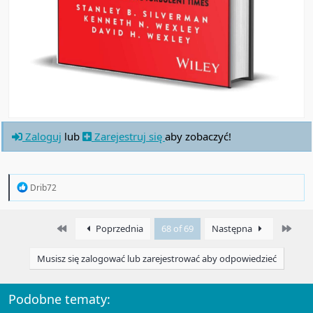
Zaloguj
lub
Zarejestruj się
aby zobaczyć!
R
Drib72
e
a
c
First
Last
Poprzednia
68 of 69
Następna
t
i
o
Musisz się zalogować lub zarejestrować aby odpowiedzieć
n
s
:
Podobne tematy: