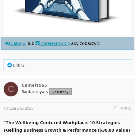
Zaloguj
lub
Zarejestruj się
aby zobaczyć!
R
Drib72
e
a
c
t
Camel1965
C
i
Bardzo aktywny
Zasłużony
o
n
s
:
10 Czerwiec 2026
#1010
"The Wellbeing Centered Workplace: 10 Strategies
Fuelling Business Growth & Performance ($30.00 Value)