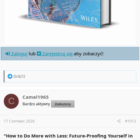
Zaloguj
lub
Zarejestruj się
aby zobaczyć!
R
Drib72
e
a
c
t
Camel1965
C
i
Bardzo aktywny
Zasłużony
o
n
s
:
17 Czerwiec 2026
#1012
"How to Do More with Less: Future-Proofing Yourself in