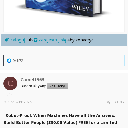
Zaloguj
lub
Zarejestruj się
aby zobaczyć!
R
Drib72
e
a
c
t
Camel1965
C
i
Bardzo aktywny
Zasłużony
o
n
s
:
30 Czerwiec 2026
#1017
"Robot-Proof: When Machines Have all the Answers,
Build Better People ($30.00 Value) FREE for a Limited