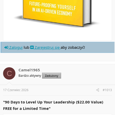
Zaloguj
lub
Zarejestruj się
aby zobaczyć!
Camel1965
C
Bardzo aktywny
Zasłużony
17 Czerwiec 2026
#1013
"90 Days to Level Up Your Leadership ($22.00 Value)
FREE for a Limited Time"