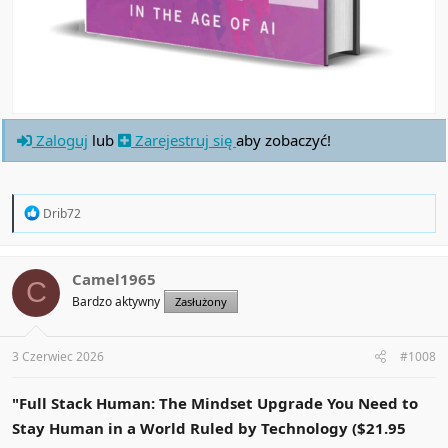
Zaloguj
lub
Zarejestruj się
aby zobaczyć!
R
Drib72
e
a
c
t
Camel1965
C
i
Bardzo aktywny
Zasłużony
o
n
s
:
3 Czerwiec 2026
#1008
"Full Stack Human: The Mindset Upgrade You Need to
Stay Human in a World Ruled by Technology ($21.95