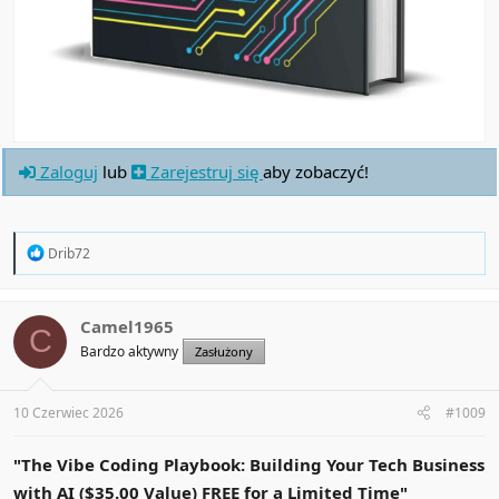
Zaloguj
lub
Zarejestruj się
aby zobaczyć!
R
Drib72
e
a
c
t
Camel1965
C
i
Bardzo aktywny
Zasłużony
o
n
s
:
10 Czerwiec 2026
#1009
"The Vibe Coding Playbook: Building Your Tech Business
with AI ($35.00 Value) FREE for a Limited Time"