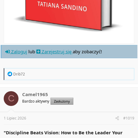
Zaloguj
lub
Zarejestruj się
aby zobaczyć!
R
Drib72
e
a
c
t
Camel1965
C
i
Bardzo aktywny
Zasłużony
o
n
s
:
1 Lipiec 2026
#1019
"Discipline Beats Vision: How to Be the Leader Your