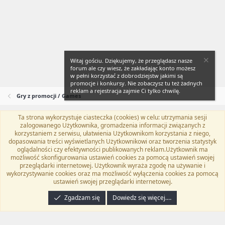
Witaj gościu. Dziękujemy, że przeglądasz nasze
forum ale czy wiesz, że zakładając konto możesz
w pełni korzystać z dobrodziejstw jakimi są
promocje i konkursy. Nie zobaczysz tu też żadnych
reklam a rejestracja zajmie Ci tylko chwilę.
Gry z promocji / Games
Ta strona wykorzystuje ciasteczka (cookies) w celu: utrzymania sesji
Flat Awesome + (Parent DO NOT EDIT)
Polski (PL)
zalogowanego Użytkownika, gromadzenia informacji związanych z
korzystaniem z serwisu, ułatwienia Użytkownikom korzystania z niego,
Kontakt
Regulamin
Polityka prywatności
Pomoc
dopasowania treści wyświetlanych Użytkownikowi oraz tworzenia statystyk
Twitter
Kontakt
RSS
oglądalności czy efektywności publikowanych reklam.Użytkownik ma
możliwość skonfigurowania ustawień cookies za pomocą ustawień swojej
przeglądarki internetowej. Użytkownik wyraża zgodę na używanie i
wykorzystywanie cookies oraz ma możliwość wyłączenia cookies za pomocą
ustawień swojej przeglądarki internetowej.
®
Community platform by XenForo
© 2010-2024 XenForo Ltd.
Tłumaczenie
wykonane przez
programyzadarmo.net.pl
. |
Xenforo Add-ons
© by ©XenTR
|
Zgadzam się
Dowiedz się więcej.…
Email Check by MPM.PM