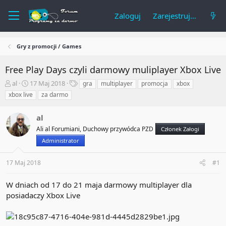
Zaloguj
Zarejestruj się
Gry z promocji / Games
Free Play Days czyli darmowy muliplayer Xbox Live
A
R
T
al
17 Maj 2018
gra
multiplayer
promocja
xbox
u
o
a
xbox live
za darmo
t
z
g
o
p
i
al
r
o
t
c
Ali al Forumiani, Duchowy przywódca PZD
Członek Załogi
e
z
Administrator
m
ę
a
t
17 Maj 2018
#1
t
y
u
W dniach od 17 do 21 maja darmowy multiplayer dla
posiadaczy Xbox Live