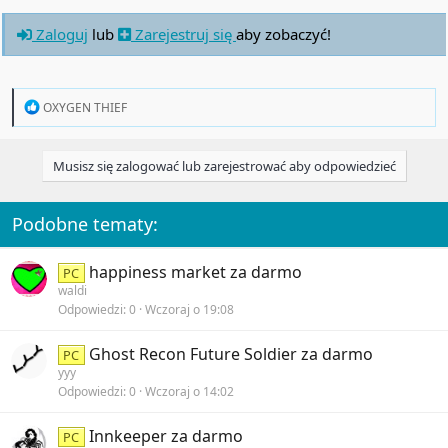
Zaloguj
lub
Zarejestruj się
aby zobaczyć!
R
OXYGEN THIEF
e
a
c
Musisz się zalogować lub zarejestrować aby odpowiedzieć
t
i
o
n
Podobne tematy:
s
:
happiness market za darmo
PC
waldi
Odpowiedzi
0
Wczoraj o 19:08
Ghost Recon Future Soldier za darmo
PC
yyy
Odpowiedzi
0
Wczoraj o 14:02
Innkeeper za darmo
PC