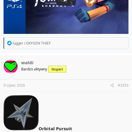
R
lugger
i
OXYGEN THIEF
e
a
c
t
waldi
i
Bardzo aktywny
Ekspert
o
n
s
:
9 Lipiec 2026
#3353
Orbital Pursuit