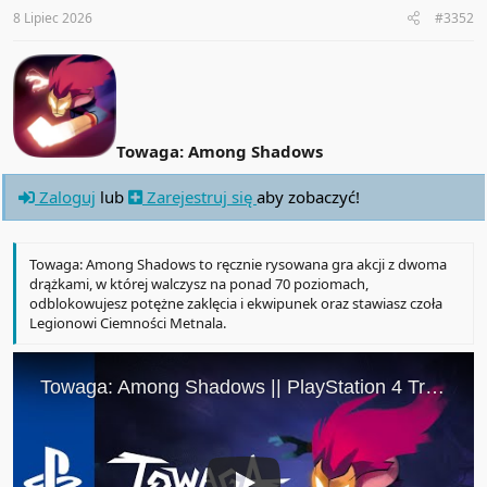
:
8 Lipiec 2026
#3352
Towaga: Among Shadows
Zaloguj
lub
Zarejestruj się
aby zobaczyć!
Towaga: Among Shadows to ręcznie rysowana gra akcji z dwoma
drążkami, w której walczysz na ponad 70 poziomach,
odblokowujesz potężne zaklęcia i ekwipunek oraz stawiasz czoła
Legionowi Ciemności Metnala.