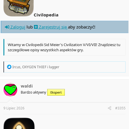
Civilopedia
Zaloguj
lub
Zarejestruj się
aby zobaczyć!
Witamy w Civilopedii Sid Meier's Civilization V/VI/VII! Znajdziesz tu
szczegółowe opisy wszystkich aspektów gry.
R
Ircus
,
OXYGEN THIEF
i
lugger
e
a
c
t
waldi
i
Bardzo aktywny
Ekspert
o
n
s
:
9 Lipiec 2026
#3355