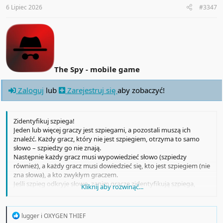
:
6 Lipiec 2026
#3347
The Spy - mobile game
Zaloguj
lub
Zarejestruj się
aby zobaczyć!
Zidentyfikuj szpiega!
Jeden lub więcej graczy jest szpiegami, a pozostali muszą ich
znaleźć. Każdy gracz, który nie jest szpiegiem, otrzyma to samo
słowo – szpiedzy go nie znają.
Następnie każdy gracz musi wypowiedzieć słowo (szpiedzy
również), a każdy gracz musi dowiedzieć się, kto jest szpiegiem (nie
zna słowa), a kto zwykłym graczem.
Jeśli szpieg odkryje słowo, zanim gracze zidentyfikują szpiega,
Kliknij aby rozwinąć...
wygrywają. W przeciwnym razie gracze wygrywają.
R
lugger
i
OXYGEN THIEF
e