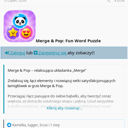
:
10 Lipiec 2026
#3358
Merge & Pop: Fun Word Puzzle
Zaloguj
lub
Zarejestruj się
aby zobaczyć!
Merge & Pop – relaksująca układanka „Merge”
Zrelaksuj się, łącz elementy i rozwiązuj setki satysfakcjonujących
łamigłówek w grze Merge & Pop.
Przeciągaj i łącz pasujące do siebie bąbelki, aby tworzyć coraz
większe, aż dotrą do ostatniego etapu i pękną. Usuń wszystkie
bąbelki na planszy, aby ukończyć poziom i odblokować nowe
Kliknij aby rozwinąć...
wyzwania.
R
Kamelka
,
lugger
,
Ircus
i 1 inny