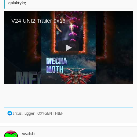
galaktykę.
R
Ircus
,
lugger
i
OXYGEN THIEF
e
a
c
t
waldi