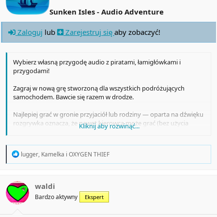
Sunken Isles - Audio Adventure
Zaloguj
lub
Zarejestruj się
aby zobaczyć!
Wybierz własną przygodę audio z piratami, łamigłówkami i
przygodami!
Zagraj w nową grę stworzoną dla wszystkich podróżujących
samochodem. Bawcie się razem w drodze.
Najlepiej grać w gronie przyjaciół lub rodziny — oparta na dźwięku
rozgrywka oznacza, że nawet kierowca może grać (bez użycia
Kliknij aby rozwinąć...
urządzenia mobilnego)!
R
lugger
,
Kamelka
i
OXYGEN THIEF
e
a
c
t
waldi
i
Bardzo aktywny
Ekspert
o
n
s