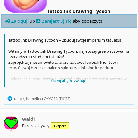
Tattoo Ink Drawing Tycoon
Zaloguj
lub
Zarejestruj się
aby zobaczyć!
Tattoo Ink Drawing Tycoon – Zbuduj swoje imperium tatuażu!
Witamy w Tattoo Ink Drawing Tycoon, najlepszej grze o rysowaniu
i zarządzaniu studiem tatuażu!
Zaprojektuj niesamowite tatuaże, zadowol swoich klientów i
rozwiń swój biznes z małego salonu w globalne imperium.
Zrelaksuj się, rysuj, zarabiaj i zostań najsłynniejszym tatuażystą w
Kliknij aby rozwinąć...
mieście.
R
lugger
,
Kamelka
i
OXYGEN THIEF
e
a
c
t
waldi
i
Bardzo aktywny
Ekspert
o
n
s