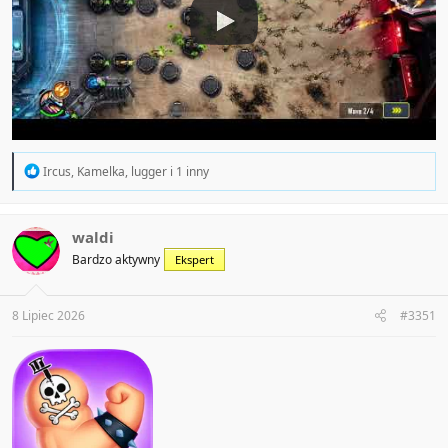
R
Ircus
,
Kamelka
,
lugger
i 1 inny
e
a
c
t
waldi
i
Bardzo aktywny
Ekspert
o
n
s
:
8 Lipiec 2026
#3351