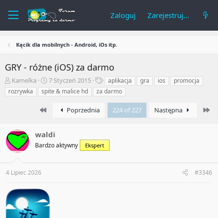
Zaloguj
Zarejestruj się
Kącik dla mobilnych - Android, iOs itp.
GRY - różne (iOS) za darmo
A
R
T
Kamelka
7 Styczeń 2015
aplikacja
gra
ios
promocja
u
o
a
rozrywka
spite & malice hd
za darmo
t
z
g
o
p
i
First
La
Poprzednia
224 of 227
Następna
r
o
t
c
e
z
waldi
m
ę
Bardzo aktywny
Ekspert
a
t
t
y
u
4 Lipiec 2026
#3346