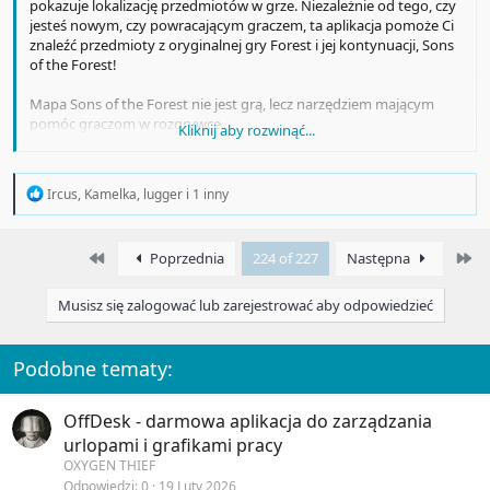
pokazuje lokalizację przedmiotów w grze. Niezależnie od tego, czy
jesteś nowym, czy powracającym graczem, ta aplikacja pomoże Ci
znaleźć przedmioty z oryginalnej gry Forest i jej kontynuacji, Sons
of the Forest!
Mapa Sons of the Forest nie jest grą, lecz narzędziem mającym
pomóc graczom w rozgrywce.
Kliknij aby rozwinąć...
Ta aplikacja nie jest oficjalnie powiązana z Endnight Games, The
Forest ani Sons of the Forest. Jest to narzędzie informacyjne, które
R
Ircus
,
Kamelka
,
lugger
i 1 inny
pomaga graczom i zostało stworzone przez niezależnego
e
programistę.
a
c
First
La
Poprzednia
224 of 227
Następna
t
i
o
Musisz się zalogować lub zarejestrować aby odpowiedzieć
n
s
:
Podobne tematy:
OffDesk - darmowa aplikacja do zarządzania
urlopami i grafikami pracy
OXYGEN THIEF
Odpowiedzi
0
19 Luty 2026