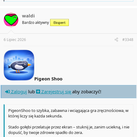
a
c
t
waldi
i
Bardzo aktywny
Ekspert
o
n
s
:
6 Lipiec 2026
#3348
Pigeon Shoo
Zaloguj
lub
Zarejestruj się
aby zobaczyć!
PigeonShoo to szybka, zabawna i wciągająca gra zręcznościowa, w
której liczy się każda sekunda.
Stado gołębi przelatuje przez ekran – stuknij je, zanim uciekną, i nie
dopuść, by twoje zdrowie spadło do zera.