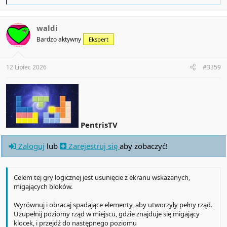
e
a
c
t
waldi
i
Bardzo aktywny
Ekspert
o
n
s
:
12 Lipiec 2026
#3359
PentrisTV
Zaloguj
lub
Zarejestruj się
aby zobaczyć!
Celem tej gry logicznej jest usunięcie z ekranu wskazanych,
migających bloków.
Wyrównuj i obracaj spadające elementy, aby utworzyły pełny rząd.
Uzupełnij poziomy rząd w miejscu, gdzie znajduje się migający
klocek, i przejdź do następnego poziomu