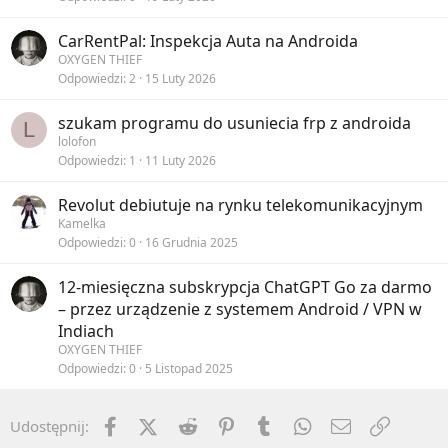
CarRentPal: Inspekcja Auta na Androida
OXYGEN THIEF
Odpowiedzi
2
15 Luty 2026
szukam programu do usuniecia frp z androida
L
lolofon
Odpowiedzi
1
11 Luty 2026
Revolut debiutuje na rynku telekomunikacyjnym
Kamelka
Odpowiedzi
0
16 Grudnia 2025
12-miesięczna subskrypcja ChatGPT Go za darmo
– przez urządzenie z systemem Android / VPN w
Indiach
OXYGEN THIEF
Odpowiedzi
0
5 Listopad 2025
Facebook
X (Twitter)
Reddit
Pinterest
Tumblr
WhatsApp
Email
Umieść 
Udostępnij: