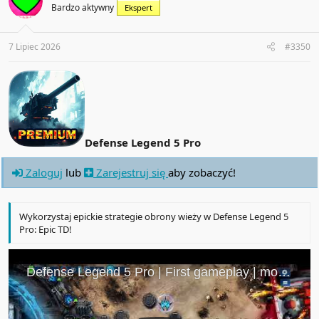
i
Bardzo aktywny
Ekspert
o
n
s
:
7 Lipiec 2026
#3350
Defense Legend 5 Pro
Zaloguj
lub
Zarejestruj się
aby zobaczyć!
Wykorzystaj epickie strategie obrony wieży w Defense Legend 5
Pro: Epic TD!