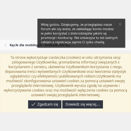
Witaj gościu. Dziękujemy, że przeglądasz nasze
forum ale czy wiesz, że zakładając konto możesz
w pełni korzystać z dobrodziejstw jakimi są
promocje i konkursy. Nie zobaczysz tu też żadnych
reklam a rejestracja zajmie Ci tylko chwilę.
Kącik dla mobilnych - Android, iOs itp.
Ta strona wykorzystuje ciasteczka (cookies) w celu: utrzymania sesji
Flat Awesome + (Parent DO NOT EDIT)
Polski (PL)
zalogowanego Użytkownika, gromadzenia informacji związanych z
korzystaniem z serwisu, ułatwienia Użytkownikom korzystania z niego,
Kontakt
Regulamin
Polityka prywatności
Pomoc
dopasowania treści wyświetlanych Użytkownikowi oraz tworzenia statystyk
Twitter
Kontakt
RSS
oglądalności czy efektywności publikowanych reklam.Użytkownik ma
możliwość skonfigurowania ustawień cookies za pomocą ustawień swojej
przeglądarki internetowej. Użytkownik wyraża zgodę na używanie i
wykorzystywanie cookies oraz ma możliwość wyłączenia cookies za pomocą
ustawień swojej przeglądarki internetowej.
®
Community platform by XenForo
© 2010-2024 XenForo Ltd.
Tłumaczenie
wykonane przez
programyzadarmo.net.pl
. |
Xenforo Add-ons
© by ©XenTR
|
Zgadzam się
Dowiedz się więcej.…
Email Check by MPM.PM