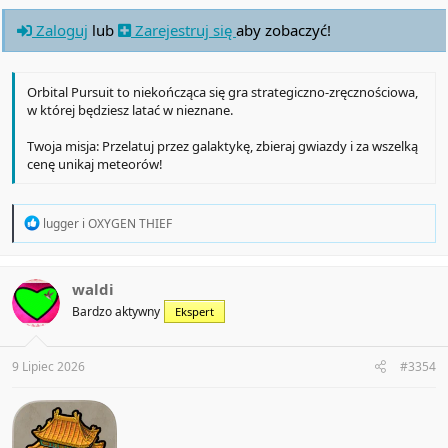
Zaloguj
lub
Zarejestruj się
aby zobaczyć!
Orbital Pursuit to niekończąca się gra strategiczno-zręcznościowa,
w której będziesz latać w nieznane.
Twoja misja: Przelatuj przez galaktykę, zbieraj gwiazdy i za wszelką
cenę unikaj meteorów!
R
lugger
i
OXYGEN THIEF
e
a
c
t
waldi
i
Bardzo aktywny
Ekspert
o
n
s
:
9 Lipiec 2026
#3354