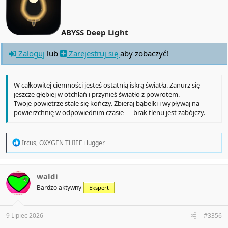
ABYSS Deep Light
Zaloguj
lub
Zarejestruj się
aby zobaczyć!
W całkowitej ciemności jesteś ostatnią iskrą światła. Zanurz się
jeszcze głębiej w otchłań i przynieś światło z powrotem.
Twoje powietrze stale się kończy. Zbieraj bąbelki i wypływaj na
powierzchnię w odpowiednim czasie — brak tlenu jest zabójczy.
R
Ircus
,
OXYGEN THIEF
i
lugger
e
a
c
t
waldi
i
Bardzo aktywny
Ekspert
o
n
s
:
9 Lipiec 2026
#3356