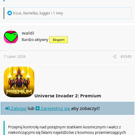
R
Ircus
,
Kamelka
,
lugger
i 1 inny
e
a
c
t
waldi
i
Bardzo aktywny
Ekspert
o
n
s
:
7 Lipiec 2026
#3349
Universe Invader 2: Premium
Zaloguj
lub
Zarejestruj się
aby zobaczyć!
Przejmij kontrolę nad potężnym statkiem kosmicznym i walcz z
niekończącymi się falami najeźdźców z kosmosu przemierzających