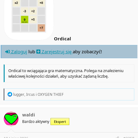
Ordical
Zaloguj
lub
Zarejestruj się
aby zobaczyć!
Ordical to wciągająca gra matematyczna. Polega na znalezieniu
właściwej kolejności działań, aby uzyskać żądaną liczbę.
R
lugger
,
Ircus
i
OXYGEN THIEF
e
a
c
t
waldi
i
Bardzo aktywny
Ekspert
o
n
s