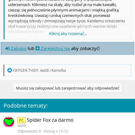
uderzeniach. Klikniesz na skały, aby rozbić je na małe kawałki,
ciesząc się jednocześnie płynnymi animacjami i miękką grafiką
kreskówkową. Uważaj i unikaj czerwonych skał, ponieważ
wyrządzają szkody i zmniejszają twoje życie. Każdemu zniszczeniu
skał towarzyszy realistyczne opadanie górnych warstw dzięki
wbudowanej fizyce.
Kliknij aby rozwinąć...
Gra obsługuje wiele języków i oferuje proste sterowanie
odpowiednie dla wszystkich grup wiekowych.
Zaloguj
lub
Zarejestruj się
aby zobaczyć!
Użyj myślenia strategicznego, aby oczyścić planszę, zanim skończą
Ci się ruchy lub życia.
R
OXYGEN THIEF
,
waldi
i
Kamelka
e
a
c
Musisz się zalogować lub zarejestrować aby odpowiedzieć
t
i
o
n
Podobne tematy:
s
:
Spider Fox za darmo
PC
waldi
Odpowiedzi
0
Dzisiaj o 17:12