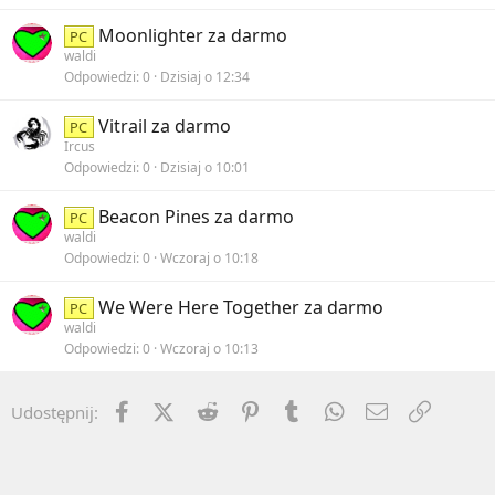
Moonlighter za darmo
PC
waldi
Odpowiedzi
0
Dzisiaj o 12:34
Vitrail za darmo
PC
Ircus
Odpowiedzi
0
Dzisiaj o 10:01
Beacon Pines za darmo
PC
waldi
Odpowiedzi
0
Wczoraj o 10:18
We Were Here Together za darmo
PC
waldi
Odpowiedzi
0
Wczoraj o 10:13
Facebook
X (Twitter)
Reddit
Pinterest
Tumblr
WhatsApp
Email
Umieść 
Udostępnij: