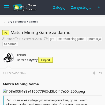
Zaloguj
Zarejestruj się
Gry z promocji / Games
Match Mining Game za darmo
PC
A
R
T
Ircus
11 Czerwiec 2026
gra
match mining game
promocja
u
o
a
za darmo
t
z
g
o
p
i
Ircus
r
o
t
c
Bardzo aktywny
Ekspert
e
z
m
ę
a
t
11 Czerwiec 2026
#1
t
y
u
Match Mining Game
Zanurz się w ekscytującym świecie górnictwa, gdzie Twoim
głównym celem jest zniszczenie całej góry w pięćdziesięciu