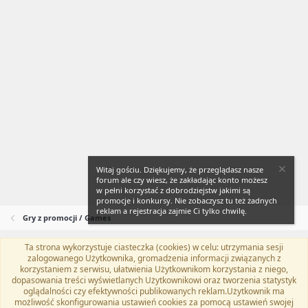
Witaj gościu. Dziękujemy, że przeglądasz nasze
forum ale czy wiesz, że zakładając konto możesz
w pełni korzystać z dobrodziejstw jakimi są
promocje i konkursy. Nie zobaczysz tu też żadnych
reklam a rejestracja zajmie Ci tylko chwilę.
Gry z promocji / Games
Ta strona wykorzystuje ciasteczka (cookies) w celu: utrzymania sesji
Flat Awesome + (Parent DO NOT EDIT)
Polski (PL)
zalogowanego Użytkownika, gromadzenia informacji związanych z
korzystaniem z serwisu, ułatwienia Użytkownikom korzystania z niego,
Kontakt
Regulamin
Polityka prywatności
Pomoc
dopasowania treści wyświetlanych Użytkownikowi oraz tworzenia statystyk
Twitter
Kontakt
RSS
oglądalności czy efektywności publikowanych reklam.Użytkownik ma
możliwość skonfigurowania ustawień cookies za pomocą ustawień swojej