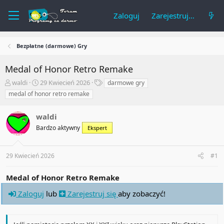
Zaloguj
Zarejestruj się
Bezpłatne (darmowe) Gry
Medal of Honor Retro Remake
A
R
T
waldi
29 Kwiecień 2026
darmowe gry
u
o
a
medal of honor retro remake
t
z
g
o
p
i
waldi
r
o
t
c
Bardzo aktywny
Ekspert
e
z
m
ę
a
t
29 Kwiecień 2026
#1
t
y
u
Medal of Honor Retro Remake
Zaloguj
lub
Zarejestruj się
aby zobaczyć!