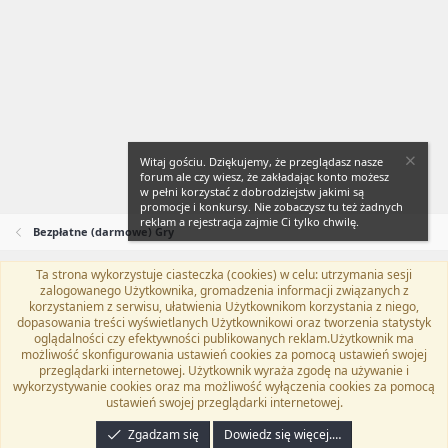
Witaj gościu. Dziękujemy, że przeglądasz nasze
forum ale czy wiesz, że zakładając konto możesz
w pełni korzystać z dobrodziejstw jakimi są
promocje i konkursy. Nie zobaczysz tu też żadnych
reklam a rejestracja zajmie Ci tylko chwilę.
Bezpłatne (darmowe) Gry
Ta strona wykorzystuje ciasteczka (cookies) w celu: utrzymania sesji
Flat Awesome + (Parent DO NOT EDIT)
Polski (PL)
zalogowanego Użytkownika, gromadzenia informacji związanych z
korzystaniem z serwisu, ułatwienia Użytkownikom korzystania z niego,
Kontakt
Regulamin
Polityka prywatności
Pomoc
dopasowania treści wyświetlanych Użytkownikowi oraz tworzenia statystyk
Twitter
Kontakt
RSS
oglądalności czy efektywności publikowanych reklam.Użytkownik ma
możliwość skonfigurowania ustawień cookies za pomocą ustawień swojej
przeglądarki internetowej. Użytkownik wyraża zgodę na używanie i
wykorzystywanie cookies oraz ma możliwość wyłączenia cookies za pomocą
ustawień swojej przeglądarki internetowej.
®
Community platform by XenForo
© 2010-2024 XenForo Ltd.
Tłumaczenie
wykonane przez
programyzadarmo.net.pl
. |
Xenforo Add-ons
© by ©XenTR
|
Zgadzam się
Dowiedz się więcej.…
Email Check by MPM.PM