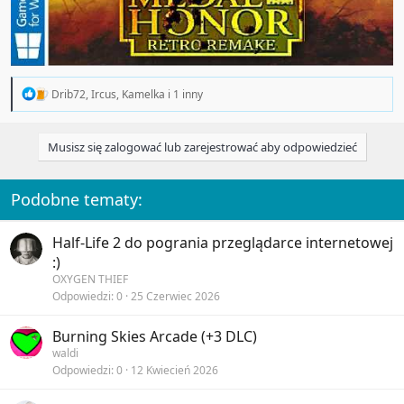
R
Drib72
,
Ircus
,
Kamelka
i 1 inny
e
a
c
Musisz się zalogować lub zarejestrować aby odpowiedzieć
t
i
o
n
Podobne tematy:
s
:
Half-Life 2 do pogrania przeglądarce internetowej
:)
OXYGEN THIEF
Odpowiedzi
0
25 Czerwiec 2026
Burning Skies Arcade (+3 DLC)
waldi
Odpowiedzi
0
12 Kwiecień 2026