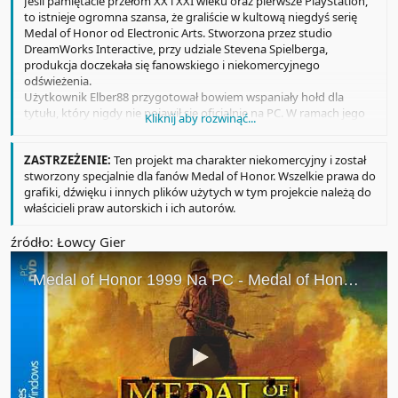
Jeśli pamiętacie przełom XX i XXI wieku oraz pierwsze PlayStation,
to istnieje ogromna szansa, że graliście w kultową niegdyś serię
Medal of Honor od Electronic Arts. Stworzona przez studio
DreamWorks Interactive, przy udziale Stevena Spielberga,
produkcja doczekała się fanowskiego i niekomercyjnego
odświeżenia.
Użytkownik Elber88 przygotował bowiem wspaniały hołd dla
tytułu, który nigdy nie pojawił się oficjalnie na PC. W ramach jego
Kliknij aby rozwinąć...
projektu, dostępnego na stronie Itch.io, możecie zagrać w Medal
of Honor Retro Remake za darmo.
ZASTRZEŻENIE:
Ten projekt ma charakter niekomercyjny i został
stworzony specjalnie dla fanów Medal of Honor. Wszelkie prawa do
grafiki, dźwięku i innych plików użytych w tym projekcie należą do
właścicieli praw autorskich i ich autorów.
źródło: Łowcy Gier