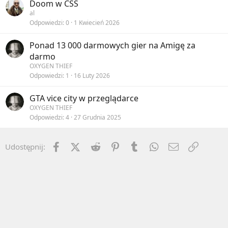
Doom w CSS
al
Odpowiedzi
0
1 Kwiecień 2026
Ponad 13 000 darmowych gier na Amigę za
darmo
OXYGEN THIEF
Odpowiedzi
1
16 Luty 2026
GTA vice city w przeglądarce
OXYGEN THIEF
Odpowiedzi
4
27 Grudnia 2025
Facebook
X (Twitter)
Reddit
Pinterest
Tumblr
WhatsApp
Email
Umieść 
Udostępnij: