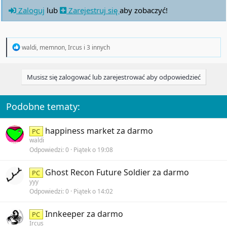
Zaloguj
lub
Zarejestruj się
aby zobaczyć!
R
waldi
,
memnon
,
Ircus
i 3 innych
e
a
c
Musisz się zalogować lub zarejestrować aby odpowiedzieć
t
i
o
n
Podobne tematy:
s
:
happiness market za darmo
PC
waldi
Odpowiedzi
0
Piątek o 19:08
Ghost Recon Future Soldier za darmo
PC
yyy
Odpowiedzi
0
Piątek o 14:02
Innkeeper za darmo
PC
Ircus