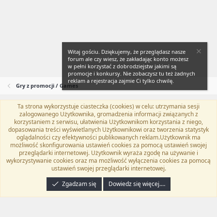
Witaj gościu. Dziękujemy, że przeglądasz nasze
forum ale czy wiesz, że zakładając konto możesz
w pełni korzystać z dobrodziejstw jakimi są
promocje i konkursy. Nie zobaczysz tu też żadnych
reklam a rejestracja zajmie Ci tylko chwilę.
Gry z promocji / Games
Ta strona wykorzystuje ciasteczka (cookies) w celu: utrzymania sesji
Flat Awesome + (Parent DO NOT EDIT)
Polski (PL)
zalogowanego Użytkownika, gromadzenia informacji związanych z
korzystaniem z serwisu, ułatwienia Użytkownikom korzystania z niego,
Kontakt
Regulamin
Polityka prywatności
Pomoc
dopasowania treści wyświetlanych Użytkownikowi oraz tworzenia statystyk
Twitter
Kontakt
RSS
oglądalności czy efektywności publikowanych reklam.Użytkownik ma
możliwość skonfigurowania ustawień cookies za pomocą ustawień swojej
przeglądarki internetowej. Użytkownik wyraża zgodę na używanie i
wykorzystywanie cookies oraz ma możliwość wyłączenia cookies za pomocą
ustawień swojej przeglądarki internetowej.
®
Community platform by XenForo
© 2010-2024 XenForo Ltd.
Tłumaczenie
wykonane przez
programyzadarmo.net.pl
. |
Xenforo Add-ons
© by ©XenTR
|
Zgadzam się
Dowiedz się więcej.…
Email Check by MPM.PM