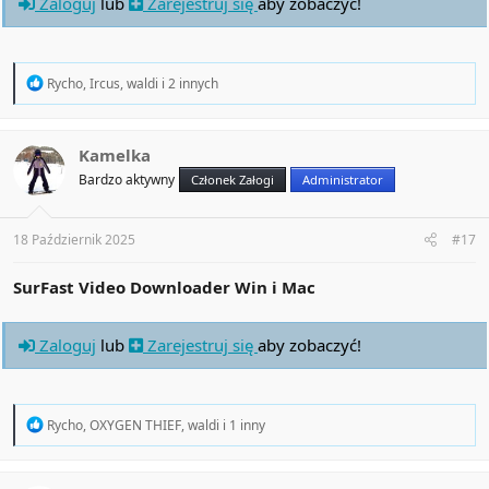
Zaloguj
lub
Zarejestruj się
aby zobaczyć!
R
Rycho
,
Ircus
,
waldi
i 2 innych
e
a
c
t
Kamelka
i
Bardzo aktywny
Członek Załogi
Administrator
o
n
s
:
18 Październik 2025
#17
SurFast Video Downloader Win i Mac
Zaloguj
lub
Zarejestruj się
aby zobaczyć!
R
Rycho
,
OXYGEN THIEF
,
waldi
i 1 inny
e
a
c