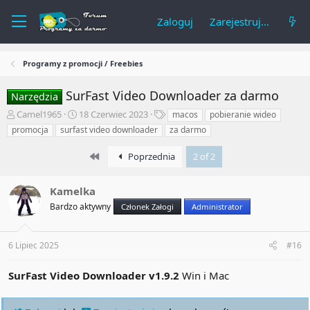
Zaloguj
Zarejestruj się
Programy z promocji / Freebies
SurFast Video Downloader za darmo
Narzędzia
A
R
T
Camel1965
18 Czerwiec 2023
macos
pobieranie wideo
u
o
a
promocja
surfast video downloader
za darmo
t
z
g
o
p
i
First
Poprzednia
2 of 2
r
o
t
c
e
z
Kamelka
m
ę
Bardzo aktywny
Członek Załogi
Administrator
a
t
t
y
u
6 Lipiec 2025
#16
SurFast Video Downloader v1.9.2
Win i Mac