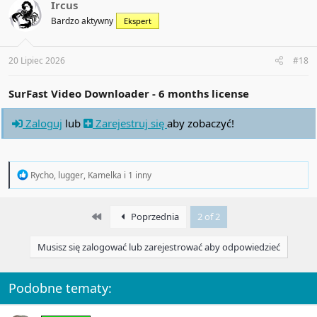
t
Ircus
i
Bardzo aktywny
Ekspert
o
n
s
:
20 Lipiec 2026
#18
SurFast Video Downloader - 6 months license
Zaloguj
lub
Zarejestruj się
aby zobaczyć!
R
Rycho
,
lugger
,
Kamelka
i 1 inny
e
a
c
First
Poprzednia
2 of 2
t
i
o
Musisz się zalogować lub zarejestrować aby odpowiedzieć
n
s
:
Podobne tematy: