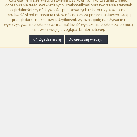
korzystaniem z serwisu, ułatwienia Użytkownikom korzystania z niego,
Kontakt
Regulamin
Polityka prywatności
Pomoc
dopasowania treści wyświetlanych Użytkownikowi oraz tworzenia statystyk
Twitter
Kontakt
RSS
oglądalności czy efektywności publikowanych reklam.Użytkownik ma
możliwość skonfigurowania ustawień cookies za pomocą ustawień swojej
przeglądarki internetowej. Użytkownik wyraża zgodę na używanie i
wykorzystywanie cookies oraz ma możliwość wyłączenia cookies za pomocą
ustawień swojej przeglądarki internetowej.
®
Community platform by XenForo
© 2010-2024 XenForo Ltd.
Tłumaczenie
wykonane przez
programyzadarmo.net.pl
. |
Xenforo Add-ons
© by ©XenTR
|
Zgadzam się
Dowiedz się więcej.…
Email Check by MPM.PM