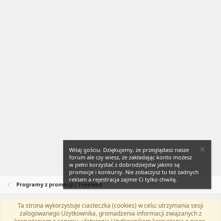
Witaj gościu. Dziękujemy, że przeglądasz nasze
forum ale czy wiesz, że zakładając konto możesz
w pełni korzystać z dobrodziejstw jakimi są
promocje i konkursy. Nie zobaczysz tu też żadnych
reklam a rejestracja zajmie Ci tylko chwilę.
Programy z promocji / Freebies
Ta strona wykorzystuje ciasteczka (cookies) w celu: utrzymania sesji
Flat Awesome + (Parent DO NOT EDIT)
Polski (PL)
zalogowanego Użytkownika, gromadzenia informacji związanych z