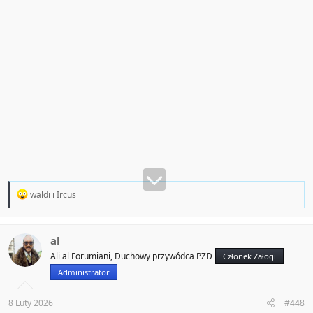
R
waldi
i
Ircus
e
a
c
t
al
i
Ali al Forumiani, Duchowy przywódca PZD
Członek Załogi
o
n
Administrator
s
:
8 Luty 2026
#448