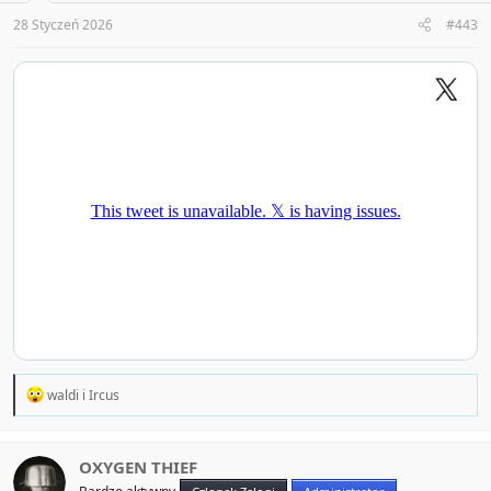
s
:
28 Styczeń 2026
#443
R
waldi
i
Ircus
e
a
c
t
OXYGEN THIEF
i