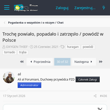
Zaloguj
Zarejestruj się
Pogadanka o wszystkim i o niczym / Chat
Trochę powiało, popadało i zatrzęsło / powódź w
Polsce
A
R
T
OXYGEN THIEF
25 Czerwiec 2021
huragan
powódź
u
o
a
tornado
trąba
t
z
g
o
p
i
First
Last
Poprzednia
30 of 32
Następna
r
o
t
c
e
z
al
m
ę
Ali al Forumiani, Duchowy przywódca PZD
Członek Załogi
a
t
Administrator
t
y
u
17 Styczeń 2026
#436