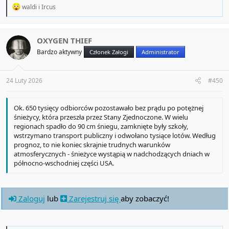
R
waldi
i
Ircus
e
a
c
t
OXYGEN THIEF
i
Bardzo aktywny
Członek Załogi
Administrator
o
n
s
:
24 Luty 2026
#450
Ok. 650 tysięcy odbiorców pozostawało bez prądu po potężnej
śnieżycy, która przeszła przez Stany Zjednoczone. W wielu
regionach spadło do 90 cm śniegu, zamknięte były szkoły,
wstrzymano transport publiczny i odwołano tysiące lotów. Według
prognoz, to nie koniec skrajnie trudnych warunków
atmosferycznych - śnieżyce wystąpią w nadchodzących dniach w
północno-wschodniej części USA.
Zaloguj
lub
Zarejestruj się
aby zobaczyć!