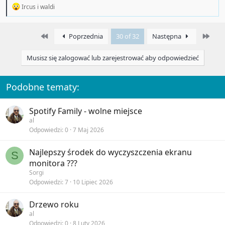
R
Ircus
i
waldi
e
a
c
First
Last
Poprzednia
30 of 32
Następna
t
i
o
Musisz się zalogować lub zarejestrować aby odpowiedzieć
n
s
:
Podobne tematy:
Spotify Family - wolne miejsce
al
Odpowiedzi
0
7 Maj 2026
Najlepszy środek do wyczyszczenia ekranu
S
monitora ???
Sorgi
Odpowiedzi
7
10 Lipiec 2026
Drzewo roku
al
Odpowiedzi
0
8 Luty 2026