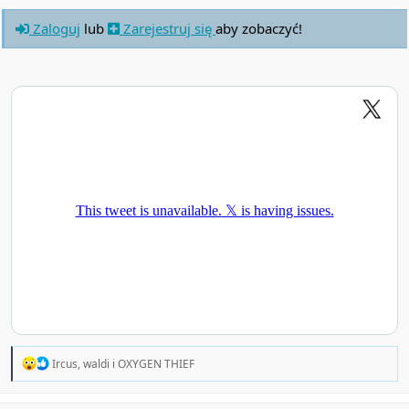
Zaloguj
lub
Zarejestruj się
aby zobaczyć!
R
Ircus
,
waldi
i
OXYGEN THIEF
e
a
c