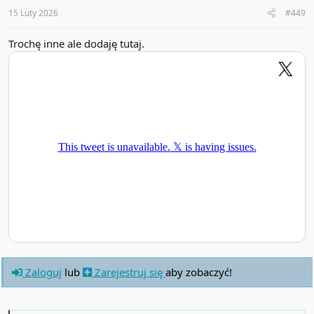
s
:
15 Luty 2026
#449
Trochę inne ale dodaję tutaj.
Zaloguj
lub
Zarejestruj się
aby zobaczyć!