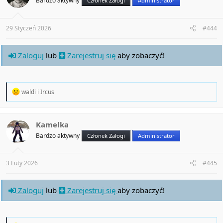
Bardzo aktywny
Członek Załogi
Administrator
o
n
s
:
29 Styczeń 2026
#444
Zaloguj
lub
Zarejestruj się
aby zobaczyć!
R
waldi
i
Ircus
e
a
c
t
Kamelka
i
Bardzo aktywny
Członek Załogi
Administrator
o
n
s
:
3 Luty 2026
#445
Zaloguj
lub
Zarejestruj się
aby zobaczyć!