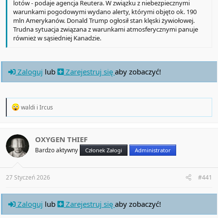
lotów - podaje agencja Reutera. W związku z niebezpiecznymi
warunkami pogodowymi wydano alerty, którymi objęto ok. 190
mln Amerykanów. Donald Trump ogłosił stan klęski żywiołowej.
Trudna sytuacja związana z warunkami atmosferycznymi panuje
również w sąsiedniej Kanadzie.
Zaloguj
lub
Zarejestruj się
aby zobaczyć!
R
waldi
i
Ircus
e
a
c
t
OXYGEN THIEF
i
Bardzo aktywny
Członek Załogi
Administrator
o
n
s
:
27 Styczeń 2026
#441
Zaloguj
lub
Zarejestruj się
aby zobaczyć!