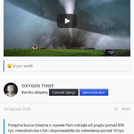
R
Ircus
i
waldi
e
a
c
t
OXYGEN THIEF
i
Bardzo aktywny
Członek Załogi
Administrator
o
n
s
:
26 Styczeń 2026
#440
Potężna burza śnieżna o nazwie Fern odcięła od prądu ponad 850
tys. mieszkańców USA i doprowadziła do odwołania ponad 10 tys.