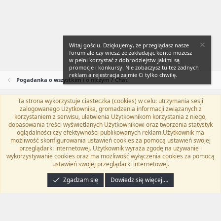
Witaj gościu. Dziękujemy, że przeglądasz nasze
forum ale czy wiesz, że zakładając konto możesz
w pełni korzystać z dobrodziejstw jakimi są
promocje i konkursy. Nie zobaczysz tu też żadnych
reklam a rejestracja zajmie Ci tylko chwilę.
Pogadanka o wszystkim i o niczym / Chat
Ta strona wykorzystuje ciasteczka (cookies) w celu: utrzymania sesji
Flat Awesome + (Parent DO NOT EDIT)
Polski (PL)
zalogowanego Użytkownika, gromadzenia informacji związanych z
korzystaniem z serwisu, ułatwienia Użytkownikom korzystania z niego,
Kontakt
Regulamin
Polityka prywatności
Pomoc
dopasowania treści wyświetlanych Użytkownikowi oraz tworzenia statystyk
Twitter
Kontakt
RSS
oglądalności czy efektywności publikowanych reklam.Użytkownik ma
możliwość skonfigurowania ustawień cookies za pomocą ustawień swojej
przeglądarki internetowej. Użytkownik wyraża zgodę na używanie i
wykorzystywanie cookies oraz ma możliwość wyłączenia cookies za pomocą
ustawień swojej przeglądarki internetowej.
®
Community platform by XenForo
© 2010-2024 XenForo Ltd.
Tłumaczenie
wykonane przez
programyzadarmo.net.pl
. |
Xenforo Add-ons
© by ©XenTR
|
Zgadzam się
Dowiedz się więcej.…
Email Check by MPM.PM