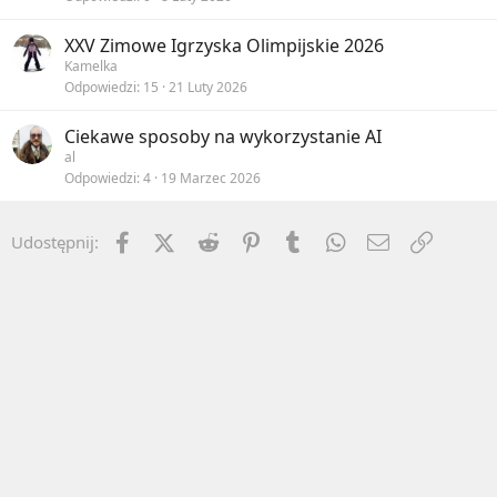
XXV Zimowe Igrzyska Olimpijskie 2026
Kamelka
Odpowiedzi
15
21 Luty 2026
Ciekawe sposoby na wykorzystanie AI
al
Odpowiedzi
4
19 Marzec 2026
Facebook
X (Twitter)
Reddit
Pinterest
Tumblr
WhatsApp
Email
Umieść 
Udostępnij: