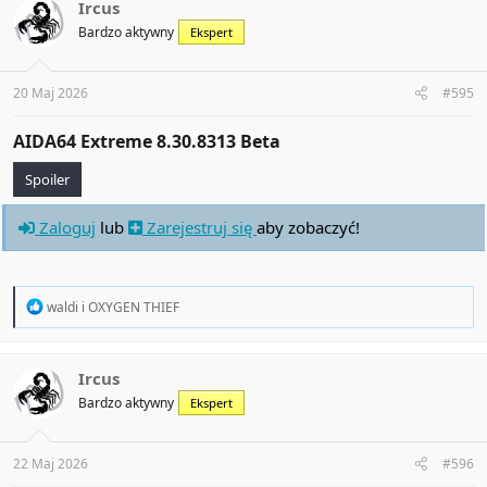
Ircus
Bardzo aktywny
Ekspert
20 Maj 2026
#595
AIDA64 Extreme 8.30.8313 Beta​
Spoiler
Zaloguj
lub
Zarejestruj się
aby zobaczyć!
R
waldi
i
OXYGEN THIEF
e
a
c
t
Ircus
i
Bardzo aktywny
Ekspert
o
n
s
:
22 Maj 2026
#596