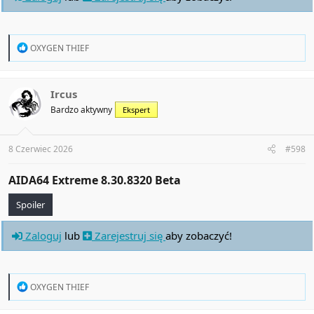
R
OXYGEN THIEF
e
a
c
t
Ircus
i
Bardzo aktywny
Ekspert
o
n
s
:
8 Czerwiec 2026
#598
AIDA64 Extreme 8.30.8320 Beta​
Spoiler
Zaloguj
lub
Zarejestruj się
aby zobaczyć!
R
OXYGEN THIEF
e
a