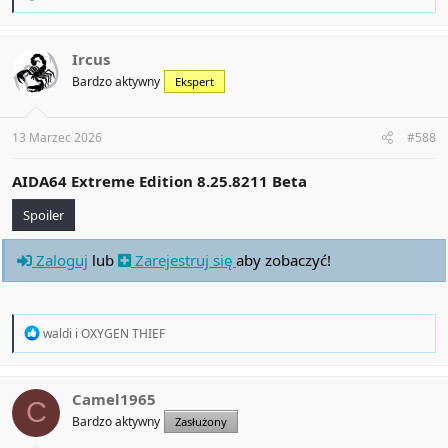
e
a
c
t
Ircus
i
Bardzo aktywny
Ekspert
o
n
s
:
13 Marzec 2026
#588
AIDA64 Extreme Edition 8.25.8211 Beta
Spoiler
Zaloguj
lub
Zarejestruj się
aby zobaczyć!
R
waldi
i
OXYGEN THIEF
e
a
c
t
Camel1965
C
i
Bardzo aktywny
Zasłużony
o
n