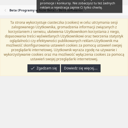
promocje i konkursy. Nie zobaczysz tu też żadnych
reklam a rejestracja zajmie Ci tylko chwilę.
Beta (Programy w fazie Beta) / Beta softwares
Ta strona wykorzystuje ciasteczka (cookies) w celu: utrzymania sesji
Flat Awesome + (Parent DO NOT EDIT)
Polski (PL)
zalogowanego Użytkownika, gromadzenia informacji związanych z
korzystaniem z serwisu, ułatwienia Użytkownikom korzystania z niego,
Kontakt
Regulamin
Polityka prywatności
Pomoc
dopasowania treści wyświetlanych Użytkownikowi oraz tworzenia statystyk
Twitter
Kontakt
RSS
oglądalności czy efektywności publikowanych reklam.Użytkownik ma
możliwość skonfigurowania ustawień cookies za pomocą ustawień swojej
przeglądarki internetowej. Użytkownik wyraża zgodę na używanie i
wykorzystywanie cookies oraz ma możliwość wyłączenia cookies za pomocą
ustawień swojej przeglądarki internetowej.
®
Community platform by XenForo
© 2010-2024 XenForo Ltd.
Tłumaczenie
wykonane przez
programyzadarmo.net.pl
. |
Xenforo Add-ons
© by ©XenTR
|
Zgadzam się
Dowiedz się więcej.…
Email Check by MPM.PM