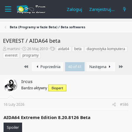
Zaloguj
Zarejestruj się
Beta (Programy w fazie Beta) / Beta softwares
EVEREST / AIDA64 beta
A
R
T
martini
26 Maj 2010
aida64
beta
diagnostyka komputera
u
o
a
everest
programy
t
z
g
o
p
i
First
Last
Poprzednia
40 of 41
Następna
r
o
t
c
e
z
Ircus
m
ę
Bardzo aktywny
Ekspert
a
t
t
y
u
16 Luty 2026
#586
AIDA64 Extreme Edition 8.20.8126 Beta
Spoiler