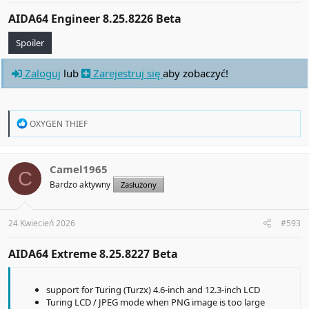
AIDA64 Engineer 8.25.8226 Beta​
Spoiler
Zaloguj
lub
Zarejestruj się
aby zobaczyć!
R
OXYGEN THIEF
e
a
c
t
Camel1965
C
i
Bardzo aktywny
Zasłużony
o
n
s
:
24 Kwiecień 2026
#593
AIDA64 Extreme 8.25.8227 Beta​
support for Turing (Turzx) 4.6-inch and 12.3-inch LCD
Turing LCD / JPEG mode when PNG image is too large