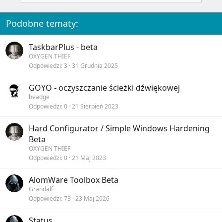
s
:
Podobne tematy:
TaskbarPlus - beta
OXYGEN THIEF
Odpowiedzi
3
31 Grudnia 2025
GOYO - oczyszczanie ścieżki dźwiękowej
headge
Odpowiedzi
0
21 Sierpień 2023
Hard Configurator / Simple Windows Hardening
Beta
OXYGEN THIEF
Odpowiedzi
0
21 Maj 2023
AlomWare Toolbox Beta
Grandalf
Odpowiedzi
73
23 Maj 2026
Status