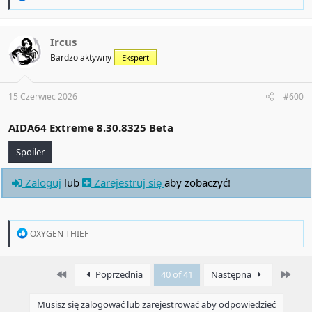
e
a
c
t
Ircus
i
Bardzo aktywny
Ekspert
o
n
s
:
15 Czerwiec 2026
#600
AIDA64 Extreme 8.30.8325 Beta
Spoiler
Zaloguj
lub
Zarejestruj się
aby zobaczyć!
R
OXYGEN THIEF
e
a
c
First
Last
Poprzednia
40 of 41
Następna
t
i
o
Musisz się zalogować lub zarejestrować aby odpowiedzieć
n