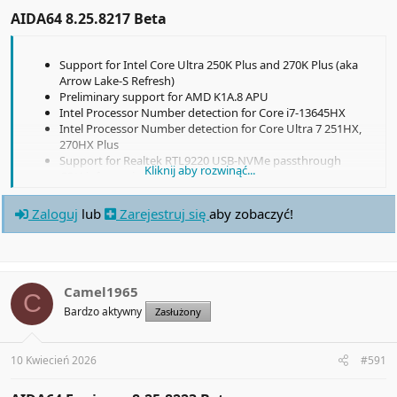
AIDA64 8.25.8217 Beta​
Support for Intel Core Ultra 250K Plus and 270K Plus (aka
Arrow Lake-S Refresh)
Preliminary support for AMD K1A.8 APU
Intel Processor Number detection for Core i7-13645HX
Intel Processor Number detection for Core Ultra 7 251HX,
270HX Plus
Support for Realtek RTL9220 USB-NVMe passthrough
Kliknij aby rozwinąć...
GPU information for AMD Medusa
Fixed: USB-IDE bridges support disabled on Asus USB-
BT540
Zaloguj
lub
Zarejestruj się
aby zobaczyć!
Fixed: identification of Windows 11 Enterprise LTSC 2024
Fixed: identification of Windows 11 IoT Enterprise LTSC 2024
Camel1965
C
Bardzo aktywny
Zasłużony
10 Kwiecień 2026
#591