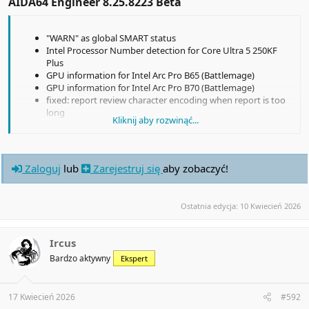
AIDA64 Engineer 8.25.8223 Beta​
"WARN" as global SMART status
Intel Processor Number detection for Core Ultra 5 250KF
Plus
GPU information for Intel Arc Pro B65 (Battlemage)
GPU information for Intel Arc Pro B70 (Battlemage)
fixed: report review character encoding when report is too
long
Kliknij aby rozwinąć...
fixed: identification of Intel Core 3/5/7/9 200E Series (aka
Bartlett Lake-S)
fixed: global SMART status detection for NVMe drives
Zaloguj
lub
Zarejestruj się
aby zobaczyć!
Ostatnia edycja:
10 Kwiecień 2026
Ircus
Bardzo aktywny
Ekspert
17 Kwiecień 2026
#592