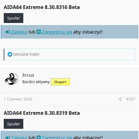
AIDA64 Extreme 8.30.8316 Beta​
Spoiler
Zaloguj
lub
Zarejestruj się
aby zobaczyć!
R
OXYGEN THIEF
e
a
c
t
Ircus
i
Bardzo aktywny
Ekspert
o
n
s
:
1 Czerwiec 2026
#597
AIDA64 Extreme 8.30.8319 Beta​
Spoiler
Zaloguj
lub
Zarejestruj się
aby zobaczyć!