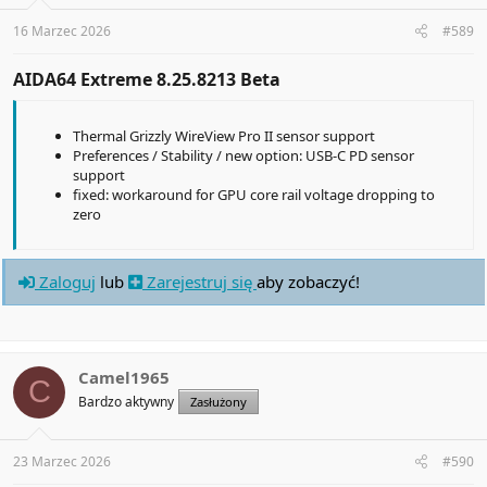
s
:
16 Marzec 2026
#589
AIDA64 Extreme 8.25.8213 Beta​
Thermal Grizzly WireView Pro II sensor support
Preferences / Stability / new option: USB-C PD sensor
support
fixed: workaround for GPU core rail voltage dropping to
zero
Zaloguj
lub
Zarejestruj się
aby zobaczyć!
Camel1965
C
Bardzo aktywny
Zasłużony
23 Marzec 2026
#590