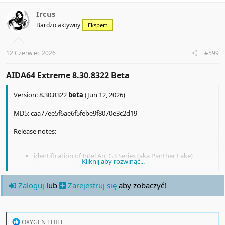
c
t
Ircus
i
Bardzo aktywny
Ekspert
o
n
s
:
12 Czerwiec 2026
#599
AIDA64 Extreme 8.30.8322 Beta​
Version: 8.30.8322
beta
(Jun 12, 2026)
MD5: caa77ee5f6ae6f5febe9f8070e3c2d19
Release notes:
identification of Intel Arc G3 Series (aka Panther Lake)
Kliknij aby rozwinąć...
fixed: Thermal Grizzly WireView Pro II sensor support
Zaloguj
lub
Zarejestruj się
aby zobaczyć!
R
OXYGEN THIEF