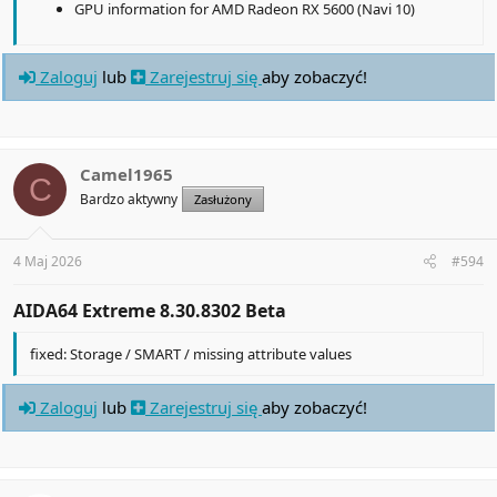
GPU information for AMD Radeon RX 5600 (Navi 10)
Zaloguj
lub
Zarejestruj się
aby zobaczyć!
Camel1965
C
Bardzo aktywny
Zasłużony
4 Maj 2026
#594
AIDA64 Extreme 8.30.8302 Beta​
fixed: Storage / SMART / missing attribute values
Zaloguj
lub
Zarejestruj się
aby zobaczyć!