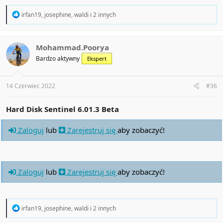
R
irfan19
,
josephine
,
waldi
i 2 innych
e
a
c
t
Mohammad.Poorya
i
Bardzo aktywny
Ekspert
o
n
s
:
14 Czerwiec 2022
#36
Hard Disk Sentinel 6.01.3 Beta
Zaloguj
lub
Zarejestruj się
aby zobaczyć!
Zaloguj
lub
Zarejestruj się
aby zobaczyć!
R
irfan19
,
josephine
,
waldi
i 2 innych
e