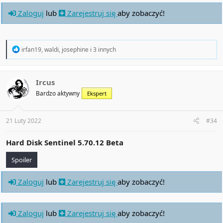
Zaloguj
lub
Zarejestruj się
aby zobaczyć!
R
irfan19
,
waldi
,
josephine
i 3 innych
e
a
c
t
Ircus
i
Bardzo aktywny
Ekspert
o
n
s
:
21 Luty 2022
#34
Hard Disk Sentinel
5.70.12 Beta
Spoiler
Zaloguj
lub
Zarejestruj się
aby zobaczyć!
Zaloguj
lub
Zarejestruj się
aby zobaczyć!