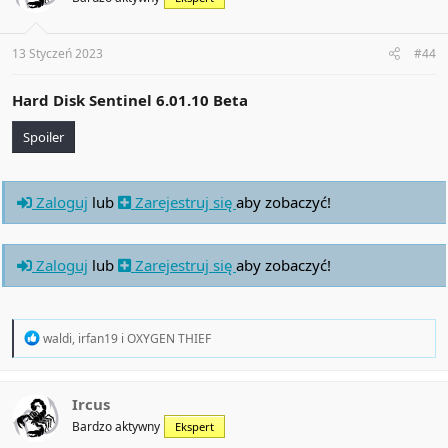
o
n
s
:
13 Styczeń 2023
#44
Hard Disk Sentinel 6.01.10 Beta
Spoiler
Zaloguj
lub
Zarejestruj się
aby zobaczyć!
Zaloguj
lub
Zarejestruj się
aby zobaczyć!
R
waldi
,
irfan19
i
OXYGEN THIEF
e
a
c
t
Ircus
i
Bardzo aktywny
Ekspert
o