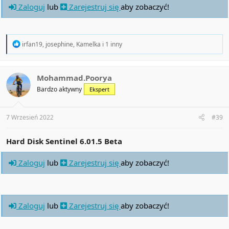
Zaloguj
lub
Zarejestruj się
aby zobaczyć!
R
irfan19
,
josephine
,
Kamelka
i 1 inny
e
a
c
t
Mohammad.Poorya
i
Bardzo aktywny
Ekspert
o
n
s
:
7 Wrzesień 2022
#39
Hard Disk Sentinel 6.01.5 Beta
Zaloguj
lub
Zarejestruj się
aby zobaczyć!
Zaloguj
lub
Zarejestruj się
aby zobaczyć!