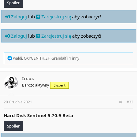
Spoiler
Zaloguj
lub
Zarejestruj się
aby zobaczyć!
Zaloguj
lub
Zarejestruj się
aby zobaczyć!
R
waldi
,
OXYGEN THIEF
,
Grandalf
i 1 inny
e
a
c
t
Ircus
i
Bardzo aktywny
Ekspert
o
n
s
:
20 Grudnia 2021
#32
Hard Disk Sentinel
5.70.9 Beta
Spoiler