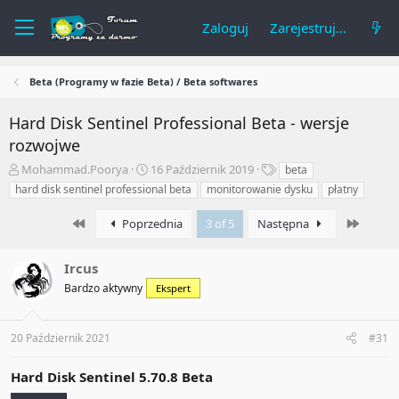
Zaloguj
Zarejestruj się
Beta (Programy w fazie Beta) / Beta softwares
Hard Disk Sentinel Professional Beta - wersje
rozwojwe
A
R
T
Mohammad.Poorya
16 Październik 2019
beta
u
o
a
hard disk sentinel professional beta
monitorowanie dysku
płatny
t
z
g
o
p
i
First
Last
Poprzednia
3 of 5
Następna
r
o
t
c
e
z
Ircus
m
ę
Bardzo aktywny
Ekspert
a
t
t
y
u
20 Październik 2021
#31
Hard Disk Sentinel
5.70.8 Beta