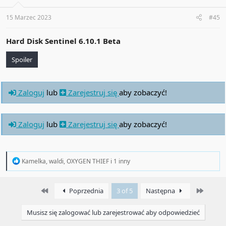
n
s
:
15 Marzec 2023
#45
Hard Disk Sentinel 6.10.1 Beta
Spoiler
Zaloguj
lub
Zarejestruj się
aby zobaczyć!
Zaloguj
lub
Zarejestruj się
aby zobaczyć!
R
Kamelka
,
waldi
,
OXYGEN THIEF
i 1 inny
e
a
c
First
Last
Poprzednia
3 of 5
Następna
t
i
o
Musisz się zalogować lub zarejestrować aby odpowiedzieć
n
s