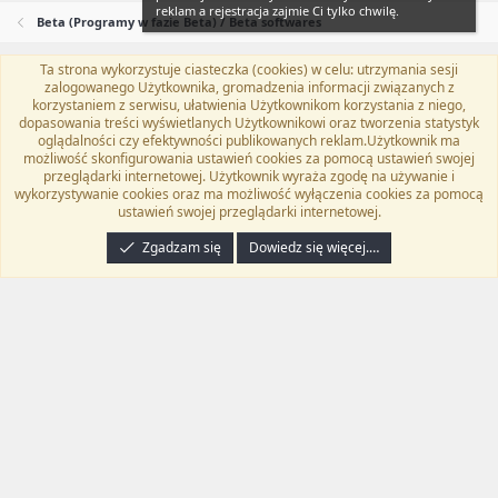
reklam a rejestracja zajmie Ci tylko chwilę.
Beta (Programy w fazie Beta) / Beta softwares
Ta strona wykorzystuje ciasteczka (cookies) w celu: utrzymania sesji
Flat Awesome + (Parent DO NOT EDIT)
Polski (PL)
zalogowanego Użytkownika, gromadzenia informacji związanych z
korzystaniem z serwisu, ułatwienia Użytkownikom korzystania z niego,
Kontakt
Regulamin
Polityka prywatności
Pomoc
dopasowania treści wyświetlanych Użytkownikowi oraz tworzenia statystyk
Twitter
Kontakt
RSS
oglądalności czy efektywności publikowanych reklam.Użytkownik ma
możliwość skonfigurowania ustawień cookies za pomocą ustawień swojej
przeglądarki internetowej. Użytkownik wyraża zgodę na używanie i
wykorzystywanie cookies oraz ma możliwość wyłączenia cookies za pomocą
ustawień swojej przeglądarki internetowej.
®
Community platform by XenForo
© 2010-2024 XenForo Ltd.
Tłumaczenie
wykonane przez
programyzadarmo.net.pl
. |
Xenforo Add-ons
© by ©XenTR
|
Zgadzam się
Dowiedz się więcej.…
Email Check by MPM.PM