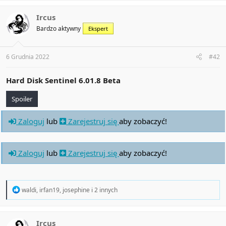
c
t
Ircus
i
Bardzo aktywny
Ekspert
o
n
s
:
6 Grudnia 2022
#42
Hard Disk Sentinel 6.01.8 Beta
Spoiler
Zaloguj
lub
Zarejestruj się
aby zobaczyć!
Zaloguj
lub
Zarejestruj się
aby zobaczyć!
R
waldi
,
irfan19
,
josephine
i 2 innych
e
a
c
t
Ircus