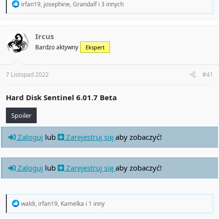
R
irfan19
,
josephine
,
Grandalf
i 3 innych
e
a
c
t
Ircus
i
Bardzo aktywny
Ekspert
o
n
s
:
7 Listopad 2022
#41
Hard Disk Sentinel 6.01.7 Beta
Spoiler
Zaloguj
lub
Zarejestruj się
aby zobaczyć!
Zaloguj
lub
Zarejestruj się
aby zobaczyć!
R
waldi
,
irfan19
,
Kamelka
i 1 inny
e
a