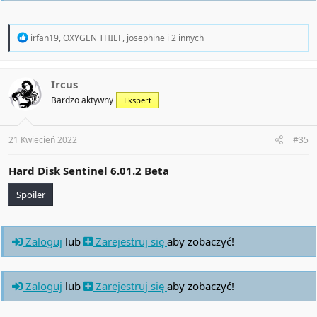
R
irfan19
,
OXYGEN THIEF
,
josephine
i 2 innych
e
a
c
t
Ircus
i
Bardzo aktywny
Ekspert
o
n
s
:
21 Kwiecień 2022
#35
Hard Disk Sentinel
6.01.2 Beta
Spoiler
Zaloguj
lub
Zarejestruj się
aby zobaczyć!
Zaloguj
lub
Zarejestruj się
aby zobaczyć!