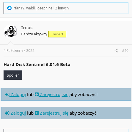
R
irfan19
,
waldi
,
josephine
i 2 innych
e
a
c
t
Ircus
i
Bardzo aktywny
Ekspert
o
n
s
:
4 Październik 2022
#40
Hard Disk Sentinel 6.01.6 Beta
Spoiler
Zaloguj
lub
Zarejestruj się
aby zobaczyć!
Zaloguj
lub
Zarejestruj się
aby zobaczyć!