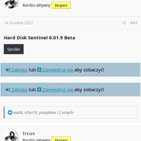
i
Bardzo aktywny
Ekspert
o
n
s
:
14 Grudnia 2022
#43
Hard Disk Sentinel 6.01.9 Beta
Spoiler
Zaloguj
lub
Zarejestruj się
aby zobaczyć!
Zaloguj
lub
Zarejestruj się
aby zobaczyć!
R
waldi
,
irfan19
,
josephine
i 2 innych
e
a
c
t
Ircus
i
Bardzo aktywny
Ekspert