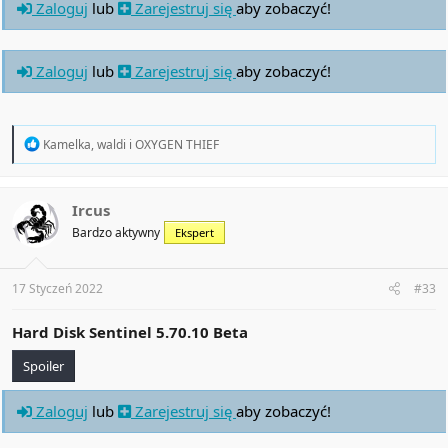
Zaloguj
lub
Zarejestruj się
aby zobaczyć!
Zaloguj
lub
Zarejestruj się
aby zobaczyć!
R
Kamelka
,
waldi
i
OXYGEN THIEF
e
a
c
t
Ircus
i
Bardzo aktywny
Ekspert
o
n
s
:
17 Styczeń 2022
#33
Hard Disk Sentinel
5.70.10 Beta
Spoiler
Zaloguj
lub
Zarejestruj się
aby zobaczyć!