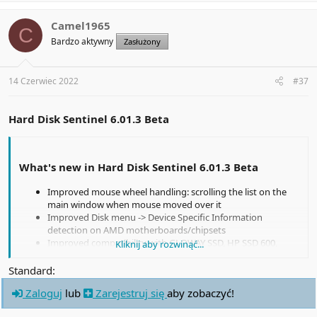
a
c
t
Camel1965
C
i
Bardzo aktywny
Zasłużony
o
n
s
:
14 Czerwiec 2022
#37
Hard Disk Sentinel 6.01.3 Beta
What's new in Hard Disk Sentinel 6.01.3 Beta
Improved mouse wheel handling: scrolling the list on the
main window when mouse moved over it
Improved Disk menu -> Device Specific Information
detection on AMD motherboards/chipsets
Improved compatibility with GLOWAY SSD, HP SSD 600,
Kliknij aby rozwinąć...
Patriot Burst Elite SSD, Patriot P210 SSD, PNY SSD, PNY ELITE
SSD
Standard:
Improved compatibility with UF2 devices: Adafruit Feather
Zaloguj
lub
Zarejestruj się
aby zobaczyć!
M0, Adafruit Metro M0
Improved Health % reporting for intensively used Indilinx