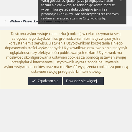
Witaj gościu. Dziękujemy, że przeglądasz nasze
forum ale czy wiesz, że zakładając konto możesz
w pełni korzystać z dobrodziejstw jakimi są
promocje i konkursy. Nie zobaczysz tu też żadnych
reklam a rejestracja zajmie Ci tylko chwilę.
Wideo - Wszystko co z nim związane.
Ta strona wykorzystuje ciasteczka (cookies) w celu: utrzymania sesji
Flat Awesome + (Parent DO NOT EDIT)
Polski (PL)
zalogowanego Użytkownika, gromadzenia informacji związanych z
korzystaniem z serwisu, ułatwienia Użytkownikom korzystania z niego,
Kontakt
Regulamin
Polityka prywatności
Pomoc
dopasowania treści wyświetlanych Użytkownikowi oraz tworzenia statystyk
Twitter
Kontakt
RSS
oglądalności czy efektywności publikowanych reklam.Użytkownik ma
możliwość skonfigurowania ustawień cookies za pomocą ustawień swojej
przeglądarki internetowej. Użytkownik wyraża zgodę na używanie i
wykorzystywanie cookies oraz ma możliwość wyłączenia cookies za pomocą
ustawień swojej przeglądarki internetowej.
®
Community platform by XenForo
© 2010-2024 XenForo Ltd.
Tłumaczenie
wykonane przez
programyzadarmo.net.pl
. |
Xenforo Add-ons
© by ©XenTR
|
Zgadzam się
Dowiedz się więcej.…
Email Check by MPM.PM