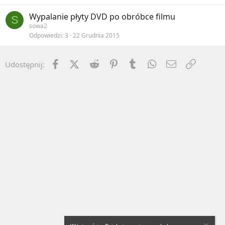
Wypalanie płyty DVD po obróbce filmu
S
sowa2
Odpowiedzi
3
22 Grudnia 2015
Facebook
X (Twitter)
Reddit
Pinterest
Tumblr
WhatsApp
Email
Umieść 
Udostępnij: