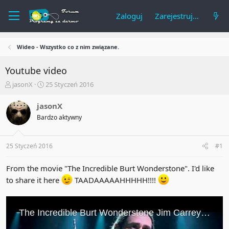
Zaloguj
Zarejestruj się
Wideo - Wszystko co z nim związane.
Youtube video
A
R
jasonX
25 Styczeń 2016
u
o
t
z
jasonX
o
p
Bardzo aktywny
r
o
t
c
e
z
25 Styczeń 2016
#1
m
ę
a
t
t
y
From the movie "The Incredible Burt Wonderstone". I'd like
u
to share it here
TAADAAAAAHHHHH!!!!